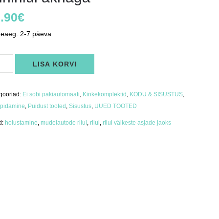
.90
€
neaeg: 2-7 päeva
riiul
LISA KORVI
aga
us
gooriad:
Ei sobi pakiautomaati
,
Kinkekomplektid
,
KODU & SISUSTUS
,
pidamine
,
Puidust tooted
,
Sisustus
,
UUED TOOTED
d:
hoiustamine
,
mudelautode riiul
,
riiul
,
riiul väikeste asjade jaoks