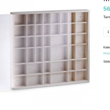
56
Tar
Mini
akn
kog
Kate
Maja
Sildi