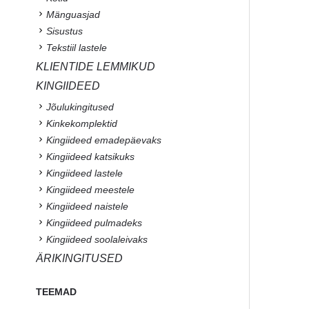
Mänguasjad
Sisustus
Tekstiil lastele
KLIENTIDE LEMMIKUD
KINGIIDEED
Jõulukingitused
Kinkekomplektid
Kingiideed emadepäevaks
Kingiideed katsikuks
Kingiideed lastele
Kingiideed meestele
Kingiideed naistele
Kingiideed pulmadeks
Kingiideed soolaleivaks
ÄRIKINGITUSED
TEEMAD