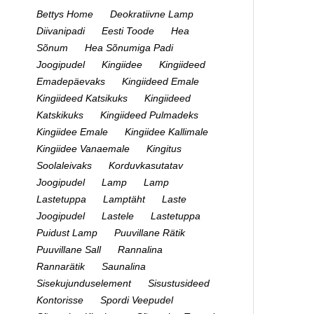
Bettys Home
Deokratiivne Lamp
Diivanipadi
Eesti Toode
Hea
Sõnum
Hea Sõnumiga Padi
Joogipudel
Kingiidee
Kingiideed
Emadepäevaks
Kingiideed Emale
Kingiideed Katsikuks
Kingiideed
Katskikuks
Kingiideed Pulmadeks
Kingiidee Emale
Kingiidee Kallimale
Kingiidee Vanaemale
Kingitus
Soolaleivaks
Korduvkasutatav
Joogipudel
Lamp
Lamp
Lastetuppa
Lamptäht
Laste
Joogipudel
Lastele
Lastetuppa
Puidust Lamp
Puuvillane Rätik
Puuvillane Sall
Rannalina
Rannarätik
Saunalina
Sisekujunduselement
Sisustusideed
Kontorisse
Spordi Veepudel