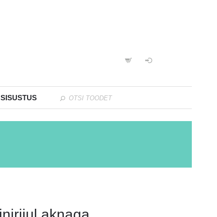
 SISUSTUS
niriiul aknaga