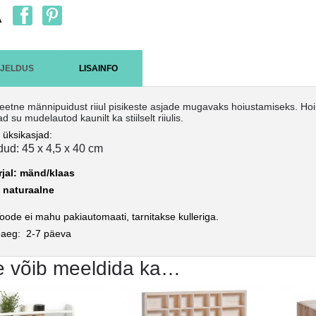
A
RJELDUS
LISAINFO
teetne männipuidust riiul pisikeste asjade mugavaks hoiustamiseks. Hoius
ad su mudelautod kaunilt ka stiilselt riiulis.
 üksikasjad:
dud:
45 x 4,5 x 40 cm
rjal: mänd/klaas
: naturaalne
oode ei mahu pakiautomaati, tarnitakse kulleriga.
eaeg: 2-7 päeva
e võib meeldida ka…