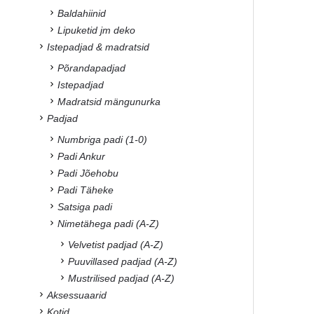
Baldahiinid
Lipuketid jm deko
Istepadjad & madratsid
Põrandapadjad
Istepadjad
Madratsid mängunurka
Padjad
Numbriga padi (1-0)
Padi Ankur
Padi Jõehobu
Padi Täheke
Satsiga padi
Nimetähega padi (A-Z)
Velvetist padjad (A-Z)
Puuvillased padjad (A-Z)
Mustrilised padjad (A-Z)
Aksessuaarid
Kotid