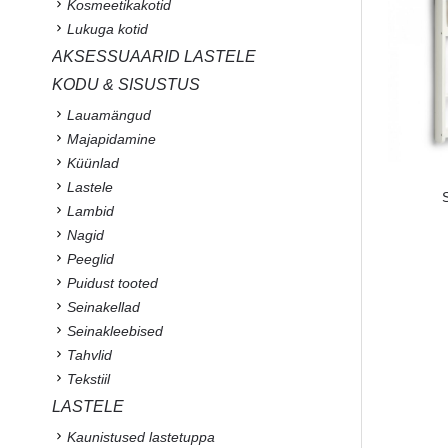
Kosmeetikakotid
Lukuga kotid
AKSESSUAARID LASTELE
KODU & SISUSTUS
Lauamängud
Majapidamine
Küünlad
Lastele
S
Lambid
Nagid
Peeglid
Puidust tooted
Seinakellad
Seinakleebised
Tahvlid
Tekstiil
LASTELE
Kaunistused lastetuppa