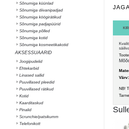
Sõnumiga küünlad
JAG
Sõnumiga diivanipadjad
Sõnumiga köögirätikud
Sõnumiga padjapüürid
KI
Sõnumiga põlled
Sõnumiga kotid
Kvali
Sõnumiga kosmeetikakotid
säiliv
AKSESSUAARID
Toote
Mõõ
Joogipudelid
Ehtekarbid
Mate
Linased sallid
Värv
Puuvillased pleedid
NB! T
Puuvillased rätikud
Tarn
Kotid
Kaarditaskud
Sull
Pinalid
Scrunchie/patsikumm
Telefonikott