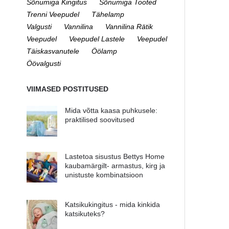
Sõnumiga Kingitus
Sõnumiga Tooted
Trenni Veepudel
Tähelamp
Valgusti
Vannilina
Vannilina Rätik
Veepudel
Veepudel Lastele
Veepudel
Täiskasvanutele
Öölamp
Öövalgusti
VIIMASED POSTITUSED
Mida võtta kaasa puhkusele:
praktilised soovitused
Lastetoa sisustus Bettys Home
kaubamärgilt- armastus, kirg ja
unistuste kombinatsioon
Katsikukingitus - mida kinkida
katsikuteks?