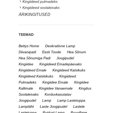
Kingiideed pulmadeks
Kingiideed soolaleivaks
ÄRIKINGITUSED
TEEMAD
Bettys Home
Deokratiivne Lamp
Diivanipadi
Eesti Toode
Hea Sõnum
Hea Sõnumiga Padi
Joogipudel
Kingiidee
Kingiideed Emadepäevaks
Kingiideed Emale
Kingiideed Katsikuks
Kingiideed Katskikuks
Kingiideed
Pulmadeks
Kingiidee Emale
Kingiidee
Kallimale
Kingiidee Vanaemale
Kingitus
Soolaleivaks
Korduvkasutatav
Joogipudel
Lamp
Lamp Lastetuppa
Lamptäht
Laste Joogipudel
Lastele
Lastetuppa
Puidust Lamp
Puuvillane