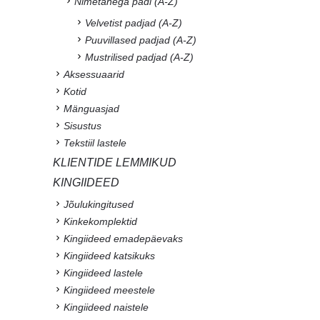
Nimetähega padi (A-Z)
Velvetist padjad (A-Z)
Puuvillased padjad (A-Z)
Mustrilised padjad (A-Z)
Aksessuaarid
Kotid
Mänguasjad
Sisustus
Tekstiil lastele
KLIENTIDE LEMMIKUD
KINGIIDEED
Jõulukingitused
Kinkekomplektid
Kingiideed emadepäevaks
Kingiideed katsikuks
Kingiideed lastele
Kingiideed meestele
Kingiideed naistele