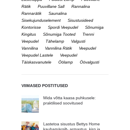
Rätik
Puuvillane Sall
Rannalina
Rannarätik
Saunalina
Sisekujunduselement
Sisustusideed
Kontorisse
Spordi Veepudel
Sõnumiga
Kingitus
Sõnumiga Tooted
Trenni
Veepudel
Tähelamp
Valgusti
Vannilina
Vannilina Rätik
Veepudel
Veepudel Lastele
Veepudel
Täiskasvanutele
Öölamp
Öövalgusti
VIIMASED POSTITUSED
Mida võtta kaasa puhkusele:
praktilised soovitused
Lastetoa sisustus Bettys Home
kaubamärgilt- armastus, kirg ja