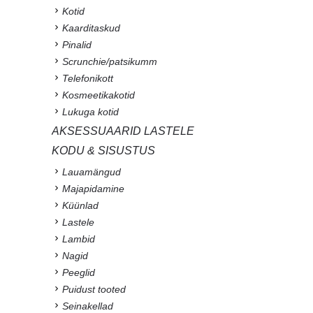
Kotid
Kaarditaskud
Pinalid
Scrunchie/patsikumm
Telefonikott
Kosmeetikakotid
Lukuga kotid
AKSESSUAARID LASTELE
KODU & SISUSTUS
Lauamängud
Majapidamine
Küünlad
Lastele
Lambid
Nagid
Peeglid
Puidust tooted
Seinakellad