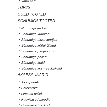
Vaba aeg
TOP25
UUED TOOTED
SÕNUMIGA TOOTED
Numbriga padjad
Sõnumiga küünlad
Sõnumiga diivanipadjad
Sõnumiga köögirätikud
Sõnumiga padjapüürid
Sõnumiga põlled
Sõnumiga kotid
Sõnumiga kosmeetikakotid
AKSESSUAARID
Joogipudelid
Ehtekarbid
Linased sallid
Puuvillased pleedid
Puuvillased rätikud