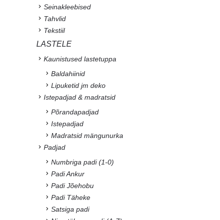
Seinakleebised
Tahvlid
Tekstiil
LASTELE
Kaunistused lastetuppa
Baldahiinid
Lipuketid jm deko
Istepadjad & madratsid
Põrandapadjad
Istepadjad
Madratsid mängunurka
Padjad
Numbriga padi (1-0)
Padi Ankur
Padi Jõehobu
Padi Täheke
Satsiga padi