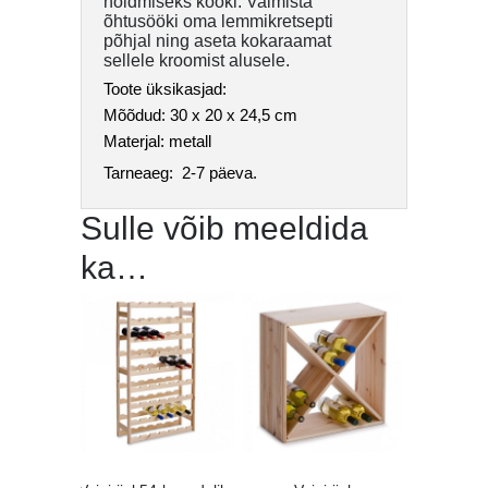
hoidmiseks kööki. Valmista
õhtusööki oma lemmikretsepti
põhjal ning aseta kokaraamat
sellele kroomist alusele.
Toote üksikasjad:
Mõõdud: 30 x 20 x 24,5 cm
Materjal: metall
Tarneaeg: 2-7 päeva.
Sulle võib meeldida
ka…