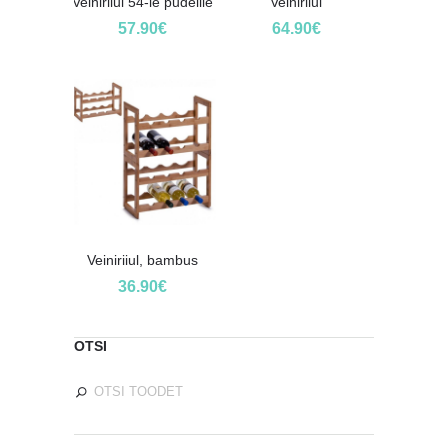
Veiniriiul 54-le pudelile
Veiniriiul
57.90
€
64.90
€
Veiniriiul, bambus
36.90
€
OTSI