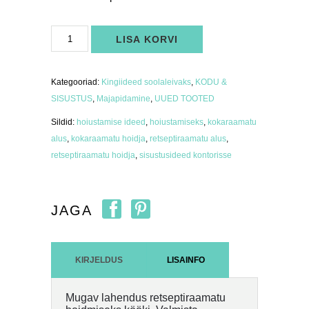
Retseptiraamatu
LISA KORVI
alus,
kroom
kogus
Kategooriad:
Kingiideed soolaleivaks
,
KODU &
SISUSTUS
,
Majapidamine
,
UUED TOOTED
Sildid:
hoiustamise ideed
,
hoiustamiseks
,
kokaraamatu
alus
,
kokaraamatu hoidja
,
retseptiraamatu alus
,
retseptiraamatu hoidja
,
sisustusideed kontorisse
JAGA
KIRJELDUS
LISAINFO
Mugav lahendus retseptiraamatu