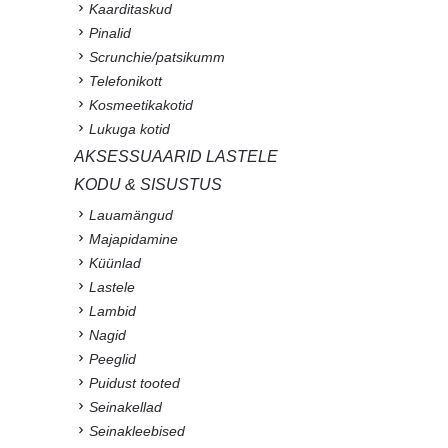
Kaarditaskud
Pinalid
Scrunchie/patsikumm
Telefonikott
Kosmeetikakotid
Lukuga kotid
AKSESSUAARID LASTELE
KODU & SISUSTUS
Lauamängud
Majapidamine
Küünlad
Lastele
Lambid
Nagid
Peeglid
Puidust tooted
Seinakellad
Seinakleebised