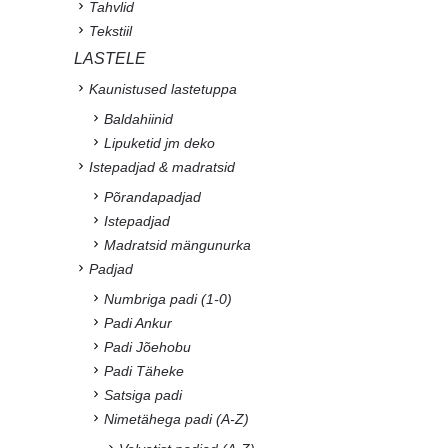
Tahvlid
Tekstiil
LASTELE
Kaunistused lastetuppa
Baldahiinid
Lipuketid jm deko
Istepadjad & madratsid
Põrandapadjad
Istepadjad
Madratsid mängunurka
Padjad
Numbriga padi (1-0)
Padi Ankur
Padi Jõehobu
Padi Täheke
Satsiga padi
Nimetähega padi (A-Z)