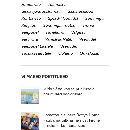
Rannarätik
Saunalina
Sisekujunduselement
Sisustusideed
Kontorisse
Spordi Veepudel
Sõnumiga
Kingitus
Sõnumiga Tooted
Trenni
Veepudel
Tähelamp
Valgusti
Vannilina
Vannilina Rätik
Veepudel
Veepudel Lastele
Veepudel
Täiskasvanutele
Öölamp
Öövalgusti
VIIMASED POSTITUSED
Mida võtta kaasa puhkusele:
praktilised soovitused
Lastetoa sisustus Bettys Home
kaubamärgilt- armastus, kirg ja
unistuste kombinatsioon