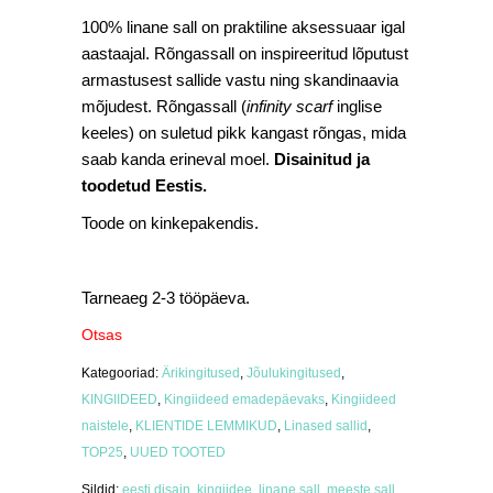
100% linane sall on praktiline aksessuaar igal
aastaajal. Rõngassall on inspireeritud lõputust
armastusest sallide vastu ning skandinaavia
mõjudest. Rõngassall (
infinity scarf
inglise
keeles) on suletud pikk kangast rõngas, mida
saab kanda erineval moel.
Disainitud ja
toodetud Eestis.
Toode on kinkepakendis.
Tarneaeg 2-3 tööpäeva.
Otsas
Kategooriad:
Ärikingitused
,
Jõulukingitused
,
KINGIIDEED
,
Kingiideed emadepäevaks
,
Kingiideed
naistele
,
KLIENTIDE LEMMIKUD
,
Linased sallid
,
TOP25
,
UUED TOOTED
Sildid:
eesti disain
,
kingiidee
,
linane sall
,
meeste sall
,