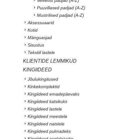
Velvetist padjad (A-Z)
Puuvillased padjad (A-Z)
Mustrilised padjad (A-Z)
Aksessuaarid
Kotid
Mänguasjad
Sisustus
Tekstiil lastele
KLIENTIDE LEMMIKUD
KINGIIDEED
Jõulukingitused
Kinkekomplektid
Kingiideed emadepäevaks
Kingiideed katsikuks
Kingiideed lastele
Kingiideed meestele
Kingiideed naistele
Kingiideed pulmadeks
Kingiideed soolaleivaks