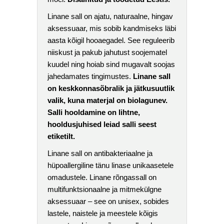
Linane sall on ajatu, naturaalne, hingav
aksessuaar, mis sobib kandmiseks läbi
aasta kõigil hooaegadel. See reguleerib
niiskust ja pakub jahutust soojematel
kuudel ning hoiab sind mugavalt soojas
jahedamates tingimustes.
Linane sall
on keskkonnasõbralik ja jätkusuutlik
valik, kuna materjal on biolagunev.
Salli hooldamine on lihtne,
hooldusjuhised leiad salli seest
etiketilt.
Linane sall on antibakteriaalne ja
hüpoallergiline tänu linase unikaasetele
omadustele. Linane rõngassall on
multifunktsionaalne ja mitmekülgne
aksessuaar – see on unisex, sobides
lastele, naistele ja meestele kõigis