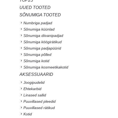
TOP25
UUED TOOTED
SÕNUMIGA TOOTED
Numbriga padjad
Sõnumiga küünlad
Sõnumiga diivanipadjad
Sõnumiga köögirätikud
Sõnumiga padjapüürid
Sõnumiga põlled
Sõnumiga kotid
Sõnumiga kosmeetikakotid
AKSESSUAARID
Joogipudelid
Ehtekarbid
Linased sallid
Puuvillased pleedid
Puuvillased rätikud
Kotid