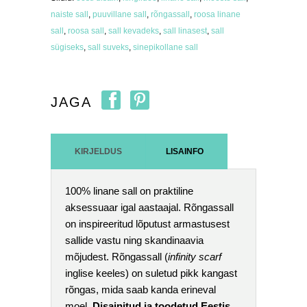
naiste sall
,
puuvillane sall
,
rõngassall
,
roosa linane
sall
,
roosa sall
,
sall kevadeks
,
sall linasest
,
sall
sügiseks
,
sall suveks
,
sinepikollane sall
JAGA
KIRJELDUS
LISAINFO
100% linane sall on praktiline
aksessuaar igal aastaajal. Rõngassall
on inspireeritud lõputust armastusest
sallide vastu ning skandinaavia
mõjudest. Rõngassall (
infinity scarf
inglise keeles) on suletud pikk kangast
rõngas, mida saab kanda erineval
moel.
Disainitud ja toodetud Eestis.