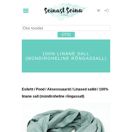
100% LINANE SALL
(MÜNDIROHELINE RÕNGASSALL)
Esileht
/
Pood
/
Aksessuaarid
/
Linased sallid
/ 100%
linane sall (mündiroheline rõngassall)