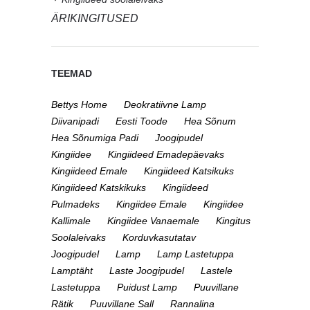
ÄRIKINGITUSED
TEEMAD
Bettys Home
Deokratiivne Lamp
Diivanipadi
Eesti Toode
Hea Sõnum
Hea Sõnumiga Padi
Joogipudel
Kingiidee
Kingiideed Emadepäevaks
Kingiideed Emale
Kingiideed Katsikuks
Kingiideed Katskikuks
Kingiideed
Pulmadeks
Kingiidee Emale
Kingiidee
Kallimale
Kingiidee Vanaemale
Kingitus
Soolaleivaks
Korduvkasutatav
Joogipudel
Lamp
Lamp Lastetuppa
Lamptäht
Laste Joogipudel
Lastele
Lastetuppa
Puidust Lamp
Puuvillane
Rätik
Puuvillane Sall
Rannalina