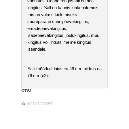
vanustes. Linane rõngassall on hea
kingitus. Sall on kaunis kinkepakendis,
mis on valmis kinkimiseks –
suurepärane sünnipäevakingitus,
emadepäevakingitus,
isadepäevakingitus, jõulukingitus, muu
kingitus või lihtsalt imeline kingitus
iseendale.
Salli mõõdud: laius ca 46 cm, pikkus ca
76 cm (x2).
OTSI