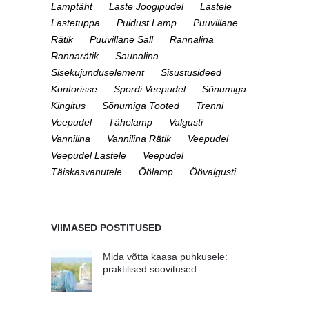
Lamptäht
Laste Joogipudel
Lastele
Lastetuppa
Puidust Lamp
Puuvillane
Rätik
Puuvillane Sall
Rannalina
Rannarätik
Saunalina
Sisekujunduselement
Sisustusideed
Kontorisse
Spordi Veepudel
Sõnumiga
Kingitus
Sõnumiga Tooted
Trenni
Veepudel
Tähelamp
Valgusti
Vannilina
Vannilina Rätik
Veepudel
Veepudel Lastele
Veepudel
Täiskasvanutele
Öölamp
Öövalgusti
VIIMASED POSTITUSED
Mida võtta kaasa puhkusele:
praktilised soovitused