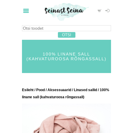
100% LINANE SALL
(KAHVATUROOSA RÕNGASSALL)
Esileht
/
Pood
/
Aksessuaarid
/
Linased sallid
/ 100%
linane sall (kahvaturoosa rõngassall)