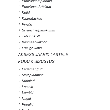
Puuvillased pleedid
Puuvillased rätikud
Kotid
Kaarditaskud
Pinalid
Scrunchie/patsikumm
Telefonikott
Kosmeetikakotid
Lukuga kotid
AKSESSUAARID LASTELE
KODU & SISUSTUS
Lauamängud
Majapidamine
Küünlad
Lastele
Lambid
Nagid
Peeglid