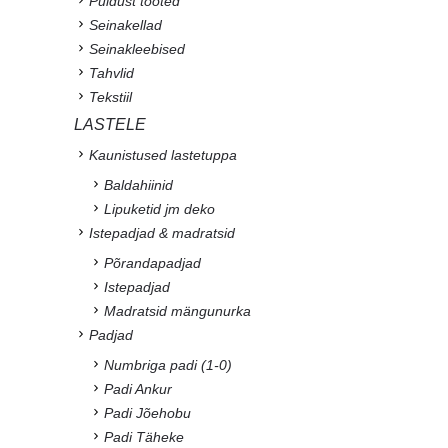
Puidust tooted
Seinakellad
Seinakleebised
Tahvlid
Tekstiil
LASTELE
Kaunistused lastetuppa
Baldahiinid
Lipuketid jm deko
Istepadjad & madratsid
Põrandapadjad
Istepadjad
Madratsid mängunurka
Padjad
Numbriga padi (1-0)
Padi Ankur
Padi Jõehobu
Padi Täheke