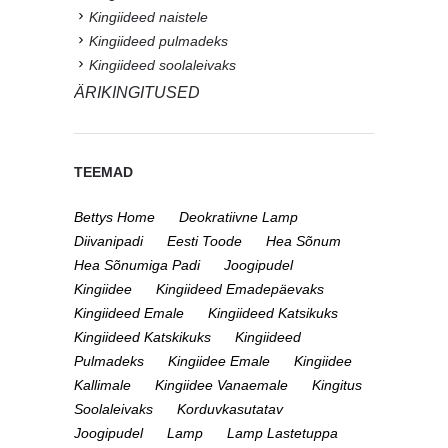
Kingiideed naistele
Kingiideed pulmadeks
Kingiideed soolaleivaks
ÄRIKINGITUSED
TEEMAD
Bettys Home
Deokratiivne Lamp
Diivanipadi
Eesti Toode
Hea Sõnum
Hea Sõnumiga Padi
Joogipudel
Kingiidee
Kingiideed Emadepäevaks
Kingiideed Emale
Kingiideed Katsikuks
Kingiideed Katskikuks
Kingiideed
Pulmadeks
Kingiidee Emale
Kingiidee
Kallimale
Kingiidee Vanaemale
Kingitus
Soolaleivaks
Korduvkasutatav
Joogipudel
Lamp
Lamp Lastetuppa