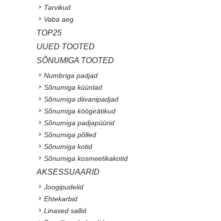
Tarvikud
Vaba aeg
TOP25
UUED TOOTED
SÕNUMIGA TOOTED
Numbriga padjad
Sõnumiga küünlad
Sõnumiga diivanipadjad
Sõnumiga köögirätikud
Sõnumiga padjapüürid
Sõnumiga põlled
Sõnumiga kotid
Sõnumiga kosmeetikakotid
AKSESSUAARID
Joogipudelid
Ehtekarbid
Linased sallid