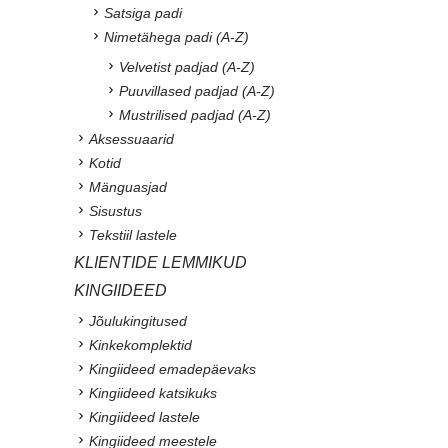
Satsiga padi
Nimetähega padi (A-Z)
Velvetist padjad (A-Z)
Puuvillased padjad (A-Z)
Mustrilised padjad (A-Z)
Aksessuaarid
Kotid
Mänguasjad
Sisustus
Tekstiil lastele
KLIENTIDE LEMMIKUD
KINGIIDEED
Jõulukingitused
Kinkekomplektid
Kingiideed emadepäevaks
Kingiideed katsikuks
Kingiideed lastele
Kingiideed meestele