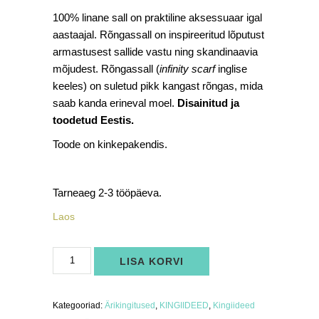
100% linane sall on praktiline aksessuaar igal
aastaajal. Rõngassall on inspireeritud lõputust
armastusest sallide vastu ning skandinaavia
mõjudest. Rõngassall (
infinity scarf
inglise
keeles) on suletud pikk kangast rõngas, mida
saab kanda erineval moel.
Disainitud ja
toodetud Eestis.
Toode on kinkepakendis.
Tarneaeg 2-3 tööpäeva.
Laos
100%
LISA KORVI
linane
sall
(kahvaturoosa
rõngassall)
kogus
Kategooriad:
Ärikingitused
,
KINGIIDEED
,
Kingiideed