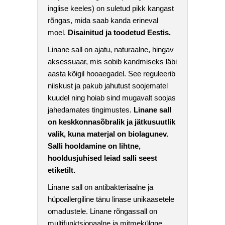
inglise keeles) on suletud pikk kangast
rõngas, mida saab kanda erineval
moel.
Disainitud ja toodetud Eestis.
Linane sall on ajatu, naturaalne, hingav
aksessuaar, mis sobib kandmiseks läbi
aasta kõigil hooaegadel. See reguleerib
niiskust ja pakub jahutust soojematel
kuudel ning hoiab sind mugavalt soojas
jahedamates tingimustes.
Linane sall
on keskkonnasõbralik ja jätkusuutlik
valik, kuna materjal on biolagunev.
Salli hooldamine on lihtne,
hooldusjuhised leiad salli seest
etiketilt.
Linane sall on antibakteriaalne ja
hüpoallergiline tänu linase unikaasetele
omadustele. Linane rõngassall on
multifunktsionaalne ja mitmekülgne