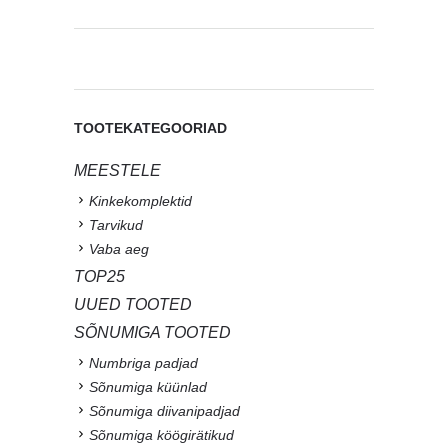
TOOTEKATEGOORIAD
MEESTELE
Kinkekomplektid
Tarvikud
Vaba aeg
TOP25
UUED TOOTED
SÕNUMIGA TOOTED
Numbriga padjad
Sõnumiga küünlad
Sõnumiga diivanipadjad
Sõnumiga köögirätikud