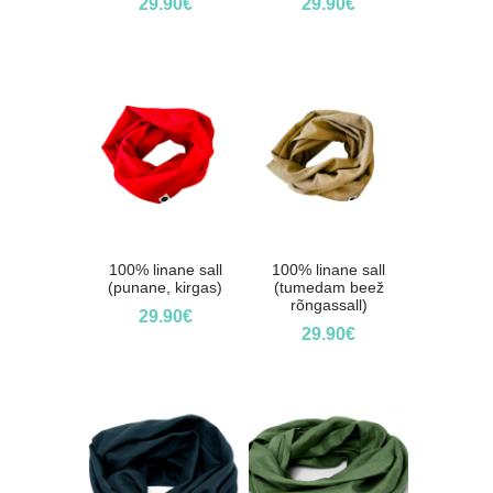
29.90
€
29.90
€
100% linane sall
100% linane sall
(punane, kirgas)
(tumedam beež
rõngassall)
29.90
€
29.90
€