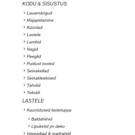
KODU & SISUSTUS
Lauamängud
Majapidamine
Küünlad
Lastele
Lambid
Nagid
Peeglid
Puidust tooted
Seinakellad
Seinakleebised
Tahvlid
Tekstiil
LASTELE
Kaunistused lastetuppa
Baldahiinid
Lipuketid jm deko
Istepadjad & madratsid