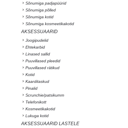
Sõnumiga padjapüürid
Sõnumiga põlled
Sõnumiga kotid
Sõnumiga kosmeetikakotid
AKSESSUAARID
Joogipudelid
Ehtekarbid
Linased sallid
Puuvillased pleedid
Puuvillased rätikud
Kotid
Kaarditaskud
Pinalid
Scrunchie/patsikumm
Telefonikott
Kosmeetikakotid
Lukuga kotid
AKSESSUAARID LASTELE