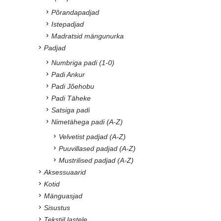
Põrandapadjad
Istepadjad
Madratsid mängunurka
Padjad
Numbriga padi (1-0)
Padi Ankur
Padi Jõehobu
Padi Täheke
Satsiga padi
Nimetähega padi (A-Z)
Velvetist padjad (A-Z)
Puuvillased padjad (A-Z)
Mustrilised padjad (A-Z)
Aksessuaarid
Kotid
Mänguasjad
Sisustus
Tekstiil lastele