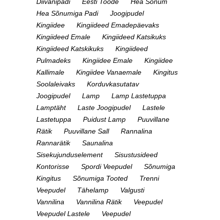
Diivanipadi
Eesti Toode
Hea Sõnum
Hea Sõnumiga Padi
Joogipudel
Kingiidee
Kingiideed Emadepäevaks
Kingiideed Emale
Kingiideed Katsikuks
Kingiideed Katskikuks
Kingiideed
Pulmadeks
Kingiidee Emale
Kingiidee
Kallimale
Kingiidee Vanaemale
Kingitus
Soolaleivaks
Korduvkasutatav
Joogipudel
Lamp
Lamp Lastetuppa
Lamptäht
Laste Joogipudel
Lastele
Lastetuppa
Puidust Lamp
Puuvillane
Rätik
Puuvillane Sall
Rannalina
Rannarätik
Saunalina
Sisekujunduselement
Sisustusideed
Kontorisse
Spordi Veepudel
Sõnumiga
Kingitus
Sõnumiga Tooted
Trenni
Veepudel
Tähelamp
Valgusti
Vannilina
Vannilina Rätik
Veepudel
Veepudel Lastele
Veepudel