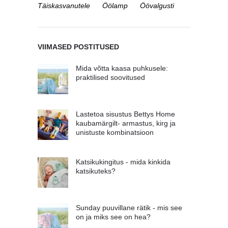
Täiskasvanutele
Öölamp
Öövalgusti
VIIMASED POSTITUSED
Mida võtta kaasa puhkusele:
praktilised soovitused
Lastetoa sisustus Bettys Home
kaubamärgilt- armastus, kirg ja
unistuste kombinatsioon
Katsikukingitus - mida kinkida
katsikuteks?
Sunday puuvillane rätik - mis see
on ja miks see on hea?