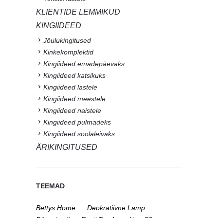
KLIENTIDE LEMMIKUD
KINGIIDEED
Jõulukingitused
Kinkekomplektid
Kingiideed emadepäevaks
Kingiideed katsikuks
Kingiideed lastele
Kingiideed meestele
Kingiideed naistele
Kingiideed pulmadeks
Kingiideed soolaleivaks
ÄRIKINGITUSED
TEEMAD
Bettys Home
Deokratiivne Lamp