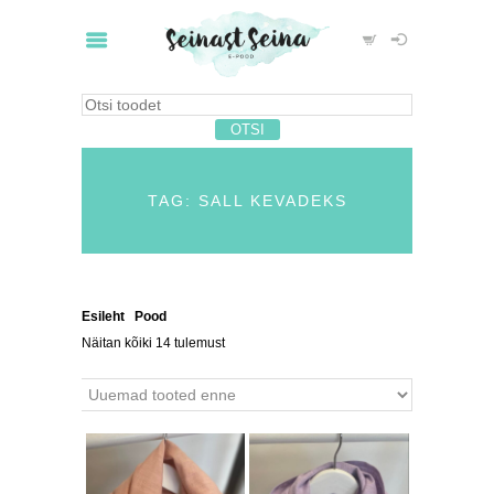
TAG: SALL KEVADEKS
Esileht
/
Pood
/ Tooted siltidega “sall kevadeks”
Näitan kõiki 14 tulemust