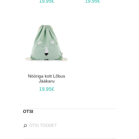
19.95
€
19.95
€
Nööriga kott Lõbus
Jääkaru
19.95
€
OTSI