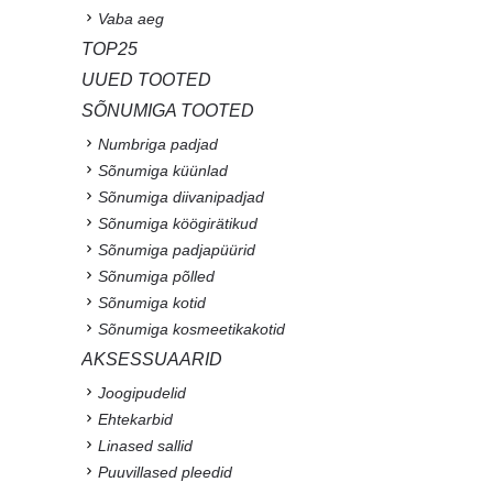
Vaba aeg
TOP25
UUED TOOTED
SÕNUMIGA TOOTED
Numbriga padjad
Sõnumiga küünlad
Sõnumiga diivanipadjad
Sõnumiga köögirätikud
Sõnumiga padjapüürid
Sõnumiga põlled
Sõnumiga kotid
Sõnumiga kosmeetikakotid
AKSESSUAARID
Joogipudelid
Ehtekarbid
Linased sallid
Puuvillased pleedid