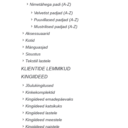
Nimetähega padi (A-Z)
Velvetist padjad (A-Z)
Puuvillased padjad (A-Z)
Mustrilised padjad (A-Z)
Aksessuaarid
Kotid
Mänguasjad
Sisustus
Tekstiil lastele
KLIENTIDE LEMMIKUD
KINGIIDEED
Jõulukingitused
Kinkekomplektid
Kingiideed emadepäevaks
Kingiideed katsikuks
Kingiideed lastele
Kingiideed meestele
Kingiideed naistele