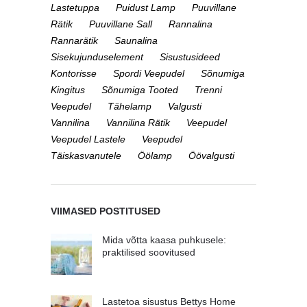
Lastetuppa
Puidust Lamp
Puuvillane
Rätik
Puuvillane Sall
Rannalina
Rannarätik
Saunalina
Sisekujunduselement
Sisustusideed
Kontorisse
Spordi Veepudel
Sõnumiga
Kingitus
Sõnumiga Tooted
Trenni
Veepudel
Tähelamp
Valgusti
Vannilina
Vannilina Rätik
Veepudel
Veepudel Lastele
Veepudel
Täiskasvanutele
Öölamp
Öövalgusti
VIIMASED POSTITUSED
Mida võtta kaasa puhkusele:
praktilised soovitused
Lastetoa sisustus Bettys Home