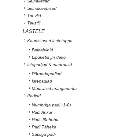
Seinakellad
Seinakleebised
Tahvlid
Tekstiil
LASTELE
Kaunistused lastetuppa
Baldahiinid
Lipuketid jm deko
Istepadjad & madratsid
Põrandapadjad
Istepadjad
Madratsid mängunurka
Padjad
Numbriga padi (1-0)
Padi Ankur
Padi Jõehobu
Padi Täheke
Satsiga padi