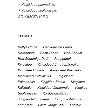
Kingiideed pulmadeks
Kingiideed soolaleivaks
ÄRIKINGITUSED
TEEMAD
Bettys Home
Deokratiivne Lamp
Diivanipadi
Eesti Toode
Hea Sõnum
Hea Sõnumiga Padi
Joogipudel
Kingiidee
Kingiideed Emadepäevaks
Kingiideed Emale
Kingiideed Katsikuks
Kingiideed Katskikuks
Kingiideed
Pulmadeks
Kingiidee Emale
Kingiidee
Kallimale
Kingiidee Vanaemale
Kingitus
Soolaleivaks
Korduvkasutatav
Joogipudel
Lamp
Lamp Lastetuppa
Lamptäht
Laste Joogipudel
Lastele