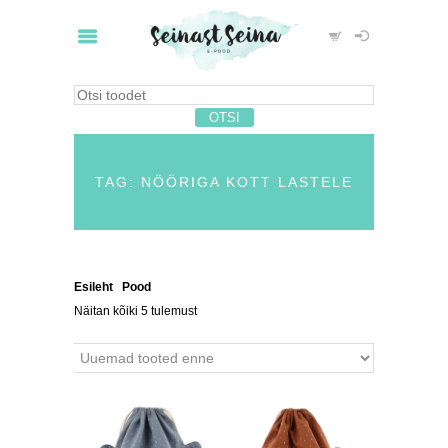
TAG: NÖÖRIGA KOTT LASTELE
Esileht
/
Pood
/ Tooted siltidega “nööriga kott lastele”
Näitan kõiki 5 tulemust