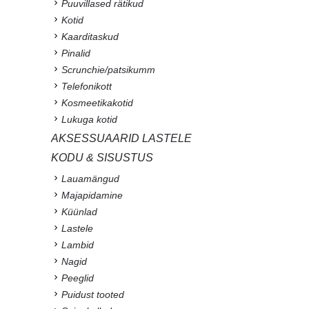
Puuvillased rätikud
Kotid
Kaarditaskud
Pinalid
Scrunchie/patsikumm
Telefonikott
Kosmeetikakotid
Lukuga kotid
AKSESSUAARID LASTELE
KODU & SISUSTUS
Lauamängud
Majapidamine
Küünlad
Lastele
Lambid
Nagid
Peeglid
Puidust tooted