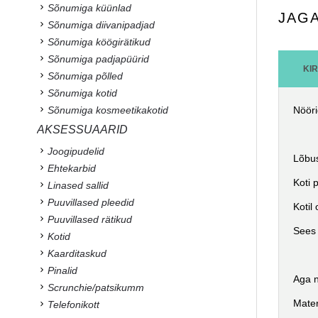
Sõnumiga küünlad
JAG
Sõnumiga diivanipadjad
Sõnumiga köögirätikud
Sõnumiga padjapüürid
KI
Sõnumiga põlled
Sõnumiga kotid
Nööri
Sõnumiga kosmeetikakotid
AKSESSUAARID
Joogipudelid
Lõbus
Ehtekarbid
Koti 
Linased sallid
Puuvillased pleedid
Kotil
Puuvillased rätikud
Sees 
Kotid
Kaarditaskud
Pinalid
Aga n
Scrunchie/patsikumm
Mater
Telefonikott