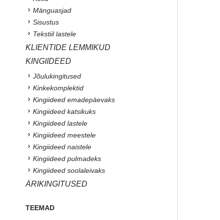
Mänguasjad
Sisustus
Tekstiil lastele
KLIENTIDE LEMMIKUD
KINGIIDEED
Jõulukingitused
Kinkekomplektid
Kingiideed emadepäevaks
Kingiideed katsikuks
Kingiideed lastele
Kingiideed meestele
Kingiideed naistele
Kingiideed pulmadeks
Kingiideed soolaleivaks
ÄRIKINGITUSED
TEEMAD