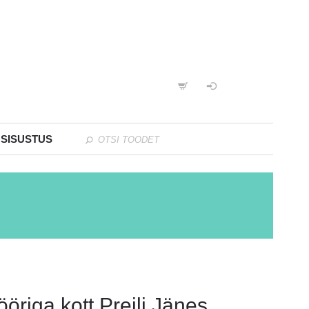
 SISUSTUS
öriga kott Preili Jänes