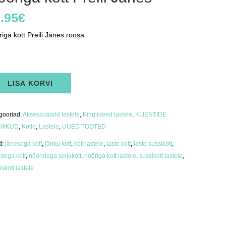
.95
€
iga kott Preili Jänes roosa
s
riga
LISA KORVI
i
es
us
gooriad:
Aksessuaarid lastele
,
Kingiideed lastele
,
KLIENTIDE
MIKUD
,
Kotid
,
Lastele
,
UUED TOOTED
d:
jänesega kott
,
jänku kott
,
kott lastele
,
laste kott
,
laste sussikott
,
idega kott
,
nööridega seljakott
,
nööriga kott lastele
,
sussikott lastele
,
skott lastele