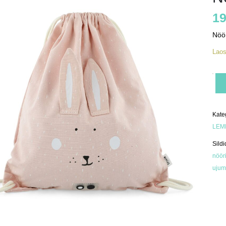
19
Nöör
Lao
Nöö
kott
Preil
Jän
kog
Kate
LEM
Sildi
nöör
ujumi