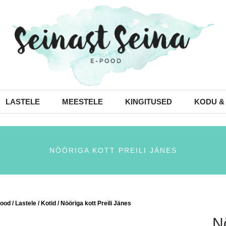
LASTELE
MEESTELE
KINGITUSED
KODU &
NÖÖRIGA KOTT PREILI JÄNES
ood
/
Lastele
/
Kotid
/ Nööriga kott Preili Jänes
Nö