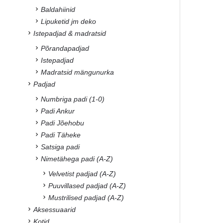
Baldahiinid
Lipuketid jm deko
Istepadjad & madratsid
Põrandapadjad
Istepadjad
Madratsid mängunurka
Padjad
Numbriga padi (1-0)
Padi Ankur
Padi Jõehobu
Padi Täheke
Satsiga padi
Nimetähega padi (A-Z)
Velvetist padjad (A-Z)
Puuvillased padjad (A-Z)
Mustrilised padjad (A-Z)
Aksessuaarid
Kotid