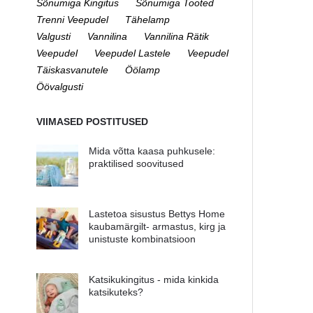
Sõnumiga Kingitus
Sõnumiga Tooted
Trenni Veepudel
Tähelamp
Valgusti
Vannilina
Vannilina Rätik
Veepudel
Veepudel Lastele
Veepudel
Täiskasvanutele
Öölamp
Öövalgusti
VIIMASED POSTITUSED
Mida võtta kaasa puhkusele:
praktilised soovitused
Lastetoa sisustus Bettys Home
kaubamärgilt- armastus, kirg ja
unistuste kombinatsioon
Katsikukingitus - mida kinkida
katsikuteks?