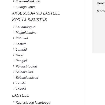
Kosmeetikakotid
Hoold
Lukuga kotid
Mõõt
AKSESSUAARID LASTELE
KODU & SISUSTUS
Lauamängud
Majapidamine
Küünlad
Lastele
Lambid
Nagid
Peeglid
Puidust tooted
Seinakellad
Seinakleebised
Tahvlid
Tekstiil
LASTELE
Kaunistused lastetuppa