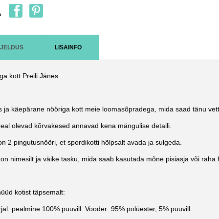
A
RJELDUS
LISAINFO
ga kott Preili Jänes
 ja käepärane nööriga kott meie loomasõpradega, mida saad tänu vetth
peal olevad kõrvakesed annavad kena mängulise detaili.
 on 2 pingutusnööri, et spordikotti hõlpsalt avada ja sulgeda.
on nimesilt ja väike tasku, mida saab kasutada mõne pisiasja või raha
üüd kotist täpsemalt:
jal: pealmine 100% puuvill. Vooder: 95% polüester, 5% puuvill.