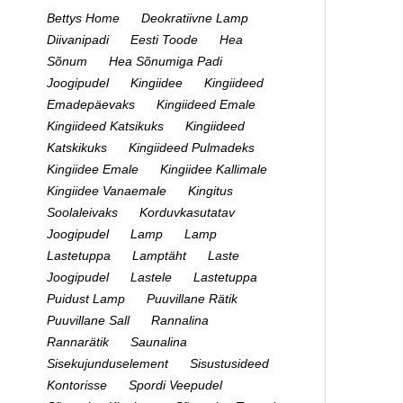
Bettys Home
Deokratiivne Lamp
Diivanipadi
Eesti Toode
Hea
Sõnum
Hea Sõnumiga Padi
Joogipudel
Kingiidee
Kingiideed
Emadepäevaks
Kingiideed Emale
Kingiideed Katsikuks
Kingiideed
Katskikuks
Kingiideed Pulmadeks
Kingiidee Emale
Kingiidee Kallimale
Kingiidee Vanaemale
Kingitus
Soolaleivaks
Korduvkasutatav
Joogipudel
Lamp
Lamp
Lastetuppa
Lamptäht
Laste
Joogipudel
Lastele
Lastetuppa
Puidust Lamp
Puuvillane Rätik
Puuvillane Sall
Rannalina
Rannarätik
Saunalina
Sisekujunduselement
Sisustusideed
Kontorisse
Spordi Veepudel