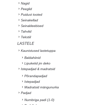
Nagid
Peeglid
Puidust tooted
Seinakellad
Seinakleebised
Tahvlid
Tekstiil
LASTELE
Kaunistused lastetuppa
Baldahiinid
Lipuketid jm deko
Istepadjad & madratsid
Põrandapadjad
Istepadjad
Madratsid mängunurka
Padjad
Numbriga padi (1-0)