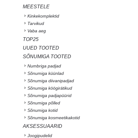
MEESTELE
Kinkekomplektid
Tarvikud
Vaba aeg
TOP25
UUED TOOTED
SÕNUMIGA TOOTED
Numbriga padjad
Sõnumiga küünlad
Sõnumiga diivanipadjad
Sõnumiga köögirätikud
Sõnumiga padjapüürid
Sõnumiga põlled
Sõnumiga kotid
Sõnumiga kosmeetikakotid
AKSESSUAARID
Joogipudelid