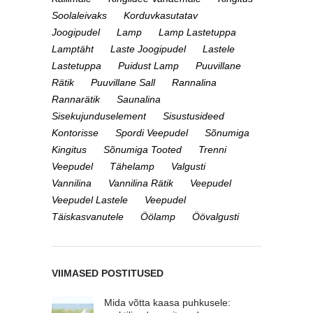
Soolaleivaks
Korduvkasutatav
Joogipudel
Lamp
Lamp Lastetuppa
Lamptäht
Laste Joogipudel
Lastele
Lastetuppa
Puidust Lamp
Puuvillane
Rätik
Puuvillane Sall
Rannalina
Rannarätik
Saunalina
Sisekujunduselement
Sisustusideed
Kontorisse
Spordi Veepudel
Sõnumiga
Kingitus
Sõnumiga Tooted
Trenni
Veepudel
Tähelamp
Valgusti
Vannilina
Vannilina Rätik
Veepudel
Veepudel Lastele
Veepudel
Täiskasvanutele
Öölamp
Öövalgusti
VIIMASED POSTITUSED
Mida võtta kaasa puhkusele: