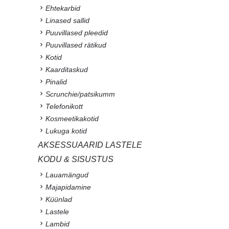
Ehtekarbid
Linased sallid
Puuvillased pleedid
Puuvillased rätikud
Kotid
Kaarditaskud
Pinalid
Scrunchie/patsikumm
Telefonikott
Kosmeetikakotid
Lukuga kotid
AKSESSUAARID LASTELE
KODU & SISUSTUS
Lauamängud
Majapidamine
Küünlad
Lastele
Lambid