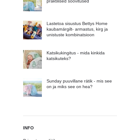
praktilised soovitused
Lastetoa sisustus Bettys Home
kaubamärgilt- armastus, kirg ja
unistuste kombinatsioon
Katsikukingitus - mida kinkida
katsikuteks?
Sunday puuvillane rätik - mis see
on ja miks see on hea?
INFO