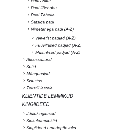
Padi Ankur
Padi Jõehobu
Padi Täheke
Satsiga padi
Nimetähega padi (A-Z)
Velvetist padjad (A-Z)
Puuvillased padjad (A-Z)
Mustrilised padjad (A-Z)
Aksessuaarid
Kotid
Mänguasjad
Sisustus
Tekstiil lastele
KLIENTIDE LEMMIKUD
KINGIIDEED
Jõulukingitused
Kinkekomplektid
Kingiideed emadepäevaks