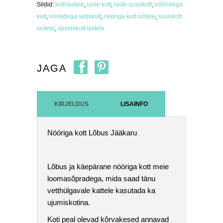
Sildid:
kott lastele
,
laste kott
,
laste sussikott
,
nööridega
kott
,
nööridega seljakott
,
nööriga kott lastele
,
sussikott
lastele
,
ujumiskott lastele
JAGA
KIRJELDUS
LISAINFO
Nööriga kott Lõbus Jääkaru
Lõbus ja käepärane nööriga kott meie
loomasõpradega, mida saad tänu
vetthülgavale kattele kasutada ka
ujumiskotina.
Koti peal olevad kõrvakesed annavad