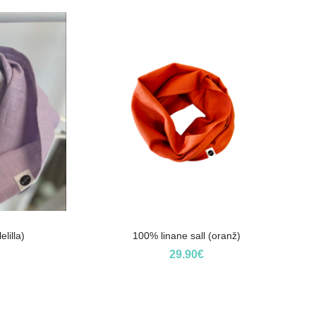
lilla)
100% linane sall (oranž)
29.90
€