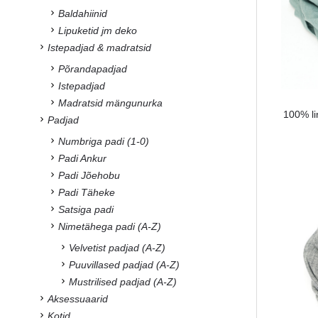
Baldahiinid
Lipuketid jm deko
Istepadjad & madratsid
Põrandapadjad
Istepadjad
Madratsid mängunurka
100% li
Padjad
Numbriga padi (1-0)
Padi Ankur
Padi Jõehobu
Padi Täheke
Satsiga padi
Nimetähega padi (A-Z)
Velvetist padjad (A-Z)
Puuvillased padjad (A-Z)
Mustrilised padjad (A-Z)
Aksessuaarid
Kotid