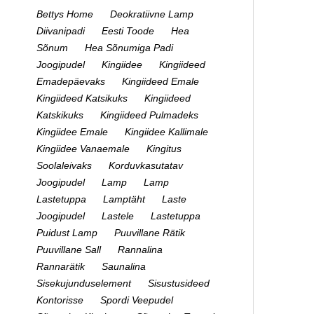
Bettys Home
Deokratiivne Lamp
Diivanipadi
Eesti Toode
Hea
Sõnum
Hea Sõnumiga Padi
Joogipudel
Kingiidee
Kingiideed
Emadepäevaks
Kingiideed Emale
Kingiideed Katsikuks
Kingiideed
Katskikuks
Kingiideed Pulmadeks
Kingiidee Emale
Kingiidee Kallimale
Kingiidee Vanaemale
Kingitus
Soolaleivaks
Korduvkasutatav
Joogipudel
Lamp
Lamp
Lastetuppa
Lamptäht
Laste
Joogipudel
Lastele
Lastetuppa
Puidust Lamp
Puuvillane Rätik
Puuvillane Sall
Rannalina
Rannarätik
Saunalina
Sisekujunduselement
Sisustusideed
Kontorisse
Spordi Veepudel