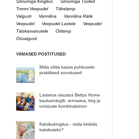
Sõnumiga Kingitus
Sõnumiga Tooted
Trenni Veepudel
Tähelamp
Valgusti
Vannilina
Vannilina Rätik
Veepudel
Veepudel Lastele
Veepudel
Täiskasvanutele
Öölamp
Öövalgusti
VIIMASED POSTITUSED
Mida võtta kaasa puhkusele:
praktilised soovitused
Lastetoa sisustus Bettys Home
kaubamärgilt- armastus, kirg ja
unistuste kombinatsioon
Katsikukingitus - mida kinkida
katsikuteks?