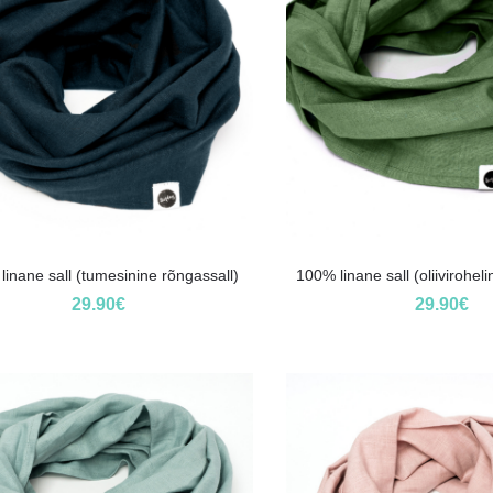
inane sall (tumesinine rõngassall)
100% linane sall (oliivirohel
29.90
€
29.90
€