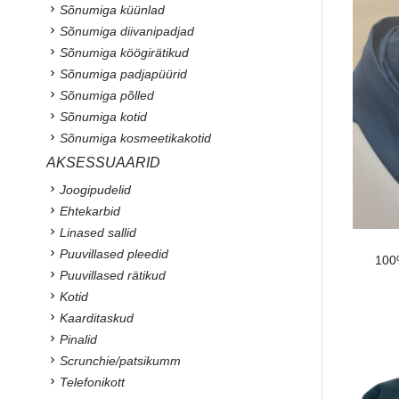
Sõnumiga küünlad
Sõnumiga diivanipadjad
Sõnumiga köögirätikud
Sõnumiga padjapüürid
Sõnumiga põlled
Sõnumiga kotid
Sõnumiga kosmeetikakotid
AKSESSUAARID
Joogipudelid
Ehtekarbid
Linased sallid
Puuvillased pleedid
100%
Puuvillased rätikud
Kotid
Kaarditaskud
Pinalid
Scrunchie/patsikumm
Telefonikott