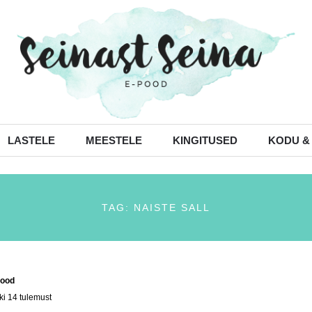
LASTELE
MEESTELE
KINGITUSED
KODU &
TAG: NAISTE SALL
ood
/ Tooted siltidega “naiste sall”
ki 14 tulemust