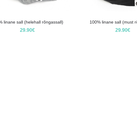
 linane sall (helehall rõngassall)
100% linane sall (must r
29.90
€
29.90
€