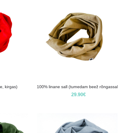
e, kirgas)
100% linane sall (tumedam beež rõngassall)
29.90
€