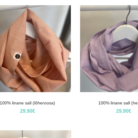
100% linane sall (lõheroosa)
100% linane sall (hele
29.90
€
29.90
€