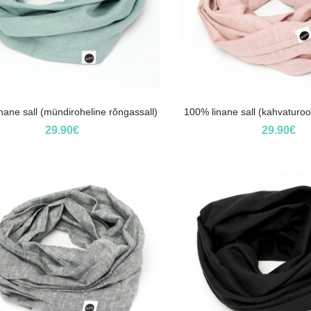
nane sall (mündiroheline rõngassall)
100% linane sall (kahvaturoo
29.90
€
29.90
€