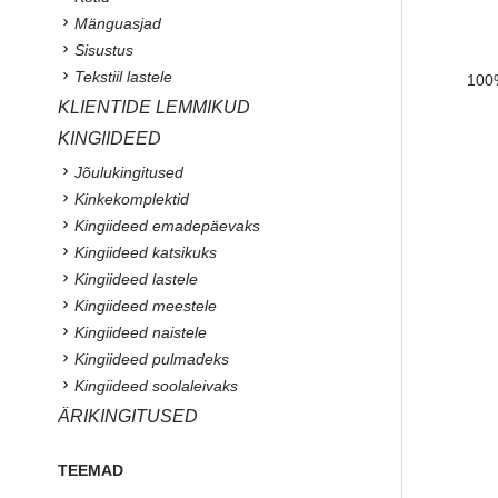
Mänguasjad
Sisustus
Tekstiil lastele
100%
KLIENTIDE LEMMIKUD
KINGIIDEED
Jõulukingitused
Kinkekomplektid
Kingiideed emadepäevaks
Kingiideed katsikuks
Kingiideed lastele
Kingiideed meestele
Kingiideed naistele
Kingiideed pulmadeks
Kingiideed soolaleivaks
ÄRIKINGITUSED
TEEMAD