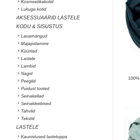
Kosmeetikakotid
Lukuga kotid
AKSESSUAARID LASTELE
KODU & SISUSTUS
Lauamängud
Majapidamine
Küünlad
Lastele
Lambid
Nagid
100% l
Peeglid
Puidust tooted
Seinakellad
Seinakleebised
Tahvlid
Tekstiil
LASTELE
Kaunistused lastetuppa