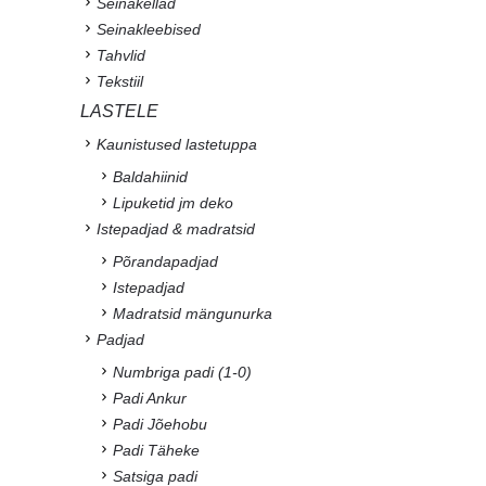
Seinakellad
Seinakleebised
Tahvlid
Tekstiil
LASTELE
Kaunistused lastetuppa
Baldahiinid
Lipuketid jm deko
Istepadjad & madratsid
Põrandapadjad
Istepadjad
Madratsid mängunurka
Padjad
Numbriga padi (1-0)
Padi Ankur
Padi Jõehobu
Padi Täheke
Satsiga padi