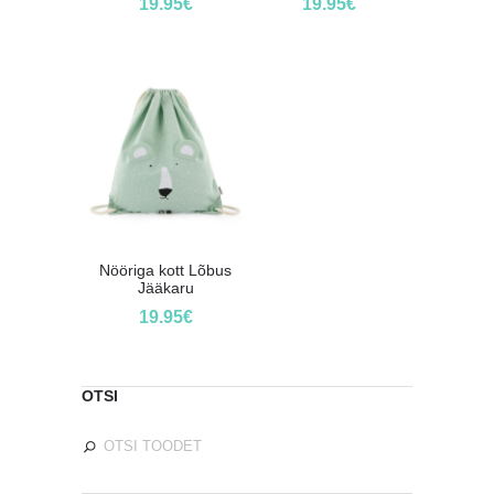
19.95
€
19.95
€
Nööriga kott Lõbus
Jääkaru
19.95
€
OTSI