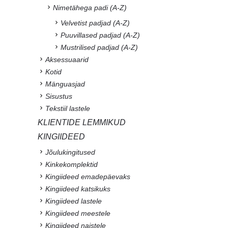
Nimetähega padi (A-Z)
Velvetist padjad (A-Z)
Puuvillased padjad (A-Z)
Mustrilised padjad (A-Z)
Aksessuaarid
Kotid
Mänguasjad
Sisustus
Tekstiil lastele
KLIENTIDE LEMMIKUD
KINGIIDEED
Jõulukingitused
Kinkekomplektid
Kingiideed emadepäevaks
Kingiideed katsikuks
Kingiideed lastele
Kingiideed meestele
Kingiideed naistele