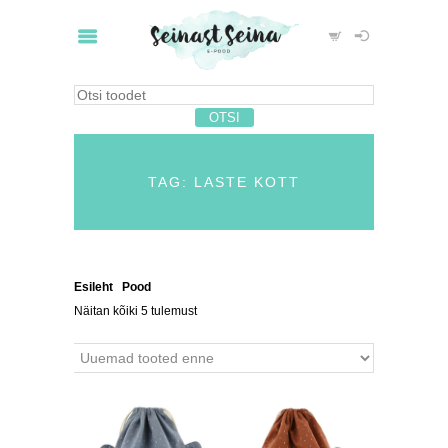
TAG: LASTE KOTT
Esileht
/
Pood
/ Tooted siltidega “laste kott”
Näitan kõiki 5 tulemust