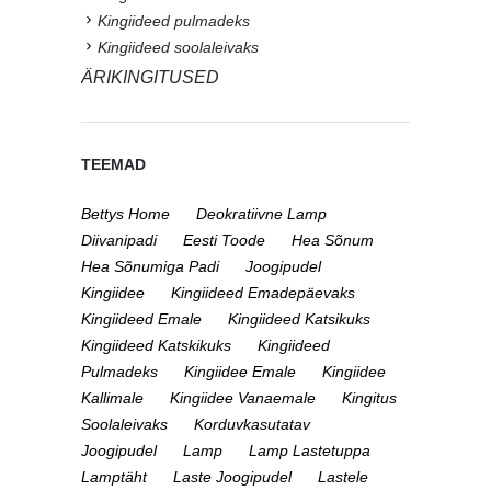
Kingiideed pulmadeks
Kingiideed soolaleivaks
ÄRIKINGITUSED
TEEMAD
Bettys Home
Deokratiivne Lamp
Diivanipadi
Eesti Toode
Hea Sõnum
Hea Sõnumiga Padi
Joogipudel
Kingiidee
Kingiideed Emadepäevaks
Kingiideed Emale
Kingiideed Katsikuks
Kingiideed Katskikuks
Kingiideed
Pulmadeks
Kingiidee Emale
Kingiidee
Kallimale
Kingiidee Vanaemale
Kingitus
Soolaleivaks
Korduvkasutatav
Joogipudel
Lamp
Lamp Lastetuppa
Lamptäht
Laste Joogipudel
Lastele