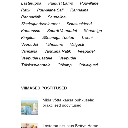
Lastetuppa
Puidust Lamp
Puuvillane
Rätik
Puuvillane Sall
Rannalina
Rannarätik
Saunalina
Sisekujunduselement
Sisustusideed
Kontorisse
Spordi Veepudel
Sõnumiga
Kingitus
Sõnumiga Tooted
Trenni
Veepudel
Tähelamp
Valgusti
Vannilina
Vannilina Rätik
Veepudel
Veepudel Lastele
Veepudel
Täiskasvanutele
Öölamp
Öövalgusti
VIIMASED POSTITUSED
Mida võtta kaasa puhkusele:
praktilised soovitused
Lastetoa sisustus Bettys Home