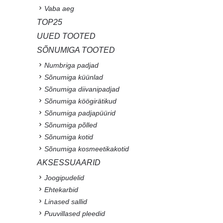
Vaba aeg
TOP25
UUED TOOTED
SÕNUMIGA TOOTED
Numbriga padjad
Sõnumiga küünlad
Sõnumiga diivanipadjad
Sõnumiga köögirätikud
Sõnumiga padjapüürid
Sõnumiga põlled
Sõnumiga kotid
Sõnumiga kosmeetikakotid
AKSESSUAARID
Joogipudelid
Ehtekarbid
Linased sallid
Puuvillased pleedid