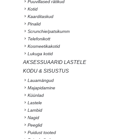
Puuvillased rätikud
Kotid
Kaarditaskud
Pinalid
Scrunchie/patsikumm
Telefonikott
Kosmeetikakotid
Lukuga kotid
AKSESSUAARID LASTELE
KODU & SISUSTUS
Lauamängud
Majapidamine
Küünlad
Lastele
Lambid
Nagid
Peeglid
Puidust tooted