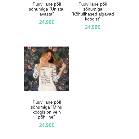
Puuvillane põll
Puuvillane põll
sõnumiga “Unista,
sõnumiga
avasta”
“Kõhulihased algavad
köögist”
24.90
€
24.90
€
Puuvillane põll
sõnumiga “Minu
köögis on vein
põhiline”
24.90
€