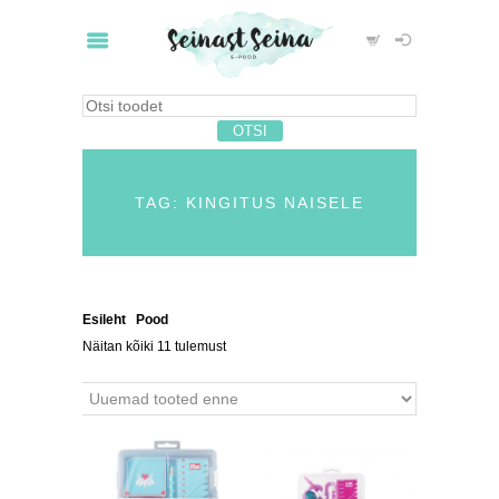
TAG: KINGITUS NAISELE
Esileht
/
Pood
/ Tooted siltidega “kingitus naisele”
Näitan kõiki 11 tulemust