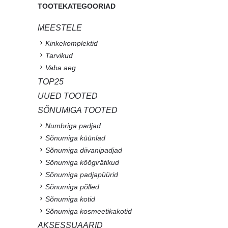
TOOTEKATEGOORIAD
MEESTELE
Kinkekomplektid
Tarvikud
Vaba aeg
TOP25
UUED TOOTED
SÕNUMIGA TOOTED
Numbriga padjad
Sõnumiga küünlad
Sõnumiga diivanipadjad
Sõnumiga köögirätikud
Sõnumiga padjapüürid
Sõnumiga põlled
Sõnumiga kotid
Sõnumiga kosmeetikakotid
AKSESSUAARID