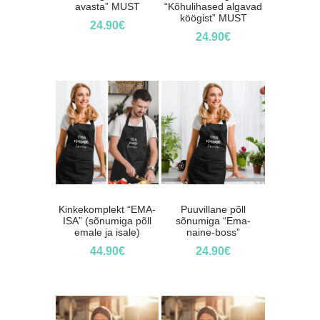
avasta” MUST
“Kõhulihased algavad
köögist” MUST
24.90
€
24.90
€
Kinkekomplekt “EMA-
Puuvillane põll
ISA” (sõnumiga põll
sõnumiga “Ema-
emale ja isale)
naine-boss”
44.90
€
24.90
€