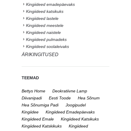
Kingiideed emadepäevaks
Kingiideed katsikuks
Kingiideed lastele
Kingiideed meestele
Kingiideed naistele
Kingiideed pulmadeks
Kingiideed soolaleivaks
ÄRIKINGITUSED
TEEMAD
Bettys Home
Deokratiivne Lamp
Diivanipadi
Eesti Toode
Hea Sõnum
Hea Sõnumiga Padi
Joogipudel
Kingiidee
Kingiideed Emadepäevaks
Kingiideed Emale
Kingiideed Katsikuks
Kingiideed Katskikuks
Kingiideed