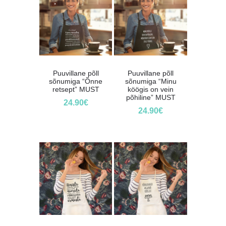
Puuvillane põll
Puuvillane põll
sõnumiga “Õnne
sõnumiga “Minu
retsept” MUST
köögis on vein
põhiline” MUST
24.90
€
24.90
€