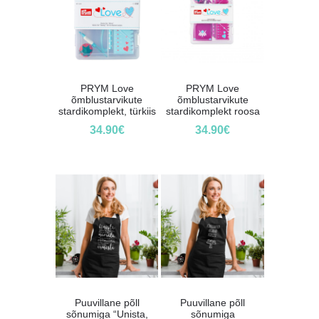
PRYM Love
PRYM Love
õmblustarvikute
õmblustarvikute
stardikomplekt, türkiis
stardikomplekt roosa
34.90
€
34.90
€
Puuvillane põll
Puuvillane põll
sõnumiga “Unista,
sõnumiga