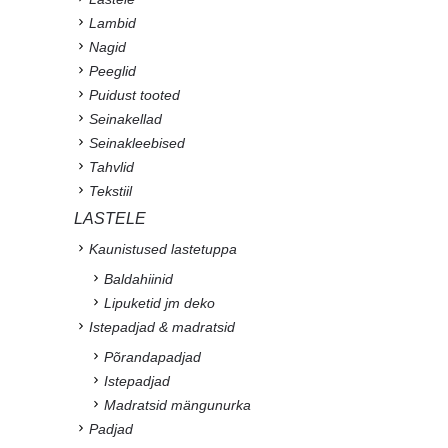
Lambid
Nagid
Peeglid
Puidust tooted
Seinakellad
Seinakleebised
Tahvlid
Tekstiil
LASTELE
Kaunistused lastetuppa
Baldahiinid
Lipuketid jm deko
Istepadjad & madratsid
Põrandapadjad
Istepadjad
Madratsid mängunurka
Padjad