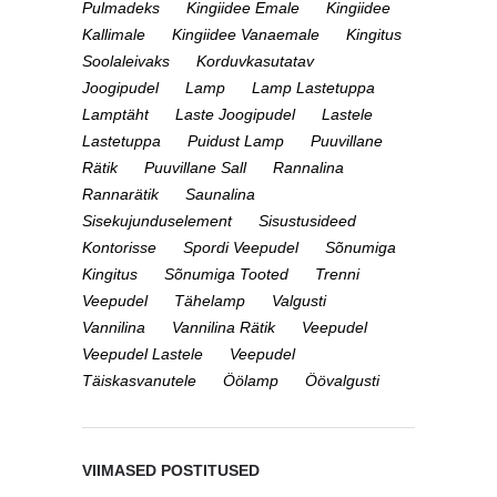
Pulmadeks
Kingiidee Emale
Kingiidee
Kallimale
Kingiidee Vanaemale
Kingitus
Soolaleivaks
Korduvkasutatav
Joogipudel
Lamp
Lamp Lastetuppa
Lamptäht
Laste Joogipudel
Lastele
Lastetuppa
Puidust Lamp
Puuvillane
Rätik
Puuvillane Sall
Rannalina
Rannarätik
Saunalina
Sisekujunduselement
Sisustusideed
Kontorisse
Spordi Veepudel
Sõnumiga
Kingitus
Sõnumiga Tooted
Trenni
Veepudel
Tähelamp
Valgusti
Vannilina
Vannilina Rätik
Veepudel
Veepudel Lastele
Veepudel
Täiskasvanutele
Öölamp
Öövalgusti
VIIMASED POSTITUSED