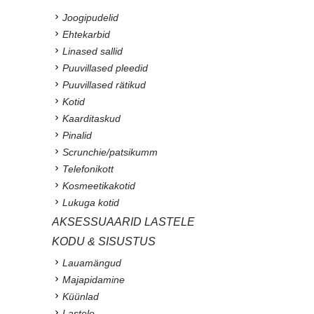
Joogipudelid
Ehtekarbid
Linased sallid
Puuvillased pleedid
Puuvillased rätikud
Kotid
Kaarditaskud
Pinalid
Scrunchie/patsikumm
Telefonikott
Kosmeetikakotid
Lukuga kotid
AKSESSUAARID LASTELE
KODU & SISUSTUS
Lauamängud
Majapidamine
Küünlad
Lastele