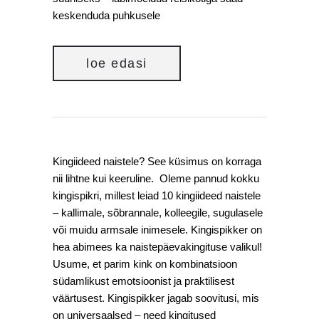
keskenduda puhkusele
loe edasi
Kingiideed naistele? See küsimus on korraga
nii lihtne kui keeruline. Oleme pannud kokku
kingispikri, millest leiad 10 kingiideed naistele
– kallimale, sõbrannale, kolleegile, sugulasele
või muidu armsale inimesele. Kingispikker on
hea abimees ka naistepäevakingituse valikul!
Usume, et parim kink on kombinatsioon
südamlikust emotsioonist ja praktilisest
väärtusest. Kingispikker jagab soovitusi, mis
on universaalsed – need kingitused