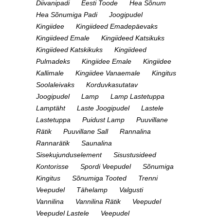
Diivanipadi
Eesti Toode
Hea Sõnum
Hea Sõnumiga Padi
Joogipudel
Kingiidee
Kingiideed Emadepäevaks
Kingiideed Emale
Kingiideed Katsikuks
Kingiideed Katskikuks
Kingiideed
Pulmadeks
Kingiidee Emale
Kingiidee
Kallimale
Kingiidee Vanaemale
Kingitus
Soolaleivaks
Korduvkasutatav
Joogipudel
Lamp
Lamp Lastetuppa
Lamptäht
Laste Joogipudel
Lastele
Lastetuppa
Puidust Lamp
Puuvillane
Rätik
Puuvillane Sall
Rannalina
Rannarätik
Saunalina
Sisekujunduselement
Sisustusideed
Kontorisse
Spordi Veepudel
Sõnumiga
Kingitus
Sõnumiga Tooted
Trenni
Veepudel
Tähelamp
Valgusti
Vannilina
Vannilina Rätik
Veepudel
Veepudel Lastele
Veepudel