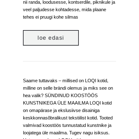
nii randa, loodusesse, kontserdile, piknikule ja
veel paljudesse kohtadesse, mida plaane
tehes ei pruugi kohe silmas
loe edasi
Saame tuttavaks – millised on LOQI kotid,
milline on selle brändi olemus ja miks see on
hea valik? SÜNDINUD KOOSTÖÖS
KUNSTNIKEGA ÜLE MAAILMA LOQI kotid
on omapärase ja ekslusiivse disainiga
keskkonnasõbralikust tekstiilist kotid. Tooted
valmivad koostöös tunnustatud kunstnike ja
loojatega üle maailma. Tugev nagu isiksus.