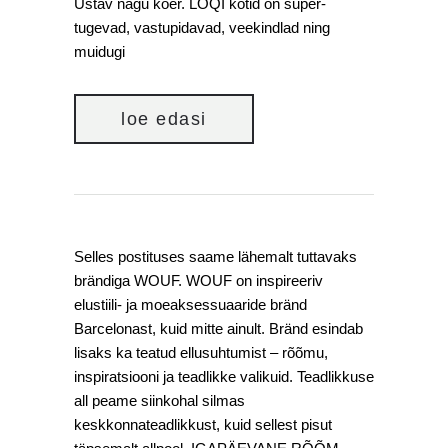
Ustav nagu koer. LOQI kotid on super-
tugevad, vastupidavad, veekindlad ning
muidugi
loe edasi
Selles postituses saame lähemalt tuttavaks
brändiga WOUF. WOUF on inspireeriv
elustiili- ja moeaksessuaaride bränd
Barcelonast, kuid mitte ainult. Bränd esindab
lisaks ka teatud ellusuhtumist – rõõmu,
inspiratsiooni ja teadlikke valikuid. Teadlikkuse
all peame siinkohal silmas
keskkonnateadlikkust, kuid sellest pisut