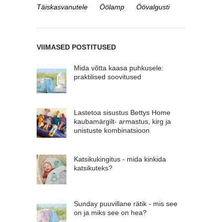
Täiskasvanutele
Öölamp
Öövalgusti
VIIMASED POSTITUSED
Mida võtta kaasa puhkusele:
praktilised soovitused
Lastetoa sisustus Bettys Home
kaubamärgilt- armastus, kirg ja
unistuste kombinatsioon
Katsikukingitus - mida kinkida
katsikuteks?
Sunday puuvillane rätik - mis see
on ja miks see on hea?