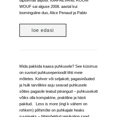
täpsemalt allpool. IGAPÄEVANE RÕÕM
WOUF sai alguse 2008. aastal kui
loominguline duo, Alice Penaud ja Pablo
loe edasi
Mida pakkida kaasa puhkusele? See küsimus
on suvisel puhkuseperioodil tihti meie
mõtetes. Kohver või seljakott, pagasinõuded
ja hulk tarvilikke asju seavad puhkusele
sõites pagasile teatud piirangud – puhkusekott
võiks olla kompaktne, praktiline ja hästi
pakitud. Less is more (ingl k vähem on
rohkem) põhimõte on puhkajale heaks
suuniseks – läbimõeldud reisikotiga saad