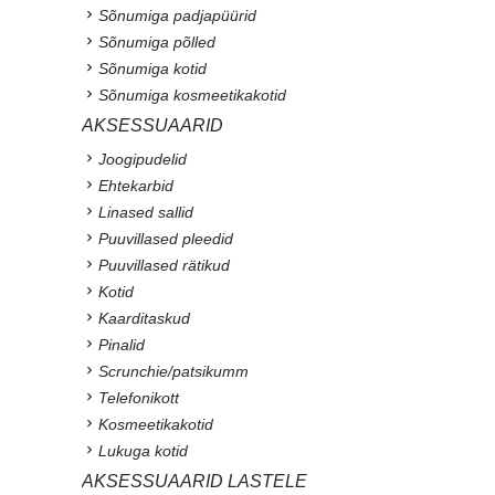
Sõnumiga padjapüürid
Sõnumiga põlled
Sõnumiga kotid
Sõnumiga kosmeetikakotid
AKSESSUAARID
Joogipudelid
Ehtekarbid
Linased sallid
Puuvillased pleedid
Puuvillased rätikud
Kotid
Kaarditaskud
Pinalid
Scrunchie/patsikumm
Telefonikott
Kosmeetikakotid
Lukuga kotid
AKSESSUAARID LASTELE