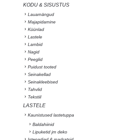
KODU & SISUSTUS
Lauamängud
Majapidamine
Küünlad
Lastele
Lambid
Nagid
Peeglid
Puidust tooted
Seinakellad
Seinakleebised
Tahvlid
Tekstiil
LASTELE
Kaunistused lastetuppa
Baldahiinid
Lipuketid jm deko
Istepadjad & madratsid