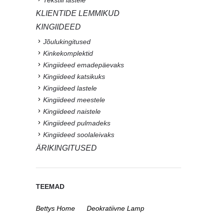
Tekstiil lastele
KLIENTIDE LEMMIKUD
KINGIIDEED
Jõulukingitused
Kinkekomplektid
Kingiideed emadepäevaks
Kingiideed katsikuks
Kingiideed lastele
Kingiideed meestele
Kingiideed naistele
Kingiideed pulmadeks
Kingiideed soolaleivaks
ÄRIKINGITUSED
TEEMAD
Bettys Home
Deokratiivne Lamp