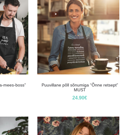
sa-mees-boss”
Puuvillane põll sõnumiga “Õnne retsept”
MUST
24.90
€