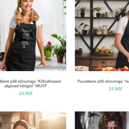
illane põll sõnumiga “Kõhulihased
Puuvillane põll sõnumiga “I
algavad köögist” MUST
24.90
€
24.90
€