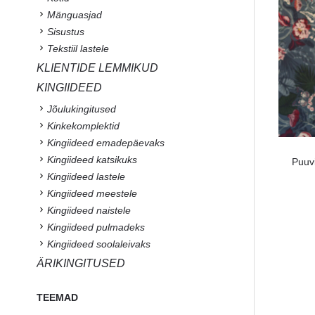
Mänguasjad
Sisustus
Tekstiil lastele
KLIENTIDE LEMMIKUD
KINGIIDEED
Jõulukingitused
Kinkekomplektid
Kingiideed emadepäevaks
Kingiideed katsikuks
Puuv
Kingiideed lastele
Kingiideed meestele
Kingiideed naistele
Kingiideed pulmadeks
Kingiideed soolaleivaks
ÄRIKINGITUSED
TEEMAD