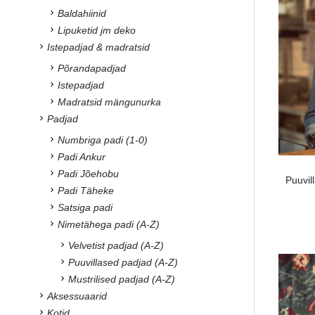
Baldahiinid
Lipuketid jm deko
Istepadjad & madratsid
Põrandapadjad
Istepadjad
Madratsid mängunurka
Padjad
Numbriga padi (1-0)
Padi Ankur
Padi Jõehobu
Puuvil
Padi Täheke
Satsiga padi
Nimetähega padi (A-Z)
Velvetist padjad (A-Z)
Puuvillased padjad (A-Z)
Mustrilised padjad (A-Z)
Aksessuaarid
Kotid