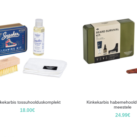
nkekarbis tossuhoolduskomplekt
Kinkekarbis habemehoold
meestele
18.00
€
24.99
€