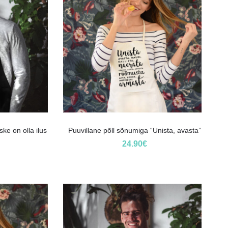
ke on olla ilus
Puuvillane põll sõnumiga “Unista, avasta”
24.90
€