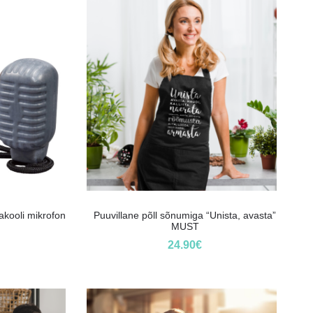
kooli mikrofon
Puuvillane põll sõnumiga “Unista, avasta”
MUST
24.90
€