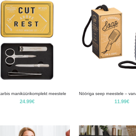
karbis maniküürikomplekt meestele
Nööriga seep meestele – vana
24.99
€
11.99
€