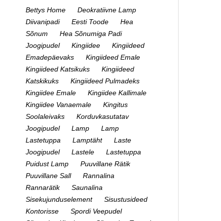
Bettys Home
Deokratiivne Lamp
Diivanipadi
Eesti Toode
Hea
Sõnum
Hea Sõnumiga Padi
Joogipudel
Kingiidee
Kingiideed
Emadepäevaks
Kingiideed Emale
Kingiideed Katsikuks
Kingiideed
Katskikuks
Kingiideed Pulmadeks
Kingiidee Emale
Kingiidee Kallimale
Kingiidee Vanaemale
Kingitus
Soolaleivaks
Korduvkasutatav
Joogipudel
Lamp
Lamp
Lastetuppa
Lamptäht
Laste
Joogipudel
Lastele
Lastetuppa
Puidust Lamp
Puuvillane Rätik
Puuvillane Sall
Rannalina
Rannarätik
Saunalina
Sisekujunduselement
Sisustusideed
Kontorisse
Spordi Veepudel