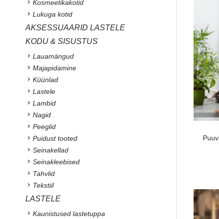
Kosmeetikakotid
Lukuga kotid
AKSESSUAARID LASTELE
KODU & SISUSTUS
Lauamängud
Majapidamine
Küünlad
Lastele
Lambid
Nagid
Peeglid
Puuv
Puidust tooted
Seinakellad
Seinakleebised
Tahvlid
Tekstiil
LASTELE
Kaunistused lastetuppa