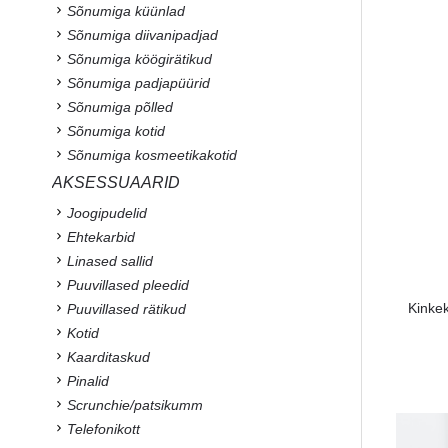
Sõnumiga küünlad
Sõnumiga diivanipadjad
Sõnumiga köögirätikud
Sõnumiga padjapüürid
Sõnumiga põlled
Sõnumiga kotid
Sõnumiga kosmeetikakotid
AKSESSUAARID
Joogipudelid
Ehtekarbid
Linased sallid
Puuvillased pleedid
Kinke
Puuvillased rätikud
Kotid
Kaarditaskud
Pinalid
Scrunchie/patsikumm
Telefonikott