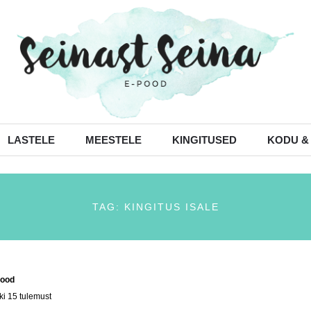
LASTELE
MEESTELE
KINGITUSED
KODU &
TAG: KINGITUS ISALE
ood
/ Tooted siltidega “kingitus isale”
ki 15 tulemust