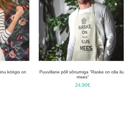
inu köögis on
Puuvillane põll sõnumiga “Raske on olla ilus
mees”
24.90
€