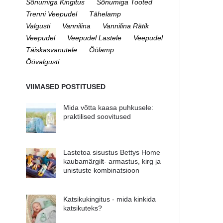
Sõnumiga Kingitus
Sõnumiga Tooted
Trenni Veepudel
Tähelamp
Valgusti
Vannilina
Vannilina Rätik
Veepudel
Veepudel Lastele
Veepudel
Täiskasvanutele
Öölamp
Öövalgusti
VIIMASED POSTITUSED
Mida võtta kaasa puhkusele:
praktilised soovitused
Lastetoa sisustus Bettys Home
kaubamärgilt- armastus, kirg ja
unistuste kombinatsioon
Katsikukingitus - mida kinkida
katsikuteks?