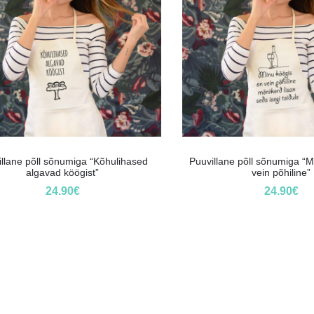
illane põll sõnumiga “Kõhulihased
Puuvillane põll sõnumiga “M
algavad köögist”
vein põhiline”
24.90
€
24.90
€