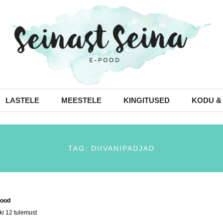
LASTELE
MEESTELE
KINGITUSED
KODU &
TAG: DIIVANIPADJAD
ood
/ Tooted siltidega “diivanipadjad”
ki 12 tulemust