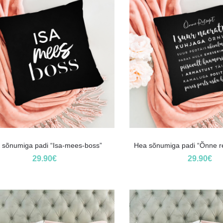
 sõnumiga padi “Isa-mees-boss”
Hea sõnumiga padi “Õnne r
29.90
€
29.90
€