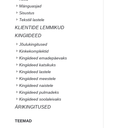
Mänguasjad
Sisustus
Tekstiil lastele
KLIENTIDE LEMMIKUD
KINGIIDEED
Jõulukingitused
Kinkekomplektid
Kingiideed emadepäevaks
Kingiideed katsikuks
Kingiideed lastele
Kingiideed meestele
Kingiideed naistele
Kingiideed pulmadeks
Kingiideed soolaleivaks
ÄRIKINGITUSED
TEEMAD