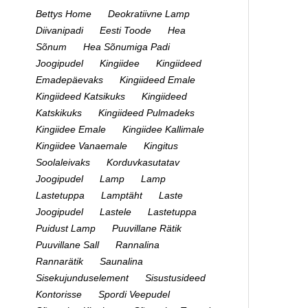
Bettys Home
Deokratiivne Lamp
Diivanipadi
Eesti Toode
Hea
Sõnum
Hea Sõnumiga Padi
Joogipudel
Kingiidee
Kingiideed
Emadepäevaks
Kingiideed Emale
Kingiideed Katsikuks
Kingiideed
Katskikuks
Kingiideed Pulmadeks
Kingiidee Emale
Kingiidee Kallimale
Kingiidee Vanaemale
Kingitus
Soolaleivaks
Korduvkasutatav
Joogipudel
Lamp
Lamp
Lastetuppa
Lamptäht
Laste
Joogipudel
Lastele
Lastetuppa
Puidust Lamp
Puuvillane Rätik
Puuvillane Sall
Rannalina
Rannarätik
Saunalina
Sisekujunduselement
Sisustusideed
Kontorisse
Spordi Veepudel