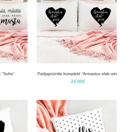
t “Suhe”
Padjapüüride komplekt “Armastus elab siin”
24.90
€