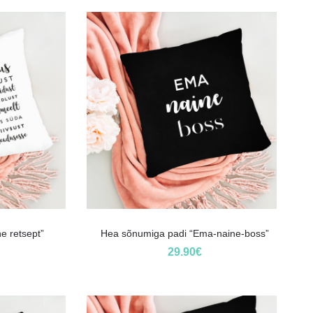
e retsept”
Hea sõnumiga padi “Ema-naine-boss”
29.90
€