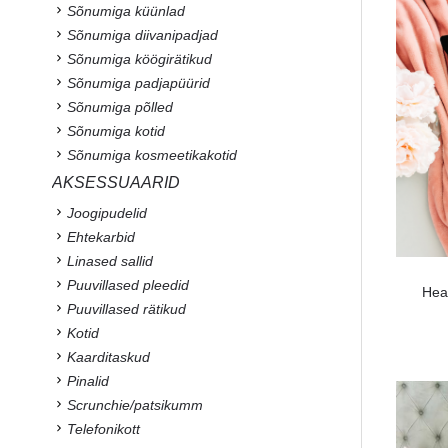
Sõnumiga küünlad
Sõnumiga diivanipadjad
Sõnumiga köögirätikud
Sõnumiga padjapüürid
Sõnumiga põlled
Sõnumiga kotid
Sõnumiga kosmeetikakotid
AKSESSUAARID
Joogipudelid
Ehtekarbid
Linased sallid
Puuvillased pleedid
Hea
Puuvillased rätikud
Kotid
Kaarditaskud
Pinalid
Scrunchie/patsikumm
Telefonikott