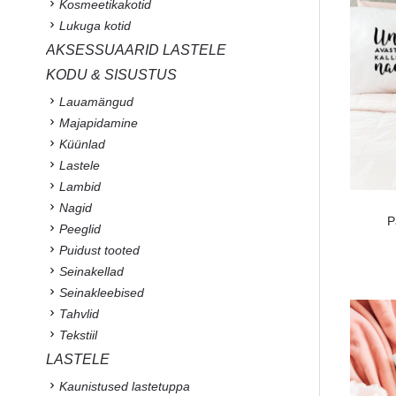
Kosmeetikakotid
Lukuga kotid
AKSESSUAARID LASTELE
KODU & SISUSTUS
Lauamängud
Majapidamine
Küünlad
Lastele
Lambid
Nagid
P
Peeglid
Puidust tooted
Seinakellad
Seinakleebised
Tahvlid
Tekstiil
LASTELE
Kaunistused lastetuppa