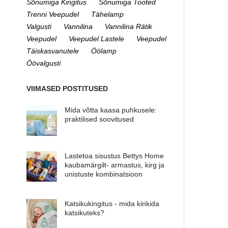
Sõnumiga Kingitus
Sõnumiga Tooted
Trenni Veepudel
Tähelamp
Valgusti
Vannilina
Vannilina Rätik
Veepudel
Veepudel Lastele
Veepudel
Täiskasvanutele
Öölamp
Öövalgusti
VIIMASED POSTITUSED
Mida võtta kaasa puhkusele:
praktilised soovitused
Lastetoa sisustus Bettys Home
kaubamärgilt- armastus, kirg ja
unistuste kombinatsioon
Katsikukingitus - mida kinkida
katsikuteks?