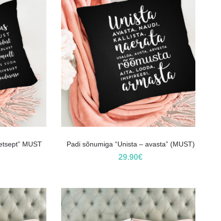
etsept” MUST
Padi sõnumiga “Unista – avasta” (MUST)
29.90
€