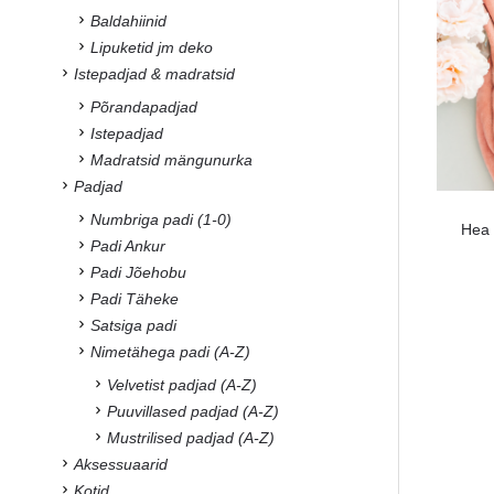
Baldahiinid
Lipuketid jm deko
Istepadjad & madratsid
Põrandapadjad
Istepadjad
Madratsid mängunurka
Padjad
Numbriga padi (1-0)
Hea 
Padi Ankur
Padi Jõehobu
Padi Täheke
Satsiga padi
Nimetähega padi (A-Z)
Velvetist padjad (A-Z)
Puuvillased padjad (A-Z)
Mustrilised padjad (A-Z)
Aksessuaarid
Kotid