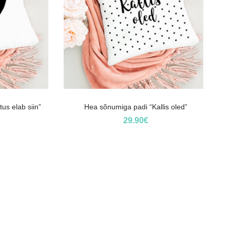
s elab siin”
Hea sõnumiga padi “Kallis oled”
29.90
€