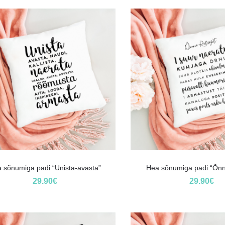
 sõnumiga padi “Unista-avasta”
Hea sõnumiga padi “Õnn
29.90
€
29.90
€