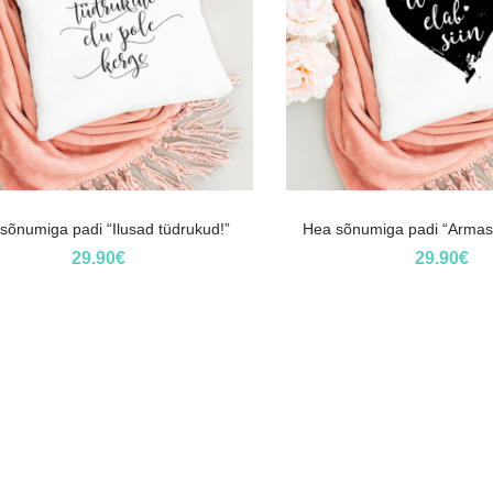
sõnumiga padi “Ilusad tüdrukud!”
Hea sõnumiga padi “Armastu
29.90
€
29.90
€