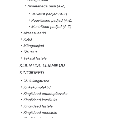
Nimetähega padi (A-Z)
Velvetist padjad (A-Z)
Puuvillased padjad (A-Z)
Mustrilised padjad (A-Z)
Aksessuaarid
Kotid
Mänguasjad
Sisustus
Tekstiil lastele
KLIENTIDE LEMMIKUD
KINGIIDEED
Jõulukingitused
Kinkekomplektid
Kingiideed emadepäevaks
Kingiideed katsikuks
Kingiideed lastele
Kingiideed meestele