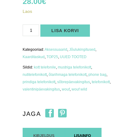
28.00
€
Laos
Pangakaarditasku
LISA KORVI
WOUF
BESO
kogus
Kategooriad:
Aksessuaarid
,
Jõulukingitused
,
Kaarditaskud
,
TOP25
,
UUED TOOTED
Sildid:
kott telefonile
,
mustriga telefonikott
,
nutitelefonikott
,
õlarihmaga telefonikott
,
phone bag
,
prindiga telefonikott
,
sõbrepäevakingitus
,
telefonikott
,
valentinipäevakingitus
,
wouf
,
wouf wild
JAGA
KIRJELDUS
LISAINFO