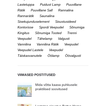
Lastetuppa
Puidust Lamp
Puuvillane
Rätik
Puuvillane Sall
Rannalina
Rannarätik
Saunalina
Sisekujunduselement
Sisustusideed
Kontorisse
Spordi Veepudel
Sõnumiga
Kingitus
Sõnumiga Tooted
Trenni
Veepudel
Tähelamp
Valgusti
Vannilina
Vannilina Rätik
Veepudel
Veepudel Lastele
Veepudel
Täiskasvanutele
Öölamp
Öövalgusti
VIIMASED POSTITUSED
Mida võtta kaasa puhkusele:
praktilised soovitused