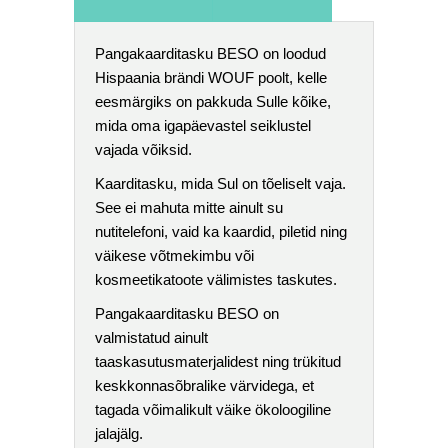
Pangakaarditasku BESO on loodud
Hispaania brändi WOUF poolt, kelle
eesmärgiks on pakkuda Sulle kõike,
mida oma igapäevastel seiklustel
vajada võiksid.
Kaarditasku, mida Sul on tõeliselt vaja.
See ei mahuta mitte ainult su
nutitelefoni, vaid ka kaardid, piletid ning
väikese võtmekimbu või
kosmeetikatoote välimistes taskutes.
Pangakaarditasku BESO on
valmistatud ainult
taaskasutusmaterjalidest ning trükitud
keskkonnasõbralike värvidega, et
tagada võimalikult väike ökoloogiline
jalajälg.