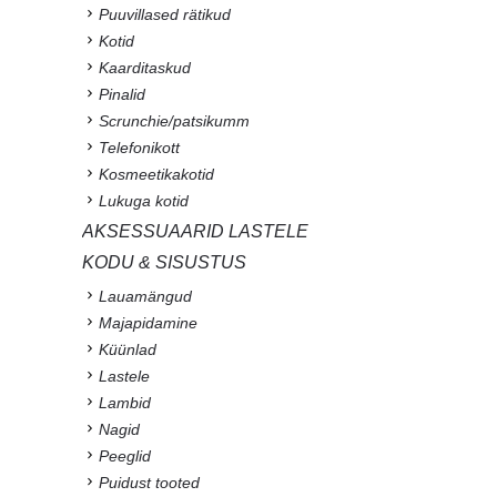
Puuvillased rätikud
Kotid
Kaarditaskud
Pinalid
Scrunchie/patsikumm
Telefonikott
Kosmeetikakotid
Lukuga kotid
AKSESSUAARID LASTELE
KODU & SISUSTUS
Lauamängud
Majapidamine
Küünlad
Lastele
Lambid
Nagid
Peeglid
Puidust tooted