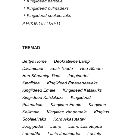
Kingiideed naistele
Kingiideed pulmadeks
Kingiideed soolaleivaks
ÄRIKINGITUSED
TEEMAD
Bettys Home
Deokratiivne Lamp
Diivanipadi
Eesti Toode
Hea Sõnum
Hea Sõnumiga Padi
Joogipudel
Kingiidee
Kingiideed Emadepäevaks
Kingiideed Emale
Kingiideed Katsikuks
Kingiideed Katskikuks
Kingiideed
Pulmadeks
Kingiidee Emale
Kingiidee
Kallimale
Kingiidee Vanaemale
Kingitus
Soolaleivaks
Korduvkasutatav
Joogipudel
Lamp
Lamp Lastetuppa
Lamptäht
Laste Joogipudel
Lastele