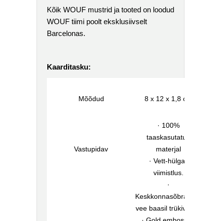
Kõik WOUF mustrid ja tooted on loodud
WOUF tiimi poolt eksklusiivselt
Barcelonas.
Kaarditasku:
Mõõdud
8 x 12 x 1,8 cm
· 100%
taaskasutatud
Vastupidav
materjal
· Vett-hülgav
viimistlus.
·
Keskkonnasõbralikud
vee baasil trükivärvid
· Gold embossed