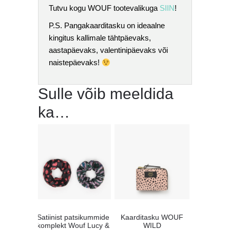
Tutvu kogu WOUF tootevalikuga
SIIN
!
P.S. Pangakaarditasku on ideaalne
kingitus kallimale tähtpäevaks,
aastapäevaks, valentinipäevaks või
naistepäevaks!
Sulle võib meeldida
ka…
Satiinist patsikummide
Kaarditasku WOUF
komplekt Wouf Lucy &
WILD