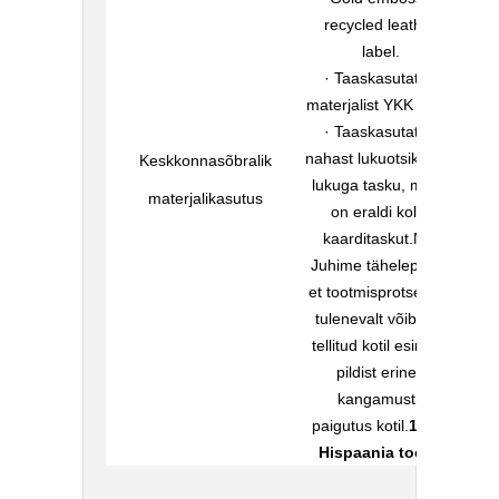
recycled leather
label.
· Taaskasutatud
materjalist YKK lukud
· Taaskasutatud
nahast lukuotsik- Üks
Keskkonnasõbralik
lukuga tasku, milles
materjalikasutus
on eraldi kolm
kaarditaskut.NB!
Juhime tähelepanu,
et tootmisprotsessist
tulenevalt võib teie
tellitud kotil esineda
pildist erinev
kangamustri
paigutus kotil.
100%
Hispaania toode