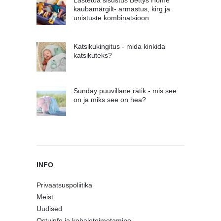
Lastetoa sisustus Bettys Home
kaubamärgilt- armastus, kirg ja
unistuste kombinatsioon
Katsikukingitus - mida kinkida
katsikuteks?
Sunday puuvillane rätik - mis see
on ja miks see on hea?
INFO
Privaatsuspoliitika
Meist
Uudised
Ostuinfo ja kohaletoimetamine