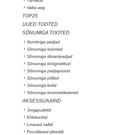
Tarvikud
Vaba aeg
TOP25
UUED TOOTED
SÕNUMIGA TOOTED
Numbriga padjad
Sõnumiga küünlad
Sõnumiga diivanipadjad
Sõnumiga köögirätikud
Sõnumiga padjapüürid
Sõnumiga põlled
Sõnumiga kotid
Sõnumiga kosmeetikakotid
AKSESSUAARID
Joogipudelid
Ehtekarbid
Linased sallid
Puuvillased pleedid