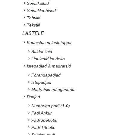
Seinakellad
Seinakleebised
Tahvlid
Tekstiil
LASTELE
Kaunistused lastetuppa
Baldahiinid
Lipuketid jm deko
Istepadjad & madratsid
Põrandapadjad
Istepadjad
Madratsid mängunurka
Padjad
Numbriga padi (1-0)
Padi Ankur
Padi Jõehobu
Padi Täheke
Satsiga padi