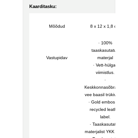
Kaarditasku:
Mõõdud
8 x 12 x 1,8 cm
· 100%
taaskasutatud
Vastupidav
materjal
· Vett-hülgav
viimistlus.
·
Keskkonnasõbralikud
vee baasil trükivärvid
· Gold embossed
recycled leather
label.
· Taaskasutatud
materjalist YKK lukud