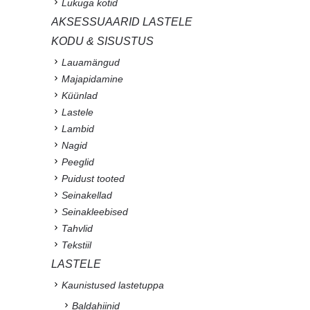
Lukuga kotid
AKSESSUAARID LASTELE
KODU & SISUSTUS
Lauamängud
Majapidamine
Küünlad
Lastele
Lambid
Nagid
Peeglid
Puidust tooted
Seinakellad
Seinakleebised
Tahvlid
Tekstiil
LASTELE
Kaunistused lastetuppa
Baldahiinid