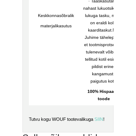
· Taaskasutatud
nahast lukuotsik- Üks
Keskkonnasõbralik
lukuga tasku, milles
on eraldi kolm
materjalikasutus
kaarditaskut.NB!
Juhime tähelepanu,
et tootmisprotsessist
tulenevalt võib teie
tellitud kotil esineda
pildist erinev
kangamustri
paigutus kotil.
100% Hispaania
toode
Tutvu kogu WOUF tootevalikuga
SIIN
!