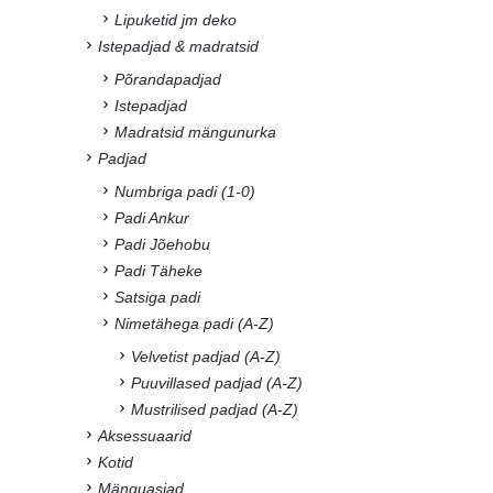
Lipuketid jm deko
Istepadjad & madratsid
Põrandapadjad
Istepadjad
Madratsid mängunurka
Padjad
Numbriga padi (1-0)
Padi Ankur
Padi Jõehobu
Padi Täheke
Satsiga padi
Nimetähega padi (A-Z)
Velvetist padjad (A-Z)
Puuvillased padjad (A-Z)
Mustrilised padjad (A-Z)
Aksessuaarid
Kotid
Mänguasjad