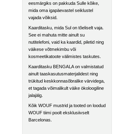
eesmärgiks on pakkuda Sulle kõike,
mida oma igapäevastel seiklustel
vajada võiksid.
Kaarditasku, mida Sul on tõeliselt vaja.
See ei mahuta mitte ainult su
nutitelefoni, vaid ka kaardid, piletid ning
väikese võtmekimbu või
kosmeetikatoote välimistes taskutes.
Kaarditasku BENGALA on valmistatud
ainult taaskasutusmaterjalidest ning
trükitud keskkonnasõbralike värvidega,
et tagada võimalikult väike ökoloogiline
jalajälg.
Kõik WOUF mustrid ja tooted on loodud
WOUF tiimi poolt eksklusiivselt
Barcelonas.