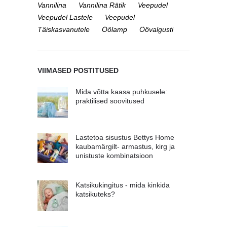
Vannilina
Vannilina Rätik
Veepudel
Veepudel Lastele
Veepudel
Täiskasvanutele
Öölamp
Öövalgusti
VIIMASED POSTITUSED
Mida võtta kaasa puhkusele:
praktilised soovitused
Lastetoa sisustus Bettys Home
kaubamärgilt- armastus, kirg ja
unistuste kombinatsioon
Katsikukingitus - mida kinkida
katsikuteks?