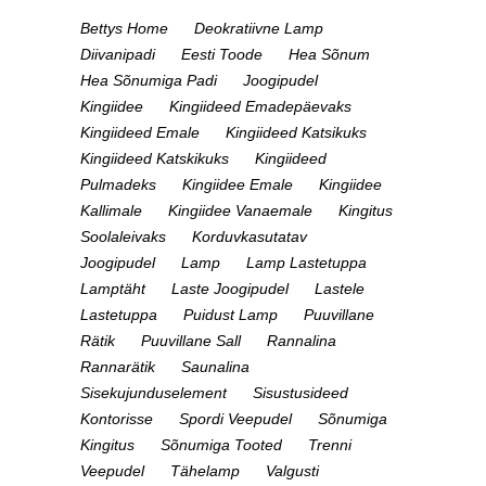
Bettys Home
Deokratiivne Lamp
Diivanipadi
Eesti Toode
Hea Sõnum
Hea Sõnumiga Padi
Joogipudel
Kingiidee
Kingiideed Emadepäevaks
Kingiideed Emale
Kingiideed Katsikuks
Kingiideed Katskikuks
Kingiideed
Pulmadeks
Kingiidee Emale
Kingiidee
Kallimale
Kingiidee Vanaemale
Kingitus
Soolaleivaks
Korduvkasutatav
Joogipudel
Lamp
Lamp Lastetuppa
Lamptäht
Laste Joogipudel
Lastele
Lastetuppa
Puidust Lamp
Puuvillane
Rätik
Puuvillane Sall
Rannalina
Rannarätik
Saunalina
Sisekujunduselement
Sisustusideed
Kontorisse
Spordi Veepudel
Sõnumiga
Kingitus
Sõnumiga Tooted
Trenni
Veepudel
Tähelamp
Valgusti