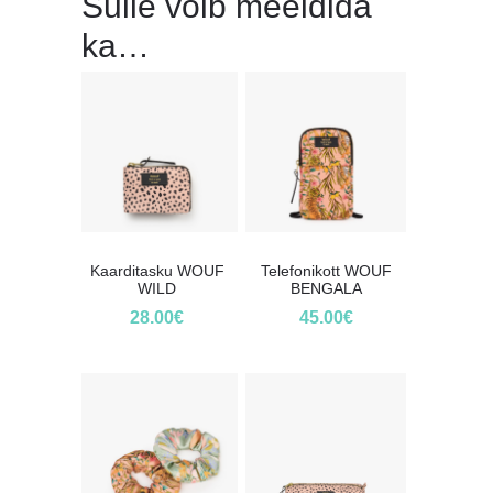
Sulle võib meeldida
ka…
Kaarditasku WOUF
Telefonikott WOUF
WILD
BENGALA
28.00
€
45.00
€