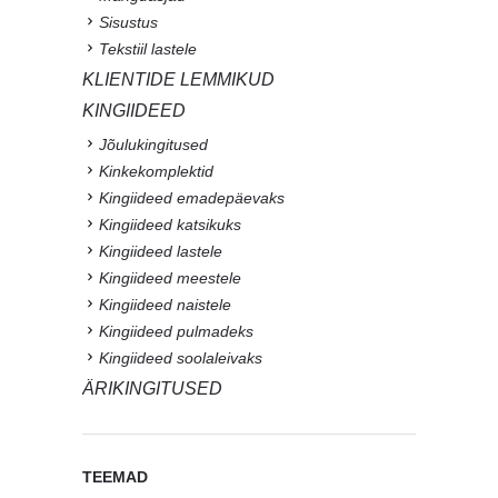
Sisustus
Tekstiil lastele
KLIENTIDE LEMMIKUD
KINGIIDEED
Jõulukingitused
Kinkekomplektid
Kingiideed emadepäevaks
Kingiideed katsikuks
Kingiideed lastele
Kingiideed meestele
Kingiideed naistele
Kingiideed pulmadeks
Kingiideed soolaleivaks
ÄRIKINGITUSED
TEEMAD