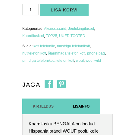
Kaarditasku
LISA KORVI
WOUF
BENGALA
kogus
Kategooriad:
Aksessuaarid
,
Jõulukingitused
,
Kaarditaskud
,
TOP25
,
UUED TOOTED
Sildid:
kott telefonile
,
mustriga telefonikott
,
nutitelefonikott
,
õlarihmaga telefonikott
,
phone bag
,
prindiga telefonikott
,
telefonikott
,
wouf
,
wouf wild
JAGA
KIRJELDUS
LISAINFO
Kaarditasku BENGALA on loodud
Hispaania brändi WOUF poolt, kelle