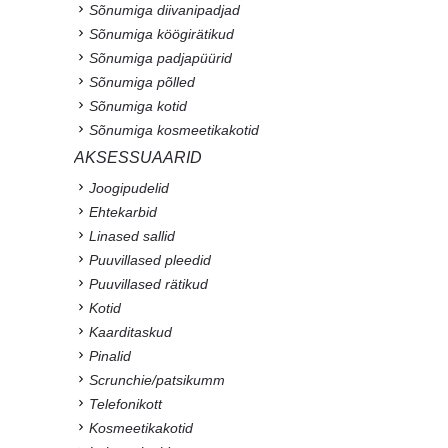
Sõnumiga diivanipadjad
Sõnumiga köögirätikud
Sõnumiga padjapüürid
Sõnumiga põlled
Sõnumiga kotid
Sõnumiga kosmeetikakotid
AKSESSUAARID
Joogipudelid
Ehtekarbid
Linased sallid
Puuvillased pleedid
Puuvillased rätikud
Kotid
Kaarditaskud
Pinalid
Scrunchie/patsikumm
Telefonikott
Kosmeetikakotid