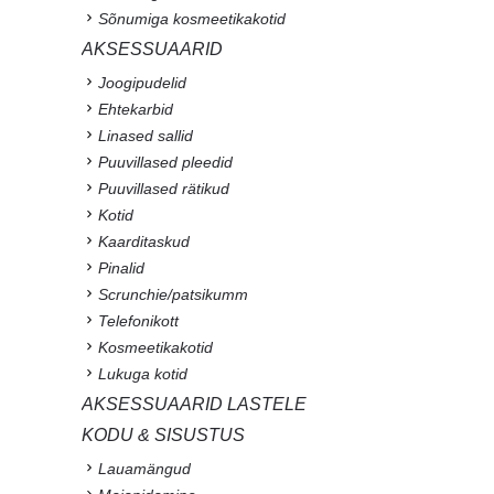
Sõnumiga kosmeetikakotid
AKSESSUAARID
Joogipudelid
Ehtekarbid
Linased sallid
Puuvillased pleedid
Puuvillased rätikud
Kotid
Kaarditaskud
Pinalid
Scrunchie/patsikumm
Telefonikott
Kosmeetikakotid
Lukuga kotid
AKSESSUAARID LASTELE
KODU & SISUSTUS
Lauamängud