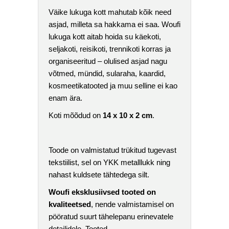
Väike lukuga kott mahutab kõik need
asjad, milleta sa hakkama ei saa. Woufi
lukuga kott aitab hoida su käekoti,
seljakoti, reisikoti, trennikoti korras ja
organiseeritud – olulised asjad nagu
võtmed, mündid, sularaha, kaardid,
kosmeetikatooted ja muu selline ei kao
enam ära.
Koti mõõdud on
14 x 10 x 2 cm
.
Toode on valmistatud trükitud tugevast
tekstiilist, sel on YKK metalllukk ning
nahast kuldsete tähtedega silt.
Woufi eksklusiivsed tooted on
kvaliteetsed
, nende valmistamisel on
pööratud suurt tähelepanu erinevatele
detailidele. Tooted