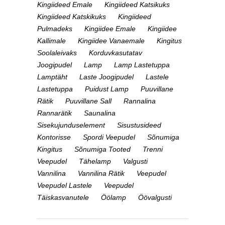
Kingiideed Emale
Kingiideed Katsikuks
Kingiideed Katskikuks
Kingiideed
Pulmadeks
Kingiidee Emale
Kingiidee
Kallimale
Kingiidee Vanaemale
Kingitus
Soolaleivaks
Korduvkasutatav
Joogipudel
Lamp
Lamp Lastetuppa
Lamptäht
Laste Joogipudel
Lastele
Lastetuppa
Puidust Lamp
Puuvillane
Rätik
Puuvillane Sall
Rannalina
Rannarätik
Saunalina
Sisekujunduselement
Sisustusideed
Kontorisse
Spordi Veepudel
Sõnumiga
Kingitus
Sõnumiga Tooted
Trenni
Veepudel
Tähelamp
Valgusti
Vannilina
Vannilina Rätik
Veepudel
Veepudel Lastele
Veepudel
Täiskasvanutele
Öölamp
Öövalgusti