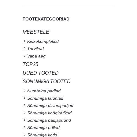
TOOTEKATEGOORIAD
MEESTELE
Kinkekomplektid
Tarvikud
Vaba aeg
TOP25
UUED TOOTED
SÕNUMIGA TOOTED
Numbriga padjad
Sõnumiga küünlad
Sõnumiga diivanipadjad
Sõnumiga köögirätikud
Sõnumiga padjapüürid
Sõnumiga põlled
Sõnumiga kotid