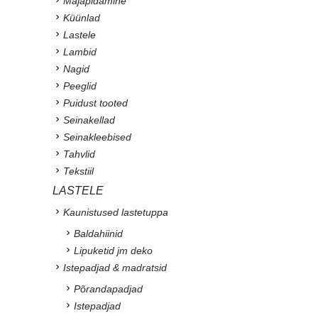
Majapidamine
Küünlad
Lastele
Lambid
Nagid
Peeglid
Puidust tooted
Seinakellad
Seinakleebised
Tahvlid
Tekstiil
LASTELE
Kaunistused lastetuppa
Baldahiinid
Lipuketid jm deko
Istepadjad & madratsid
Põrandapadjad
Istepadjad