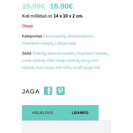
19.90
€
15.90
€
Koti mõõdud on
14 x 10 x 2 cm
.
Otsas
Kategooriad:
Aksessuaarid
,
Jõulukingitused
,
Kingiideed naistele
,
Lukuga kotid
Sildid:
Butterfly
,
käekotid naistele
,
kingiideed naistele
,
naiste käekott
,
väike lukuga käekott
,
wouf
,
wouf
käekott
,
wouf lukuga kott väike
,
wouff lukuga kott
JAGA
KIRJELDUS
LISAINFO