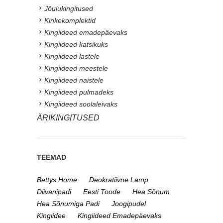
Jõulukingitused
Kinkekomplektid
Kingiideed emadepäevaks
Kingiideed katsikuks
Kingiideed lastele
Kingiideed meestele
Kingiideed naistele
Kingiideed pulmadeks
Kingiideed soolaleivaks
ÄRIKINGITUSED
TEEMAD
Bettys Home
Deokratiivne Lamp
Diivanipadi
Eesti Toode
Hea Sõnum
Hea Sõnumiga Padi
Joogipudel
Kingiidee
Kingiideed Emadepäevaks