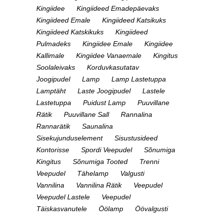
Kingiidee
Kingiideed Emadepäevaks
Kingiideed Emale
Kingiideed Katsikuks
Kingiideed Katskikuks
Kingiideed
Pulmadeks
Kingiidee Emale
Kingiidee
Kallimale
Kingiidee Vanaemale
Kingitus
Soolaleivaks
Korduvkasutatav
Joogipudel
Lamp
Lamp Lastetuppa
Lamptäht
Laste Joogipudel
Lastele
Lastetuppa
Puidust Lamp
Puuvillane
Rätik
Puuvillane Sall
Rannalina
Rannarätik
Saunalina
Sisekujunduselement
Sisustusideed
Kontorisse
Spordi Veepudel
Sõnumiga
Kingitus
Sõnumiga Tooted
Trenni
Veepudel
Tähelamp
Valgusti
Vannilina
Vannilina Rätik
Veepudel
Veepudel Lastele
Veepudel
Täiskasvanutele
Öölamp
Öövalgusti