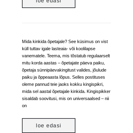
loe edasi
Mida kinkida õpetajale? See küsimus on vist
küll tuttav igale lasteaia- või koolilapse
vanematele. Teema, mis tõstatub regulaarselt
mitu korda aastas – õpetajate päeva paiku,
õpetaja sünnipäevakingitust valides, jõulude
paiku ja õppeaasta lõpus. Selles postituses
oleme pannud teie jaoks kokku kingispikri,
mida sel aastal õpetajale kinkida. Kingispikker
sisaldab soovitusi, mis on universaalsed – nii
on
loe edasi