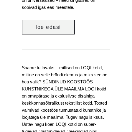
on universaalsed – need kingitused on
sobivad igas eas meestele.
loe edasi
Saame tuttavaks – millised on LOQI kotid,
milline on selle brändi olemus ja miks see on
hea valik? SÜNDINUD KOOSTÖÖS
KUNSTNIKEGA ÜLE MAAILMA LOQI kotid
on omapärase ja ekslusiivse disainiga
keskkonnasõbralikust tekstiilist kotid. Tooted
valmivad koostöös tunnustatud kunstnike ja
loojatega üle maailma. Tugev nagu isiksus.
Ustav nagu koer. LOQI kotid on super-
tugevad, vastupidavad, veekindlad ning