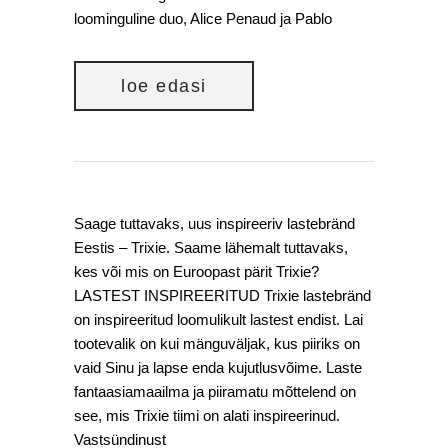
loominguline duo, Alice Penaud ja Pablo
loe edasi
Saage tuttavaks, uus inspireeriv lastebränd
Eestis – Trixie. Saame lähemalt tuttavaks,
kes või mis on Euroopast pärit Trixie?
LASTEST INSPIREERITUD Trixie lastebränd
on inspireeritud loomulikult lastest endist. Lai
tootevalik on kui mänguväljak, kus piiriks on
vaid Sinu ja lapse enda kujutlusvõime. Laste
fantaasiamaailma ja piiramatu mõttelend on
see, mis Trixie tiimi on alati inspireerinud.
Vastsündinust