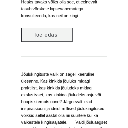
Heaks tavaks võiks olla see, et eelnevalt
tasub värskete lapsevanematega
konsulteerida, kas neil on kingi
loe edasi
Jõulukingituste valik on sageli keeruline
ülesanne. Kas kinkida jõuluks midagi
praktilist, kas kinkida jõuludeks midagi
ekslusiivset, kas kinkida jõuludeks asju või
hoopiski emotsioone? Järgnevalt leiad
inspiratsiooni ja ideid, millised jõulukingitused
võiksid sellel aastal olla nii suurtele kui ka
väikestele kingisaajatele. Väldi jõuluaegset