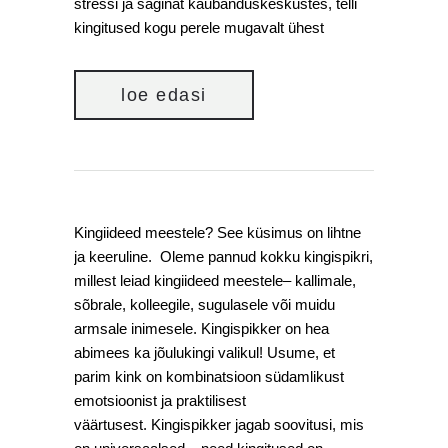
stressi ja saginat kaubanduskeskustes, telli
kingitused kogu perele mugavalt ühest
loe edasi
Kingiideed meestele? See küsimus on lihtne
ja keeruline. Oleme pannud kokku kingispikri,
millest leiad kingiideed meestele– kallimale,
sõbrale, kolleegile, sugulasele või muidu
armsale inimesele. Kingispikker on hea
abimees ka jõulukingi valikul! Usume, et
parim kink on kombinatsioon südamlikust
emotsioonist ja praktilisest
väärtusest. Kingispikker jagab soovitusi, mis