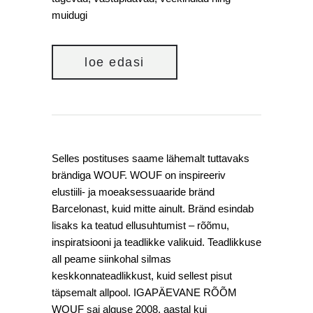
muidugi
loe edasi
Selles postituses saame lähemalt tuttavaks
brändiga WOUF. WOUF on inspireeriv
elustiili- ja moeaksessuaaride bränd
Barcelonast, kuid mitte ainult. Bränd esindab
lisaks ka teatud ellusuhtumist – rõõmu,
inspiratsiooni ja teadlikke valikuid. Teadlikkuse
all peame siinkohal silmas
keskkonnateadlikkust, kuid sellest pisut
täpsemalt allpool. IGAPÄEVANE RÕÕM
WOUF sai alguse 2008. aastal kui