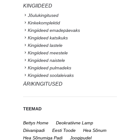
KINGIIDEED
Jõulukingitused
Kinkekomplektid
Kingiideed emadepäevaks
Kingiideed katsikuks
Kingiideed lastele
Kingiideed meestele
Kingiideed naistele
Kingiideed pulmadeks
Kingiideed soolaleivaks
ÄRIKINGITUSED
TEEMAD
Bettys Home
Deokratiivne Lamp
Diivanipadi
Eesti Toode
Hea Sõnum
Hea Sõnumiga Padi
Joogipudel