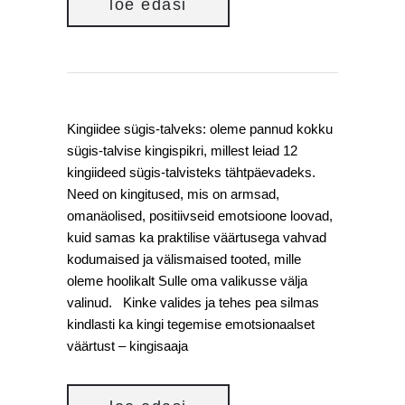
loe edasi
Kingiidee sügis-talveks: oleme pannud kokku
sügis-talvise kingispikri, millest leiad 12
kingiideed sügis-talvisteks tähtpäevadeks.
Need on kingitused, mis on armsad,
omanäolised, positiivseid emotsioone loovad,
kuid samas ka praktilise väärtusega vahvad
kodumaised ja välismaised tooted, mille
oleme hoolikalt Sulle oma valikusse välja
valinud. Kinke valides ja tehes pea silmas
kindlasti ka kingi tegemise emotsionaalset
väärtust – kingisaaja