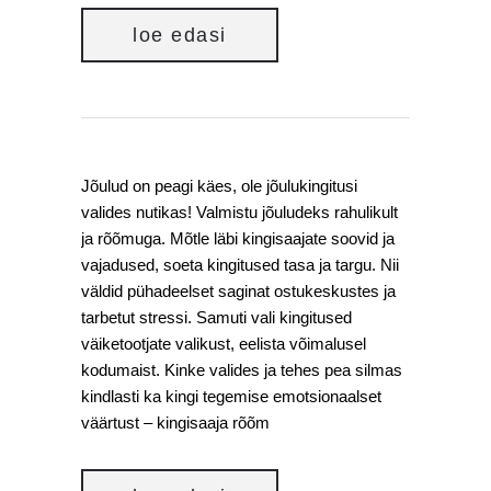
loe edasi
Jõulud on peagi käes, ole jõulukingitusi
valides nutikas! Valmistu jõuludeks rahulikult
ja rõõmuga. Mõtle läbi kingisaajate soovid ja
vajadused, soeta kingitused tasa ja targu. Nii
väldid pühadeelset saginat ostukeskustes ja
tarbetut stressi. Samuti vali kingitused
väiketootjate valikust, eelista võimalusel
kodumaist. Kinke valides ja tehes pea silmas
kindlasti ka kingi tegemise emotsionaalset
väärtust – kingisaaja rõõm