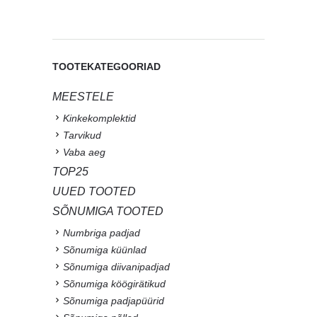
TOOTEKATEGOORIAD
MEESTELE
Kinkekomplektid
Tarvikud
Vaba aeg
TOP25
UUED TOOTED
SÕNUMIGA TOOTED
Numbriga padjad
Sõnumiga küünlad
Sõnumiga diivanipadjad
Sõnumiga köögirätikud
Sõnumiga padjapüürid