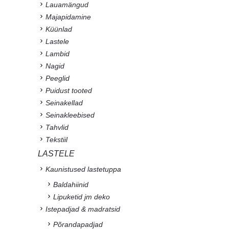
Lauamängud
Majapidamine
Küünlad
Lastele
Lambid
Nagid
Peeglid
Puidust tooted
Seinakellad
Seinakleebised
Tahvlid
Tekstiil
LASTELE
Kaunistused lastetuppa
Baldahiinid
Lipuketid jm deko
Istepadjad & madratsid
Põrandapadjad