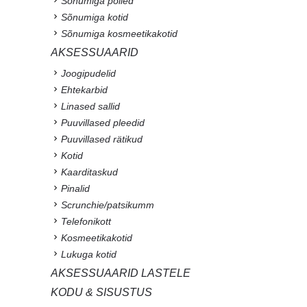
Sõnumiga põlled
Sõnumiga kotid
Sõnumiga kosmeetikakotid
AKSESSUAARID
Joogipudelid
Ehtekarbid
Linased sallid
Puuvillased pleedid
Puuvillased rätikud
Kotid
Kaarditaskud
Pinalid
Scrunchie/patsikumm
Telefonikott
Kosmeetikakotid
Lukuga kotid
AKSESSUAARID LASTELE
KODU & SISUSTUS