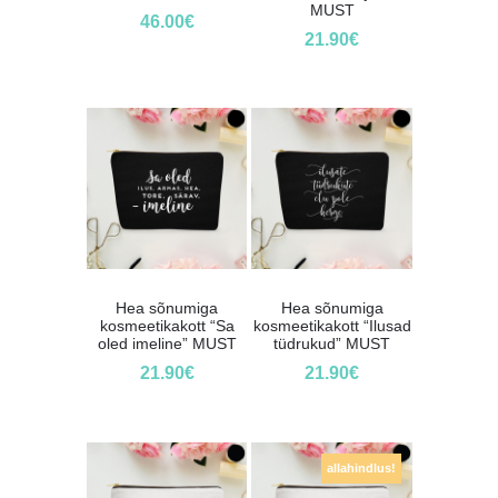
MUST
46.00
€
21.90
€
Hea sõnumiga
Hea sõnumiga
kosmeetikakott “Sa
kosmeetikakott “Ilusad
oled imeline” MUST
tüdrukud” MUST
21.90
€
21.90
€
allahindlus!