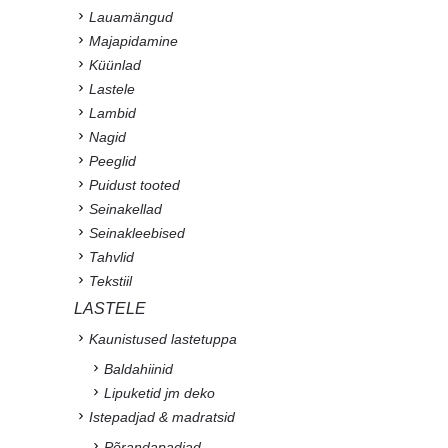
Lauamängud
Majapidamine
Küünlad
Lastele
Lambid
Nagid
Peeglid
Puidust tooted
Seinakellad
Seinakleebised
Tahvlid
Tekstiil
LASTELE
Kaunistused lastetuppa
Baldahiinid
Lipuketid jm deko
Istepadjad & madratsid
Põrandapadjad