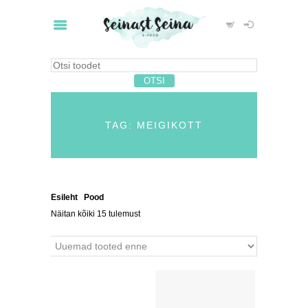
TAG: MEIGIKOTT
Esileht
/
Pood
/ Tooted siltidega “meigikott”
Näitan kõiki 15 tulemust