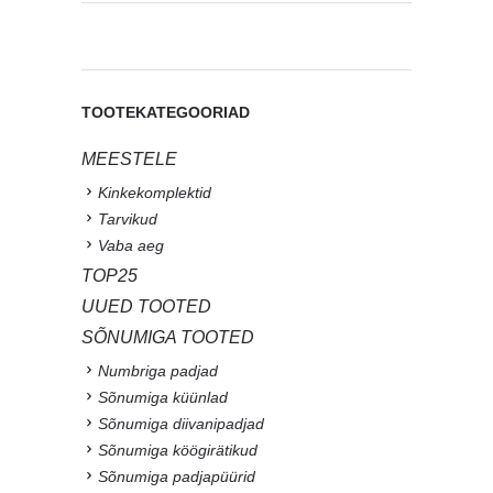
TOOTEKATEGOORIAD
MEESTELE
Kinkekomplektid
Tarvikud
Vaba aeg
TOP25
UUED TOOTED
SÕNUMIGA TOOTED
Numbriga padjad
Sõnumiga küünlad
Sõnumiga diivanipadjad
Sõnumiga köögirätikud
Sõnumiga padjapüürid