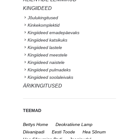
KINGIIDEED
Jõulukingitused
Kinkekomplektid
Kingiideed emadepäevaks
Kingiideed katsikuks
Kingiideed lastele
Kingiideed meestele
Kingiideed naistele
Kingiideed pulmadeks
Kingiideed soolaleivaks
ÄRIKINGITUSED
TEEMAD
Bettys Home
Deokratiivne Lamp
Diivanipadi
Eesti Toode
Hea Sõnum