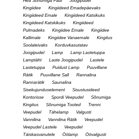
Hea Sõnumiga Padi
Joogipudel
Kingiidee
Kingiideed Emadepäevaks
Kingiideed Emale
Kingiideed Katsikuks
Kingiideed Katskikuks
Kingiideed
Pulmadeks
Kingiidee Emale
Kingiidee
Kallimale
Kingiidee Vanaemale
Kingitus
Soolaleivaks
Korduvkasutatav
Joogipudel
Lamp
Lamp Lastetuppa
Lamptäht
Laste Joogipudel
Lastele
Lastetuppa
Puidust Lamp
Puuvillane
Rätik
Puuvillane Sall
Rannalina
Rannarätik
Saunalina
Sisekujunduselement
Sisustusideed
Kontorisse
Spordi Veepudel
Sõnumiga
Kingitus
Sõnumiga Tooted
Trenni
Veepudel
Tähelamp
Valgusti
Vannilina
Vannilina Rätik
Veepudel
Veepudel Lastele
Veepudel
Täiskasvanutele
Öölamp
Öövalgusti