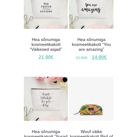
Hea sõnumiga
Hea sõnumiga
kosmeetikakott
kosmeetikakott “You
“Väikesed asjad”
are amazing”
21.90
€
14.90
€
21.90
€
Hea sõnumiga
Wouf väike
kosmeetikakott “Ilusad
kosmeetikakott Bird of