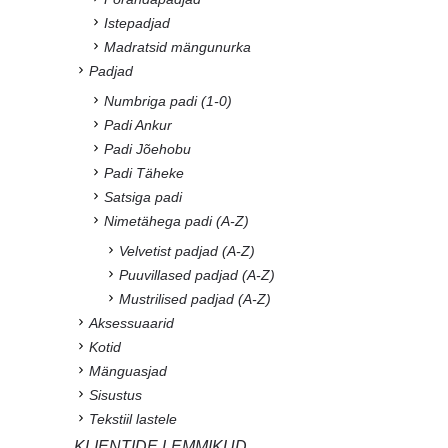
Istepadjad
Madratsid mängunurka
Padjad
Numbriga padi (1-0)
Padi Ankur
Padi Jõehobu
Padi Täheke
Satsiga padi
Nimetähega padi (A-Z)
Velvetist padjad (A-Z)
Puuvillased padjad (A-Z)
Mustrilised padjad (A-Z)
Aksessuaarid
Kotid
Mänguasjad
Sisustus
Tekstiil lastele
KLIENTIDE LEMMIKUD