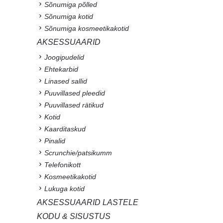
Sõnumiga põlled
Sõnumiga kotid
Sõnumiga kosmeetikakotid
AKSESSUAARID
Joogipudelid
Ehtekarbid
Linased sallid
Puuvillased pleedid
Puuvillased rätikud
Kotid
Kaarditaskud
Pinalid
Scrunchie/patsikumm
Telefonikott
Kosmeetikakotid
Lukuga kotid
AKSESSUAARID LASTELE
KODU & SISUSTUS