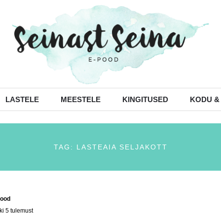
LASTELE
MEESTELE
KINGITUSED
KODU &
TAG: LASTEAIA SELJAKOTT
ood
/ Tooted siltidega “lasteaia seljakott”
ki 5 tulemust