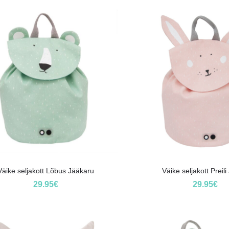
Väike seljakott Lõbus Jääkaru
Väike seljakott Preil
29.95
€
29.95
€