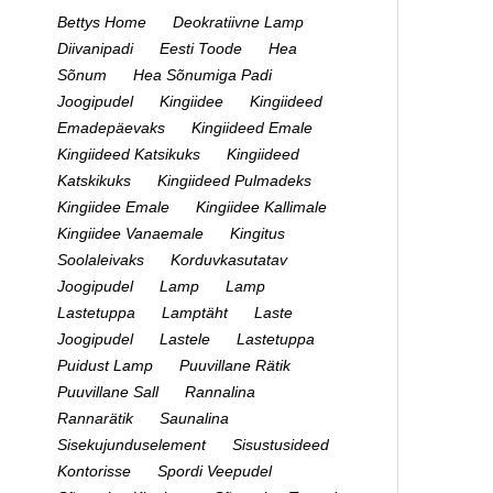
Bettys Home
Deokratiivne Lamp
Diivanipadi
Eesti Toode
Hea
Sõnum
Hea Sõnumiga Padi
Joogipudel
Kingiidee
Kingiideed
Emadepäevaks
Kingiideed Emale
Kingiideed Katsikuks
Kingiideed
Katskikuks
Kingiideed Pulmadeks
Kingiidee Emale
Kingiidee Kallimale
Kingiidee Vanaemale
Kingitus
Soolaleivaks
Korduvkasutatav
Joogipudel
Lamp
Lamp
Lastetuppa
Lamptäht
Laste
Joogipudel
Lastele
Lastetuppa
Puidust Lamp
Puuvillane Rätik
Puuvillane Sall
Rannalina
Rannarätik
Saunalina
Sisekujunduselement
Sisustusideed
Kontorisse
Spordi Veepudel