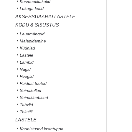
Kosmeetikakotid
Lukuga kotid
AKSESSUAARID LASTELE
KODU & SISUSTUS
Lauamängud
Majapidamine
Küünlad
Lastele
Lambid
Nagid
Peeglid
Puidust tooted
Seinakellad
Seinakleebised
Tahvlid
Tekstiil
LASTELE
Kaunistused lastetuppa