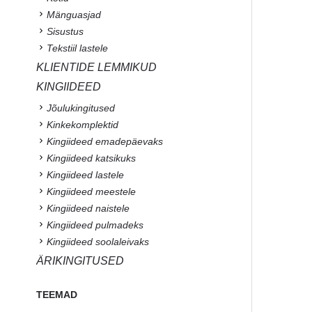
Mänguasjad
Sisustus
Tekstiil lastele
KLIENTIDE LEMMIKUD
KINGIIDEED
Jõulukingitused
Kinkekomplektid
Kingiideed emadepäevaks
Kingiideed katsikuks
Kingiideed lastele
Kingiideed meestele
Kingiideed naistele
Kingiideed pulmadeks
Kingiideed soolaleivaks
ÄRIKINGITUSED
TEEMAD