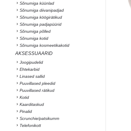
Sõnumiga küünlad
Sõnumiga diivanipadjad
Sõnumiga köögirätikud
Sõnumiga padjapüürid
Sõnumiga põlled
Sõnumiga kotid
Sõnumiga kosmeetikakotid
AKSESSUAARID
Joogipudelid
Ehtekarbid
Linased sallid
Puuvillased pleedid
Puuvillased rätikud
Kotid
Kaarditaskud
Pinalid
Scrunchie/patsikumm
Telefonikott