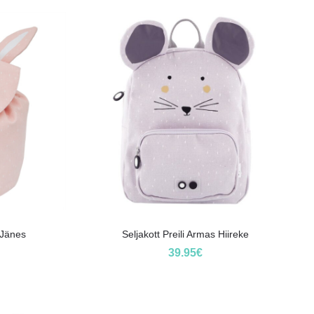
i Jänes
Seljakott Preili Armas Hiireke
39.95
€