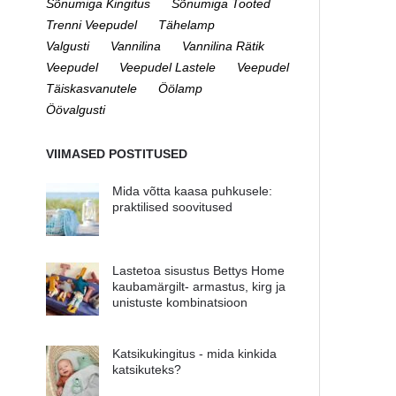
Sõnumiga Kingitus
Sõnumiga Tooted
Trenni Veepudel
Tähelamp
Valgusti
Vannilina
Vannilina Rätik
Veepudel
Veepudel Lastele
Veepudel
Täiskasvanutele
Öölamp
Öövalgusti
VIIMASED POSTITUSED
Mida võtta kaasa puhkusele:
praktilised soovitused
Lastetoa sisustus Bettys Home
kaubamärgilt- armastus, kirg ja
unistuste kombinatsioon
Katsikukingitus - mida kinkida
katsikuteks?