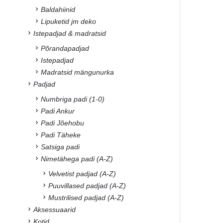
Baldahiinid
Lipuketid jm deko
Istepadjad & madratsid
Põrandapadjad
Istepadjad
Madratsid mängunurka
Padjad
Numbriga padi (1-0)
Padi Ankur
Padi Jõehobu
Padi Täheke
Satsiga padi
Nimetähega padi (A-Z)
Velvetist padjad (A-Z)
Puuvillased padjad (A-Z)
Mustrilised padjad (A-Z)
Aksessuaarid
Kotid