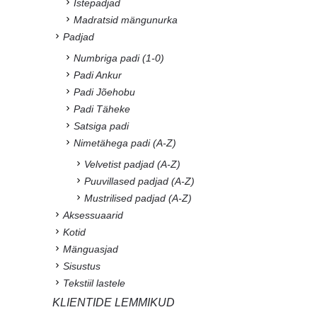
Istepadjad
Madratsid mängunurka
Padjad
Numbriga padi (1-0)
Padi Ankur
Padi Jõehobu
Padi Täheke
Satsiga padi
Nimetähega padi (A-Z)
Velvetist padjad (A-Z)
Puuvillased padjad (A-Z)
Mustrilised padjad (A-Z)
Aksessuaarid
Kotid
Mänguasjad
Sisustus
Tekstiil lastele
KLIENTIDE LEMMIKUD