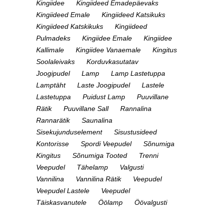
Kingiidee
Kingiideed Emadepäevaks
Kingiideed Emale
Kingiideed Katsikuks
Kingiideed Katskikuks
Kingiideed
Pulmadeks
Kingiidee Emale
Kingiidee
Kallimale
Kingiidee Vanaemale
Kingitus
Soolaleivaks
Korduvkasutatav
Joogipudel
Lamp
Lamp Lastetuppa
Lamptäht
Laste Joogipudel
Lastele
Lastetuppa
Puidust Lamp
Puuvillane
Rätik
Puuvillane Sall
Rannalina
Rannarätik
Saunalina
Sisekujunduselement
Sisustusideed
Kontorisse
Spordi Veepudel
Sõnumiga
Kingitus
Sõnumiga Tooted
Trenni
Veepudel
Tähelamp
Valgusti
Vannilina
Vannilina Rätik
Veepudel
Veepudel Lastele
Veepudel
Täiskasvanutele
Öölamp
Öövalgusti