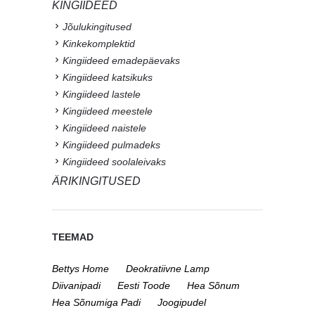
KINGIIDEED
Jõulukingitused
Kinkekomplektid
Kingiideed emadepäevaks
Kingiideed katsikuks
Kingiideed lastele
Kingiideed meestele
Kingiideed naistele
Kingiideed pulmadeks
Kingiideed soolaleivaks
ÄRIKINGITUSED
TEEMAD
Bettys Home
Deokratiivne Lamp
Diivanipadi
Eesti Toode
Hea Sõnum
Hea Sõnumiga Padi
Joogipudel