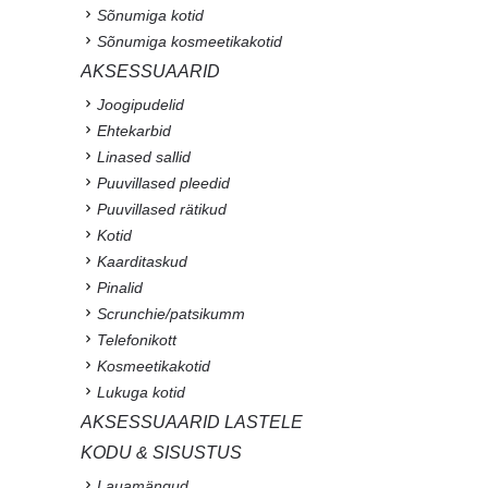
Sõnumiga kotid
Sõnumiga kosmeetikakotid
AKSESSUAARID
Joogipudelid
Ehtekarbid
Linased sallid
Puuvillased pleedid
Puuvillased rätikud
Kotid
Kaarditaskud
Pinalid
Scrunchie/patsikumm
Telefonikott
Kosmeetikakotid
Lukuga kotid
AKSESSUAARID LASTELE
KODU & SISUSTUS
Lauamängud