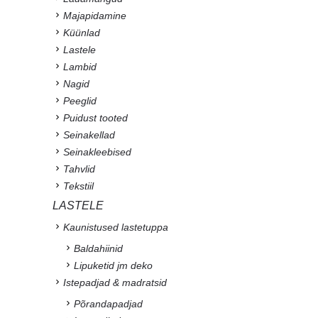
Majapidamine
Küünlad
Lastele
Lambid
Nagid
Peeglid
Puidust tooted
Seinakellad
Seinakleebised
Tahvlid
Tekstiil
LASTELE
Kaunistused lastetuppa
Baldahiinid
Lipuketid jm deko
Istepadjad & madratsid
Põrandapadjad