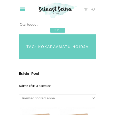
TAG: KOKARAAMATU HOIDJA
Esileht
/
Pood
/ Tooted siltidega “kokaraamatu
hoidja”
Näitan kõiki 3 tulemust