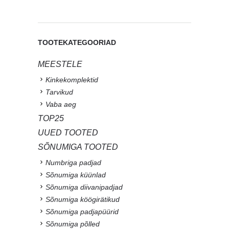
TOOTEKATEGOORIAD
MEESTELE
Kinkekomplektid
Tarvikud
Vaba aeg
TOP25
UUED TOOTED
SÕNUMIGA TOOTED
Numbriga padjad
Sõnumiga küünlad
Sõnumiga diivanipadjad
Sõnumiga köögirätikud
Sõnumiga padjapüürid
Sõnumiga põlled