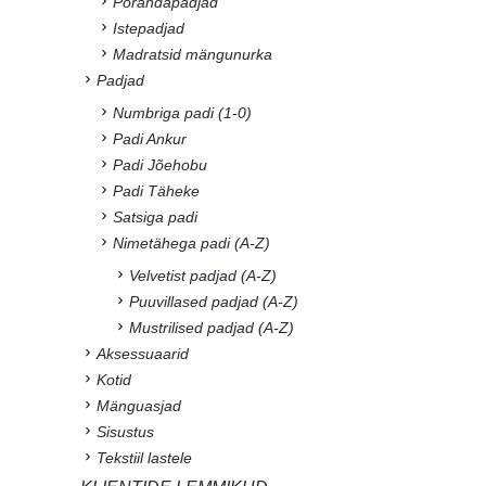
Põrandapadjad
Istepadjad
Madratsid mängunurka
Padjad
Numbriga padi (1-0)
Padi Ankur
Padi Jõehobu
Padi Täheke
Satsiga padi
Nimetähega padi (A-Z)
Velvetist padjad (A-Z)
Puuvillased padjad (A-Z)
Mustrilised padjad (A-Z)
Aksessuaarid
Kotid
Mänguasjad
Sisustus
Tekstiil lastele