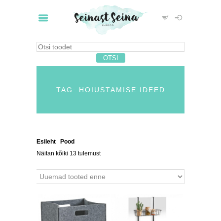
TAG: HOIUSTAMISE IDEED
Esileht
/
Pood
/ Tooted siltidega “hoiustamise ideed”
Näitan kõiki 13 tulemust