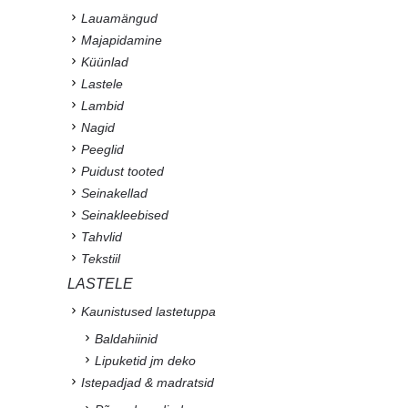
Lauamängud
Majapidamine
Küünlad
Lastele
Lambid
Nagid
Peeglid
Puidust tooted
Seinakellad
Seinakleebised
Tahvlid
Tekstiil
LASTELE
Kaunistused lastetuppa
Baldahiinid
Lipuketid jm deko
Istepadjad & madratsid