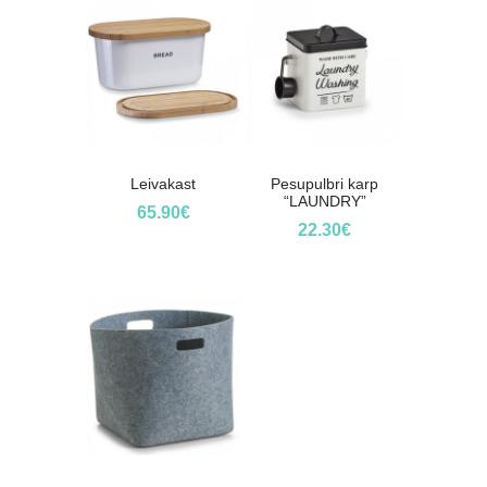
Leivakast
Pesupulbri karp
“LAUNDRY”
65.90
€
22.30
€