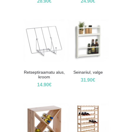
28.90
€
24.90
€
Retseptiraamatu alus,
Seinariiul, valge
kroom
31.90
€
14.90
€