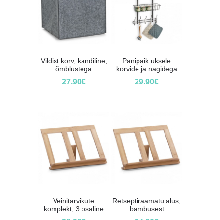
Vildist korv, kandiline,
Panipaik uksele
õmblustega
korvide ja nagidega
27.90
€
29.90
€
Veinitarvikute
Retseptiraamatu alus,
komplekt, 3 osaline
bambusest