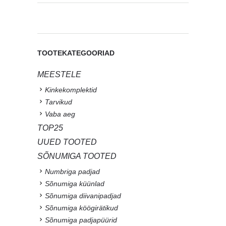
TOOTEKATEGOORIAD
MEESTELE
Kinkekomplektid
Tarvikud
Vaba aeg
TOP25
UUED TOOTED
SÕNUMIGA TOOTED
Numbriga padjad
Sõnumiga küünlad
Sõnumiga diivanipadjad
Sõnumiga köögirätikud
Sõnumiga padjapüürid