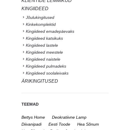
KLIENTIDE LEMMIKUD
KINGIIDEED
Jõulukingitused
Kinkekomplektid
Kingiideed emadepäevaks
Kingiideed katsikuks
Kingiideed lastele
Kingiideed meestele
Kingiideed naistele
Kingiideed pulmadeks
Kingiideed soolaleivaks
ÄRIKINGITUSED
TEEMAD
Bettys Home
Deokratiivne Lamp
Diivanipadi
Eesti Toode
Hea Sõnum