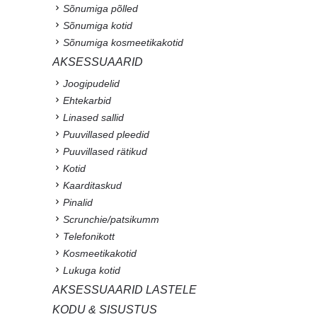
Sõnumiga põlled
Sõnumiga kotid
Sõnumiga kosmeetikakotid
AKSESSUAARID
Joogipudelid
Ehtekarbid
Linased sallid
Puuvillased pleedid
Puuvillased rätikud
Kotid
Kaarditaskud
Pinalid
Scrunchie/patsikumm
Telefonikott
Kosmeetikakotid
Lukuga kotid
AKSESSUAARID LASTELE
KODU & SISUSTUS