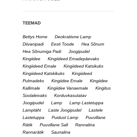
TEEMAD
Bettys Home
Deokratiivne Lamp
Diivanipadi
Eesti Toode
Hea Sõnum
Hea Sõnumiga Padi
Joogipudel
Kingiidee
Kingiideed Emadepäevaks
Kingiideed Emale
Kingiideed Katsikuks
Kingiideed Katskikuks
Kingiideed
Pulmadeks
Kingiidee Emale
Kingiidee
Kallimale
Kingiidee Vanaemale
Kingitus
Soolaleivaks
Korduvkasutatav
Joogipudel
Lamp
Lamp Lastetuppa
Lamptäht
Laste Joogipudel
Lastele
Lastetuppa
Puidust Lamp
Puuvillane
Rätik
Puuvillane Sall
Rannalina
Rannarätik
Saunalina