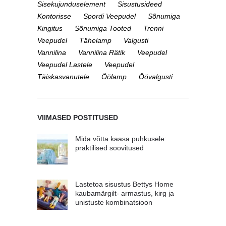
Sisekujunduselement
Sisustusideed
Kontorisse
Spordi Veepudel
Sõnumiga
Kingitus
Sõnumiga Tooted
Trenni
Veepudel
Tähelamp
Valgusti
Vannilina
Vannilina Rätik
Veepudel
Veepudel Lastele
Veepudel
Täiskasvanutele
Öölamp
Öövalgusti
VIIMASED POSTITUSED
Mida võtta kaasa puhkusele:
praktilised soovitused
Lastetoa sisustus Bettys Home
kaubamärgilt- armastus, kirg ja
unistuste kombinatsioon