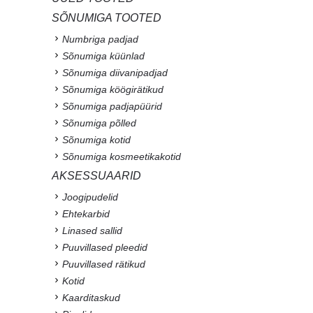
SÕNUMIGA TOOTED
Numbriga padjad
Sõnumiga küünlad
Sõnumiga diivanipadjad
Sõnumiga köögirätikud
Sõnumiga padjapüürid
Sõnumiga põlled
Sõnumiga kotid
Sõnumiga kosmeetikakotid
AKSESSUAARID
Joogipudelid
Ehtekarbid
Linased sallid
Puuvillased pleedid
Puuvillased rätikud
Kotid
Kaarditaskud