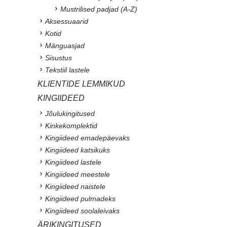
Mustrilised padjad (A-Z)
Aksessuaarid
Kotid
Mänguasjad
Sisustus
Tekstiil lastele
KLIENTIDE LEMMIKUD
KINGIIDEED
Jõulukingitused
Kinkekomplektid
Kingiideed emadepäevaks
Kingiideed katsikuks
Kingiideed lastele
Kingiideed meestele
Kingiideed naistele
Kingiideed pulmadeks
Kingiideed soolaleivaks
ÄRIKINGITUSED