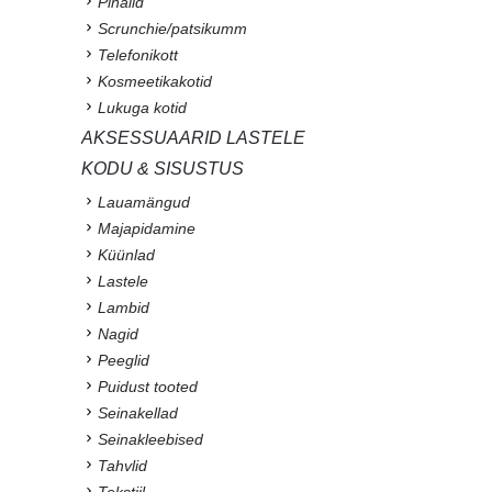
Pinalid
Scrunchie/patsikumm
Telefonikott
Kosmeetikakotid
Lukuga kotid
AKSESSUAARID LASTELE
KODU & SISUSTUS
Lauamängud
Majapidamine
Küünlad
Lastele
Lambid
Nagid
Peeglid
Puidust tooted
Seinakellad
Seinakleebised
Tahvlid
Tekstiil