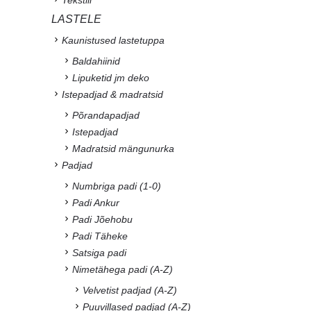
LASTELE
Kaunistused lastetuppa
Baldahiinid
Lipuketid jm deko
Istepadjad & madratsid
Põrandapadjad
Istepadjad
Madratsid mängunurka
Padjad
Numbriga padi (1-0)
Padi Ankur
Padi Jõehobu
Padi Täheke
Satsiga padi
Nimetähega padi (A-Z)
Velvetist padjad (A-Z)
Puuvillased padjad (A-Z)