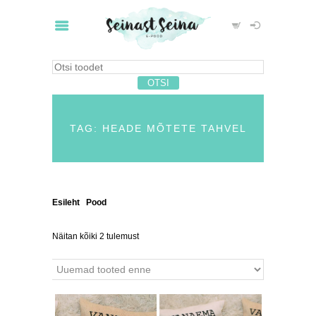
TAG: HEADE MÕTETE TAHVEL
Esileht
/
Pood
/ Tooted siltidega “heade mõtete
tahvel”
Näitan kõiki 2 tulemust