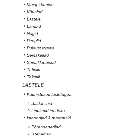
Majapidamine
Küünlad
Lastele
Lambid
Nagid
Peeglid
Puidust tooted
Seinakellad
Seinakleebised
Tahvlid
Tekstiil
LASTELE
Kaunistused lastetuppa
Baldahiinid
Lipuketid jm deko
Istepadjad & madratsid
Põrandapadjad
Istepadjad