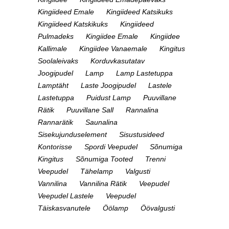
Kingiideed Emale
Kingiideed Katsikuks
Kingiideed Katskikuks
Kingiideed
Pulmadeks
Kingiidee Emale
Kingiidee
Kallimale
Kingiidee Vanaemale
Kingitus
Soolaleivaks
Korduvkasutatav
Joogipudel
Lamp
Lamp Lastetuppa
Lamptäht
Laste Joogipudel
Lastele
Lastetuppa
Puidust Lamp
Puuvillane
Rätik
Puuvillane Sall
Rannalina
Rannarätik
Saunalina
Sisekujunduselement
Sisustusideed
Kontorisse
Spordi Veepudel
Sõnumiga
Kingitus
Sõnumiga Tooted
Trenni
Veepudel
Tähelamp
Valgusti
Vannilina
Vannilina Rätik
Veepudel
Veepudel Lastele
Veepudel
Täiskasvanutele
Öölamp
Öövalgusti