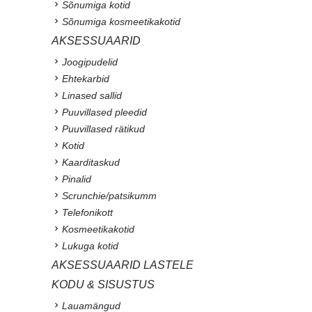
Sõnumiga kotid
Sõnumiga kosmeetikakotid
AKSESSUAARID
Joogipudelid
Ehtekarbid
Linased sallid
Puuvillased pleedid
Puuvillased rätikud
Kotid
Kaarditaskud
Pinalid
Scrunchie/patsikumm
Telefonikott
Kosmeetikakotid
Lukuga kotid
AKSESSUAARID LASTELE
KODU & SISUSTUS
Lauamängud