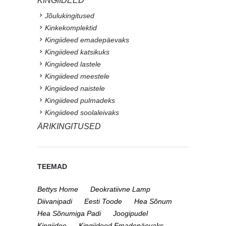
KINGIIDEED
Jõulukingitused
Kinkekomplektid
Kingiideed emadepäevaks
Kingiideed katsikuks
Kingiideed lastele
Kingiideed meestele
Kingiideed naistele
Kingiideed pulmadeks
Kingiideed soolaleivaks
ÄRIKINGITUSED
TEEMAD
Bettys Home
Deokratiivne Lamp
Diivanipadi
Eesti Toode
Hea Sõnum
Hea Sõnumiga Padi
Joogipudel
Kingiidee
Kingiideed Emadepäevaks