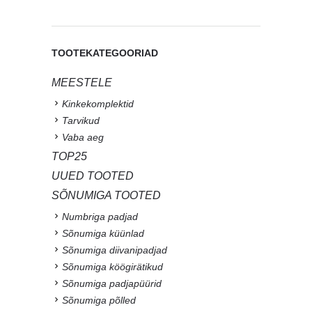
TOOTEKATEGOORIAD
MEESTELE
Kinkekomplektid
Tarvikud
Vaba aeg
TOP25
UUED TOOTED
SÕNUMIGA TOOTED
Numbriga padjad
Sõnumiga küünlad
Sõnumiga diivanipadjad
Sõnumiga köögirätikud
Sõnumiga padjapüürid
Sõnumiga põlled