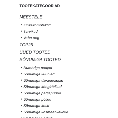
TOOTEKATEGOORIAD
MEESTELE
Kinkekomplektid
Tarvikud
Vaba aeg
TOP25
UUED TOOTED
SÕNUMIGA TOOTED
Numbriga padjad
Sõnumiga küünlad
Sõnumiga diivanipadjad
Sõnumiga köögirätikud
Sõnumiga padjapüürid
Sõnumiga põlled
Sõnumiga kotid
Sõnumiga kosmeetikakotid