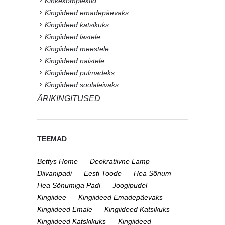
Kinkekomplektid
Kingiideed emadepäevaks
Kingiideed katsikuks
Kingiideed lastele
Kingiideed meestele
Kingiideed naistele
Kingiideed pulmadeks
Kingiideed soolaleivaks
ÄRIKINGITUSED
TEEMAD
Bettys Home
Deokratiivne Lamp
Diivanipadi
Eesti Toode
Hea Sõnum
Hea Sõnumiga Padi
Joogipudel
Kingiidee
Kingiideed Emadepäevaks
Kingiideed Emale
Kingiideed Katsikuks
Kingiideed Katskikuks
Kingiideed