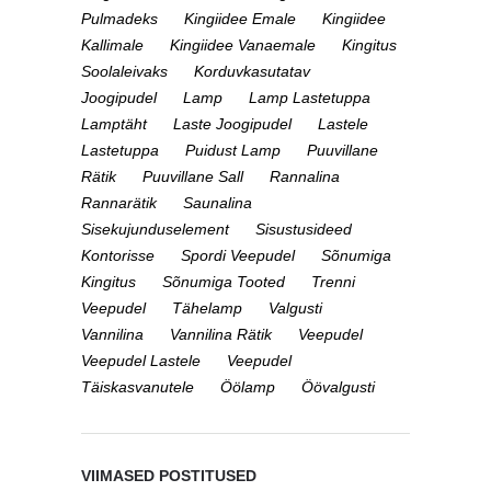
Pulmadeks
Kingiidee Emale
Kingiidee
Kallimale
Kingiidee Vanaemale
Kingitus
Soolaleivaks
Korduvkasutatav
Joogipudel
Lamp
Lamp Lastetuppa
Lamptäht
Laste Joogipudel
Lastele
Lastetuppa
Puidust Lamp
Puuvillane
Rätik
Puuvillane Sall
Rannalina
Rannarätik
Saunalina
Sisekujunduselement
Sisustusideed
Kontorisse
Spordi Veepudel
Sõnumiga
Kingitus
Sõnumiga Tooted
Trenni
Veepudel
Tähelamp
Valgusti
Vannilina
Vannilina Rätik
Veepudel
Veepudel Lastele
Veepudel
Täiskasvanutele
Öölamp
Öövalgusti
VIIMASED POSTITUSED