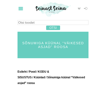
SÕNUMIGA KÜÜNAL “VÄIKESED
ASJAD” ROOSA
Esileht
/
Pood
/
KODU &
SISUSTUS
/
Küünlad
/ Sõnumiga küünal “Väikesed
asjad” roosa