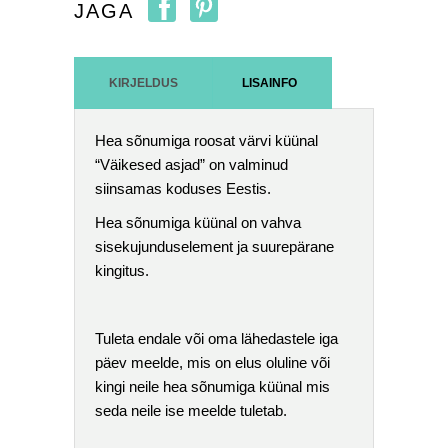
JAGA
KIRJELDUS
LISAINFO
Hea sõnumiga roosat värvi küünal
“Väikesed asjad” on valminud
siinsamas koduses Eestis.
Hea sõnumiga küünal on vahva
sisekujunduselement ja suurepärane
kingitus.
Tuleta endale või oma lähedastele iga
päev meelde, mis on elus oluline või
kingi neile hea sõnumiga küünal mis
seda neile ise meelde tuletab.