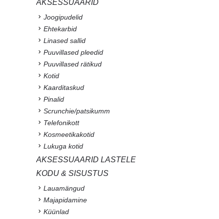
AKSESSUAARID
Joogipudelid
Ehtekarbid
Linased sallid
Puuvillased pleedid
Puuvillased rätikud
Kotid
Kaarditaskud
Pinalid
Scrunchie/patsikumm
Telefonikott
Kosmeetikakotid
Lukuga kotid
AKSESSUAARID LASTELE
KODU & SISUSTUS
Lauamängud
Majapidamine
Küünlad