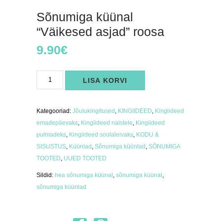
Sõnumiga küünal
“Väikesed asjad” roosa
9.90
€
Sõnumiga
LISA KORVI
küünal
"Väikesed
asjad"
roosa
kogus
Kategooriad:
Jõulukingitused
,
KINGIIDEED
,
Kingiideed
emadepäevaks
,
Kingiideed naistele
,
Kingiideed
pulmadeks
,
Kingiideed soolaleivaks
,
KODU &
SISUSTUS
,
Küünlad
,
Sõnumiga küünlad
,
SÕNUMIGA
TOOTED
,
UUED TOOTED
Sildid:
hea sõnumiga küünal
,
sõnumiga küünal
,
sõnumiga küünlad