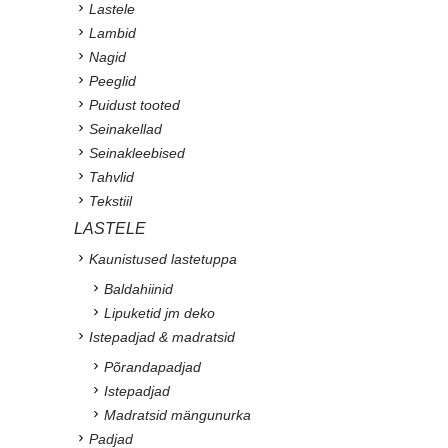
Lastele
Lambid
Nagid
Peeglid
Puidust tooted
Seinakellad
Seinakleebised
Tahvlid
Tekstiil
LASTELE
Kaunistused lastetuppa
Baldahiinid
Lipuketid jm deko
Istepadjad & madratsid
Põrandapadjad
Istepadjad
Madratsid mängunurka
Padjad