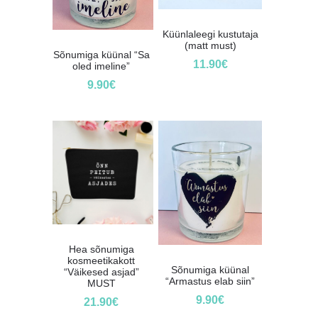
Küünlaleegi kustutaja
(matt must)
Sõnumiga küünal “Sa
11.90
€
oled imeline”
9.90
€
Hea sõnumiga
kosmeetikakott
Sõnumiga küünal
“Väikesed asjad”
“Armastus elab siin”
MUST
9.90
€
21.90
€