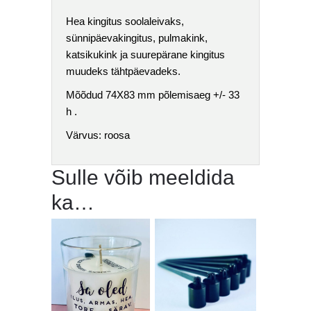
Hea kingitus soolaleivaks,
sünnipäevakingitus, pulmakink,
katsikukink ja suurepärane kingitus
muudeks tähtpäevadeks.
Mõõdud 74X83 mm põlemisaeg +/- 33
h .
Värvus: roosa
Sulle võib meeldida
ka…