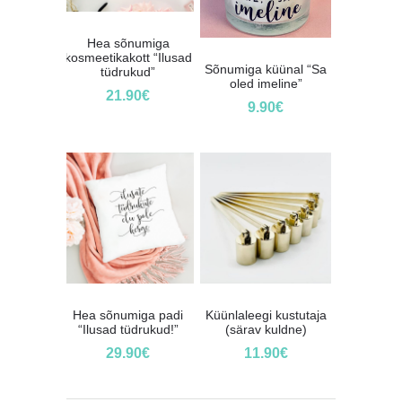
Hea sõnumiga
kosmeetikakott “Ilusad
Sõnumiga küünal “Sa
tüdrukud”
oled imeline”
21.90
€
9.90
€
Hea sõnumiga padi
Küünlaleegi kustutaja
“Ilusad tüdrukud!”
(särav kuldne)
29.90
€
11.90
€