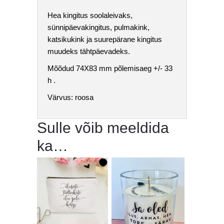
Hea kingitus soolaleivaks,
sünnipäevakingitus, pulmakink,
katsikukink ja suurepärane kingitus
muudeks tähtpäevadeks.
Mõõdud 74X83 mm põlemisaeg +/- 33
h .
Värvus: roosa
Sulle võib meeldida
ka…