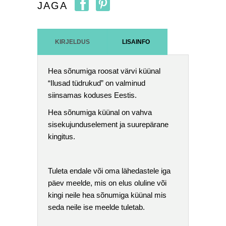
JAGA
KIRJELDUS
LISAINFO
Hea sõnumiga roosat värvi küünal
“Ilusad tüdrukud” on valminud
siinsamas koduses Eestis.
Hea sõnumiga küünal on vahva
sisekujunduselement ja suurepärane
kingitus.
Tuleta endale või oma lähedastele iga
päev meelde, mis on elus oluline või
kingi neile hea sõnumiga küünal mis
seda neile ise meelde tuletab.