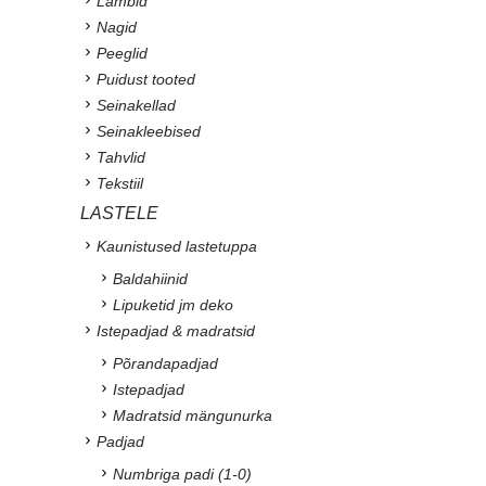
Lambid
Nagid
Peeglid
Puidust tooted
Seinakellad
Seinakleebised
Tahvlid
Tekstiil
LASTELE
Kaunistused lastetuppa
Baldahiinid
Lipuketid jm deko
Istepadjad & madratsid
Põrandapadjad
Istepadjad
Madratsid mängunurka
Padjad
Numbriga padi (1-0)