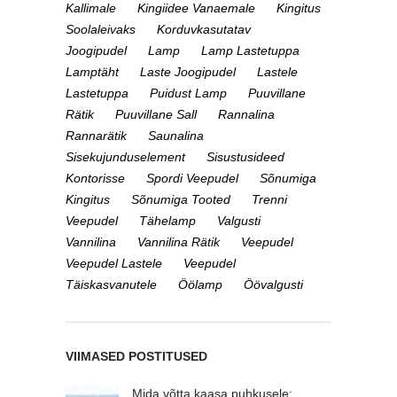
Kallimale
Kingiidee Vanaemale
Kingitus
Soolaleivaks
Korduvkasutatav
Joogipudel
Lamp
Lamp Lastetuppa
Lamptäht
Laste Joogipudel
Lastele
Lastetuppa
Puidust Lamp
Puuvillane
Rätik
Puuvillane Sall
Rannalina
Rannarätik
Saunalina
Sisekujunduselement
Sisustusideed
Kontorisse
Spordi Veepudel
Sõnumiga
Kingitus
Sõnumiga Tooted
Trenni
Veepudel
Tähelamp
Valgusti
Vannilina
Vannilina Rätik
Veepudel
Veepudel Lastele
Veepudel
Täiskasvanutele
Öölamp
Öövalgusti
VIIMASED POSTITUSED
Mida võtta kaasa puhkusele: