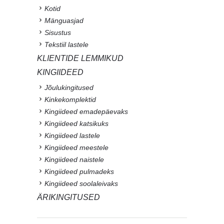
Kotid
Mänguasjad
Sisustus
Tekstiil lastele
KLIENTIDE LEMMIKUD
KINGIIDEED
Jõulukingitused
Kinkekomplektid
Kingiideed emadepäevaks
Kingiideed katsikuks
Kingiideed lastele
Kingiideed meestele
Kingiideed naistele
Kingiideed pulmadeks
Kingiideed soolaleivaks
ÄRIKINGITUSED