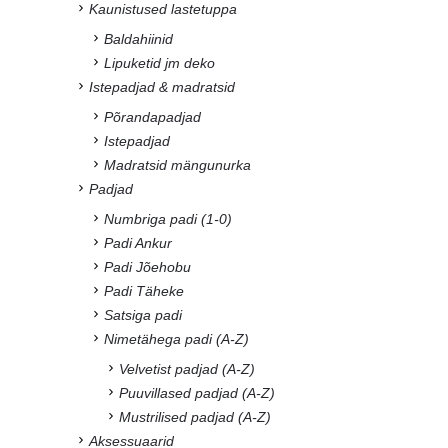
Kaunistused lastetuppa
Baldahiinid
Lipuketid jm deko
Istepadjad & madratsid
Põrandapadjad
Istepadjad
Madratsid mängunurka
Padjad
Numbriga padi (1-0)
Padi Ankur
Padi Jõehobu
Padi Täheke
Satsiga padi
Nimetähega padi (A-Z)
Velvetist padjad (A-Z)
Puuvillased padjad (A-Z)
Mustrilised padjad (A-Z)
Aksessuaarid