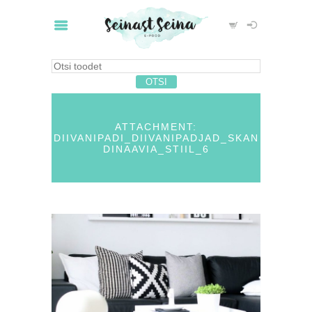
ATTACHMENT:
DIIVANIPADI_DIIVANIPADJAD_SKAN
DINAAVIA_STIIL_6