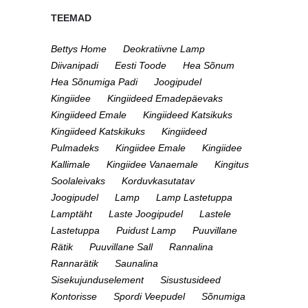
TEEMAD
Bettys Home
Deokratiivne Lamp
Diivanipadi
Eesti Toode
Hea Sõnum
Hea Sõnumiga Padi
Joogipudel
Kingiidee
Kingiideed Emadepäevaks
Kingiideed Emale
Kingiideed Katsikuks
Kingiideed Katskikuks
Kingiideed
Pulmadeks
Kingiidee Emale
Kingiidee
Kallimale
Kingiidee Vanaemale
Kingitus
Soolaleivaks
Korduvkasutatav
Joogipudel
Lamp
Lamp Lastetuppa
Lamptäht
Laste Joogipudel
Lastele
Lastetuppa
Puidust Lamp
Puuvillane
Rätik
Puuvillane Sall
Rannalina
Rannarätik
Saunalina
Sisekujunduselement
Sisustusideed
Kontorisse
Spordi Veepudel
Sõnumiga