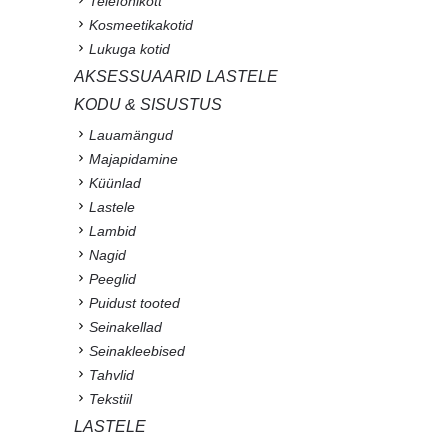
Telefonikott
Kosmeetikakotid
Lukuga kotid
AKSESSUAARID LASTELE
KODU & SISUSTUS
Lauamängud
Majapidamine
Küünlad
Lastele
Lambid
Nagid
Peeglid
Puidust tooted
Seinakellad
Seinakleebised
Tahvlid
Tekstiil
LASTELE