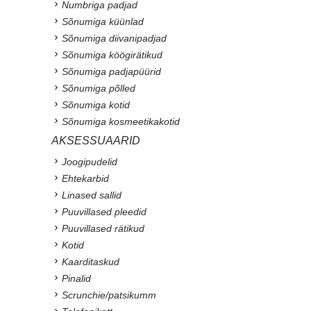
Numbriga padjad
Sõnumiga küünlad
Sõnumiga diivanipadjad
Sõnumiga köögirätikud
Sõnumiga padjapüürid
Sõnumiga põlled
Sõnumiga kotid
Sõnumiga kosmeetikakotid
AKSESSUAARID
Joogipudelid
Ehtekarbid
Linased sallid
Puuvillased pleedid
Puuvillased rätikud
Kotid
Kaarditaskud
Pinalid
Scrunchie/patsikumm