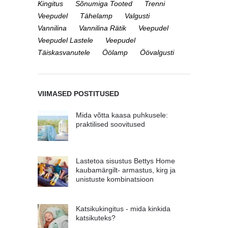
Kingitus
Sõnumiga Tooted
Trenni
Veepudel
Tähelamp
Valgusti
Vannilina
Vannilina Rätik
Veepudel
Veepudel Lastele
Veepudel
Täiskasvanutele
Öölamp
Öövalgusti
VIIMASED POSTITUSED
Mida võtta kaasa puhkusele:
praktilised soovitused
Lastetoa sisustus Bettys Home
kaubamärgilt- armastus, kirg ja
unistuste kombinatsioon
Katsikukingitus - mida kinkida
katsikuteks?