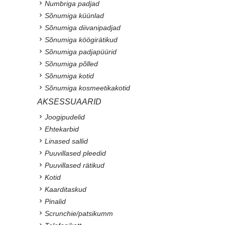
Numbriga padjad
Sõnumiga küünlad
Sõnumiga diivanipadjad
Sõnumiga köögirätikud
Sõnumiga padjapüürid
Sõnumiga põlled
Sõnumiga kotid
Sõnumiga kosmeetikakotid
AKSESSUAARID
Joogipudelid
Ehtekarbid
Linased sallid
Puuvillased pleedid
Puuvillased rätikud
Kotid
Kaarditaskud
Pinalid
Scrunchie/patsikumm