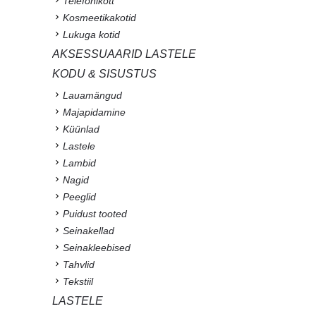
Telefonikott
Kosmeetikakotid
Lukuga kotid
AKSESSUAARID LASTELE
KODU & SISUSTUS
Lauamängud
Majapidamine
Küünlad
Lastele
Lambid
Nagid
Peeglid
Puidust tooted
Seinakellad
Seinakleebised
Tahvlid
Tekstiil
LASTELE