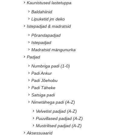
Kaunistused lastetuppa
Baldahiinid
Lipuketid jm deko
Istepadjad & madratsid
Põrandapadjad
Istepadjad
Madratsid mängunurka
Padjad
Numbriga padi (1-0)
Padi Ankur
Padi Jõehobu
Padi Täheke
Satsiga padi
Nimetähega padi (A-Z)
Velvetist padjad (A-Z)
Puuvillased padjad (A-Z)
Mustrilised padjad (A-Z)
Aksessuaarid