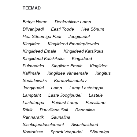
TEEMAD
Bettys Home
Deokratiivne Lamp
Diivanipadi
Eesti Toode
Hea Sõnum
Hea Sõnumiga Padi
Joogipudel
Kingiidee
Kingiideed Emadepäevaks
Kingiideed Emale
Kingiideed Katsikuks
Kingiideed Katskikuks
Kingiideed
Pulmadeks
Kingiidee Emale
Kingiidee
Kallimale
Kingiidee Vanaemale
Kingitus
Soolaleivaks
Korduvkasutatav
Joogipudel
Lamp
Lamp Lastetuppa
Lamptäht
Laste Joogipudel
Lastele
Lastetuppa
Puidust Lamp
Puuvillane
Rätik
Puuvillane Sall
Rannalina
Rannarätik
Saunalina
Sisekujunduselement
Sisustusideed
Kontorisse
Spordi Veepudel
Sõnumiga