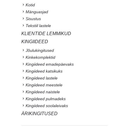
Kotid
Mänguasjad
Sisustus
Tekstiil lastele
KLIENTIDE LEMMIKUD
KINGIIDEED
Jõulukingitused
Kinkekomplektid
Kingiideed emadepäevaks
Kingiideed katsikuks
Kingiideed lastele
Kingiideed meestele
Kingiideed naistele
Kingiideed pulmadeks
Kingiideed soolaleivaks
ÄRIKINGITUSED