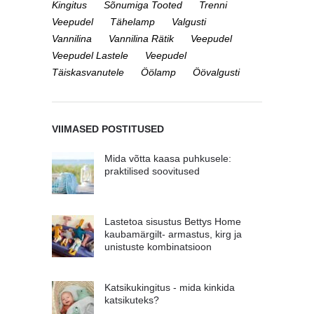
Kingitus
Sõnumiga Tooted
Trenni
Veepudel
Tähelamp
Valgusti
Vannilina
Vannilina Rätik
Veepudel
Veepudel Lastele
Veepudel
Täiskasvanutele
Öölamp
Öövalgusti
VIIMASED POSTITUSED
Mida võtta kaasa puhkusele:
praktilised soovitused
Lastetoa sisustus Bettys Home
kaubamärgilt- armastus, kirg ja
unistuste kombinatsioon
Katsikukingitus - mida kinkida
katsikuteks?