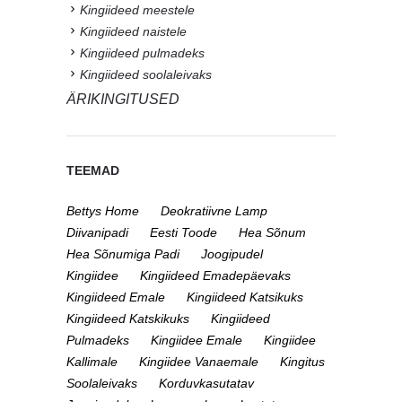
Kingiideed meestele
Kingiideed naistele
Kingiideed pulmadeks
Kingiideed soolaleivaks
ÄRIKINGITUSED
TEEMAD
Bettys Home
Deokratiivne Lamp
Diivanipadi
Eesti Toode
Hea Sõnum
Hea Sõnumiga Padi
Joogipudel
Kingiidee
Kingiideed Emadepäevaks
Kingiideed Emale
Kingiideed Katsikuks
Kingiideed Katskikuks
Kingiideed
Pulmadeks
Kingiidee Emale
Kingiidee
Kallimale
Kingiidee Vanaemale
Kingitus
Soolaleivaks
Korduvkasutatav