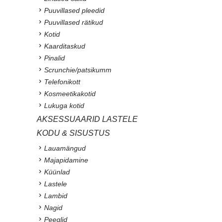
Puuvillased pleedid
Puuvillased rätikud
Kotid
Kaarditaskud
Pinalid
Scrunchie/patsikumm
Telefonikott
Kosmeetikakotid
Lukuga kotid
AKSESSUAARID LASTELE
KODU & SISUSTUS
Lauamängud
Majapidamine
Küünlad
Lastele
Lambid
Nagid
Peeglid