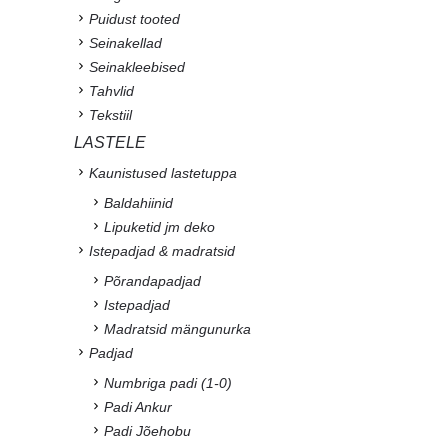
Puidust tooted
Seinakellad
Seinakleebised
Tahvlid
Tekstiil
LASTELE
Kaunistused lastetuppa
Baldahiinid
Lipuketid jm deko
Istepadjad & madratsid
Põrandapadjad
Istepadjad
Madratsid mängunurka
Padjad
Numbriga padi (1-0)
Padi Ankur
Padi Jõehobu