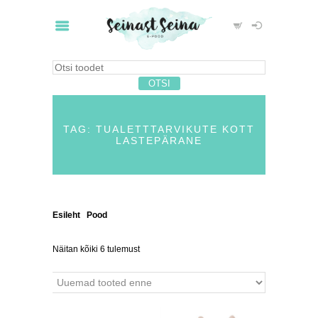
TAG: TUALETTTARVIKUTE KOTT
LASTEPÄRANE
Esileht
/
Pood
/ Tooted siltidega “tualetttarvikute kott
lastepärane”
Näitan kõiki 6 tulemust