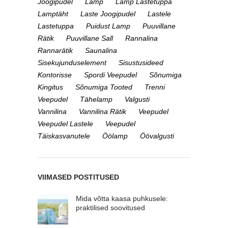
Joogipudel
Lamp
Lamp Lastetuppa
Lamptäht
Laste Joogipudel
Lastele
Lastetuppa
Puidust Lamp
Puuvillane
Rätik
Puuvillane Sall
Rannalina
Rannarätik
Saunalina
Sisekujunduselement
Sisustusideed
Kontorisse
Spordi Veepudel
Sõnumiga
Kingitus
Sõnumiga Tooted
Trenni
Veepudel
Tähelamp
Valgusti
Vannilina
Vannilina Rätik
Veepudel
Veepudel Lastele
Veepudel
Täiskasvanutele
Öölamp
Öövalgusti
VIIMASED POSTITUSED
Mida võtta kaasa puhkusele:
praktilised soovitused