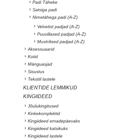
Padi Täheke
Satsiga padi
Nimetähega padi (A-Z)
Velvetist padjad (A-Z)
Puuvillased padjad (A-Z)
Mustrilised padjad (A-Z)
Aksessuaarid
Kotid
Mänguasjad
Sisustus
Tekstiil lastele
KLIENTIDE LEMMIKUD
KINGIIDEED
Jõulukingitused
Kinkekomplektid
Kingiideed emadepäevaks
Kingiideed katsikuks
Kingiideed lastele