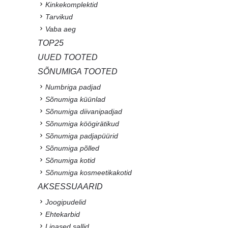
Kinkekomplektid
Tarvikud
Vaba aeg
TOP25
UUED TOOTED
SÕNUMIGA TOOTED
Numbriga padjad
Sõnumiga küünlad
Sõnumiga diivanipadjad
Sõnumiga köögirätikud
Sõnumiga padjapüürid
Sõnumiga põlled
Sõnumiga kotid
Sõnumiga kosmeetikakotid
AKSESSUAARID
Joogipudelid
Ehtekarbid
Linased sallid