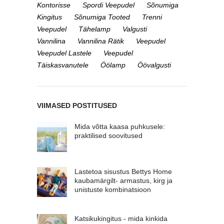
Kontorisse
Spordi Veepudel
Sõnumiga
Kingitus
Sõnumiga Tooted
Trenni
Veepudel
Tähelamp
Valgusti
Vannilina
Vannilina Rätik
Veepudel
Veepudel Lastele
Veepudel
Täiskasvanutele
Öölamp
Öövalgusti
VIIMASED POSTITUSED
Mida võtta kaasa puhkusele:
praktilised soovitused
Lastetoa sisustus Bettys Home
kaubamärgilt- armastus, kirg ja
unistuste kombinatsioon
Katsikukingitus - mida kinkida