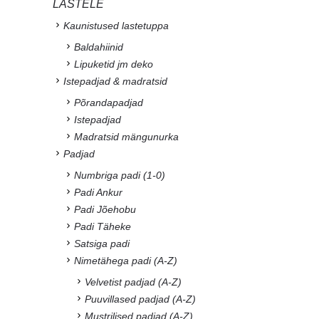
LASTELE
Kaunistused lastetuppa
Baldahiinid
Lipuketid jm deko
Istepadjad & madratsid
Põrandapadjad
Istepadjad
Madratsid mängunurka
Padjad
Numbriga padi (1-0)
Padi Ankur
Padi Jõehobu
Padi Täheke
Satsiga padi
Nimetähega padi (A-Z)
Velvetist padjad (A-Z)
Puuvillased padjad (A-Z)
Mustrilised padjad (A-Z)