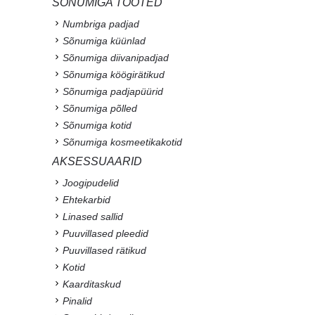
SÕNUMIGA TOOTED
Numbriga padjad
Sõnumiga küünlad
Sõnumiga diivanipadjad
Sõnumiga köögirätikud
Sõnumiga padjapüürid
Sõnumiga põlled
Sõnumiga kotid
Sõnumiga kosmeetikakotid
AKSESSUAARID
Joogipudelid
Ehtekarbid
Linased sallid
Puuvillased pleedid
Puuvillased rätikud
Kotid
Kaarditaskud
Pinalid