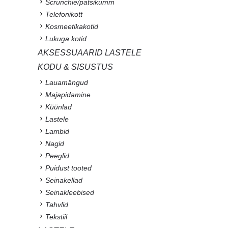
Scrunchie/patsikumm
Telefonikott
Kosmeetikakotid
Lukuga kotid
AKSESSUAARID LASTELE
KODU & SISUSTUS
Lauamängud
Majapidamine
Küünlad
Lastele
Lambid
Nagid
Peeglid
Puidust tooted
Seinakellad
Seinakleebised
Tahvlid
Tekstiil