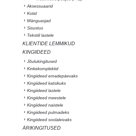
Aksessuaarid
Kotid
Mänguasjad
Sisustus
Tekstiil lastele
KLIENTIDE LEMMIKUD
KINGIIDEED
Jõulukingitused
Kinkekomplektid
Kingiideed emadepäevaks
Kingiideed katsikuks
Kingiideed lastele
Kingiideed meestele
Kingiideed naistele
Kingiideed pulmadeks
Kingiideed soolaleivaks
ÄRIKINGITUSED