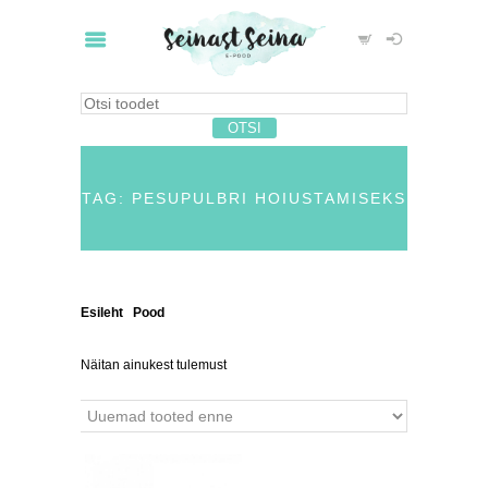
TAG: PESUPULBRI HOIUSTAMISEKS
Esileht
/
Pood
/ Tooted siltidega “pesupulbri
hoiustamiseks”
Näitan ainukest tulemust