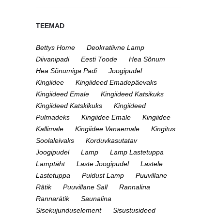
TEEMAD
Bettys Home
Deokratiivne Lamp
Diivanipadi
Eesti Toode
Hea Sõnum
Hea Sõnumiga Padi
Joogipudel
Kingiidee
Kingiideed Emadepäevaks
Kingiideed Emale
Kingiideed Katsikuks
Kingiideed Katskikuks
Kingiideed
Pulmadeks
Kingiidee Emale
Kingiidee
Kallimale
Kingiidee Vanaemale
Kingitus
Soolaleivaks
Korduvkasutatav
Joogipudel
Lamp
Lamp Lastetuppa
Lamptäht
Laste Joogipudel
Lastele
Lastetuppa
Puidust Lamp
Puuvillane
Rätik
Puuvillane Sall
Rannalina
Rannarätik
Saunalina
Sisekujunduselement
Sisustusideed