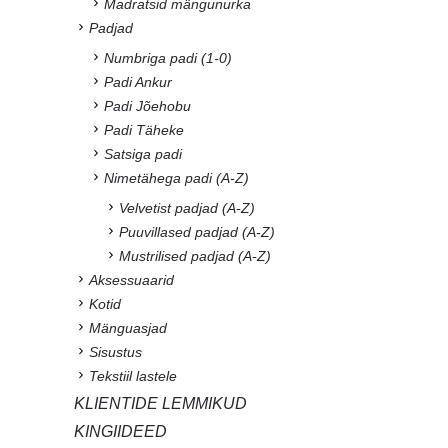
Madratsid mängunurka
Padjad
Numbriga padi (1-0)
Padi Ankur
Padi Jõehobu
Padi Täheke
Satsiga padi
Nimetähega padi (A-Z)
Velvetist padjad (A-Z)
Puuvillased padjad (A-Z)
Mustrilised padjad (A-Z)
Aksessuaarid
Kotid
Mänguasjad
Sisustus
Tekstiil lastele
KLIENTIDE LEMMIKUD
KINGIIDEED