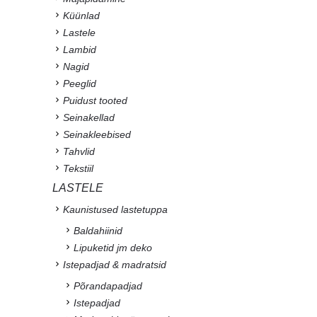
Küünlad
Lastele
Lambid
Nagid
Peeglid
Puidust tooted
Seinakellad
Seinakleebised
Tahvlid
Tekstiil
LASTELE
Kaunistused lastetuppa
Baldahiinid
Lipuketid jm deko
Istepadjad & madratsid
Põrandapadjad
Istepadjad