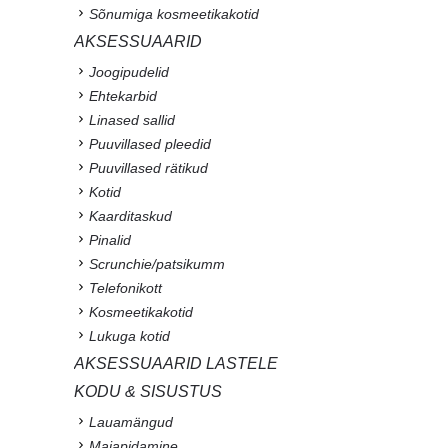
Sõnumiga kosmeetikakotid
AKSESSUAARID
Joogipudelid
Ehtekarbid
Linased sallid
Puuvillased pleedid
Puuvillased rätikud
Kotid
Kaarditaskud
Pinalid
Scrunchie/patsikumm
Telefonikott
Kosmeetikakotid
Lukuga kotid
AKSESSUAARID LASTELE
KODU & SISUSTUS
Lauamängud
Majapidamine