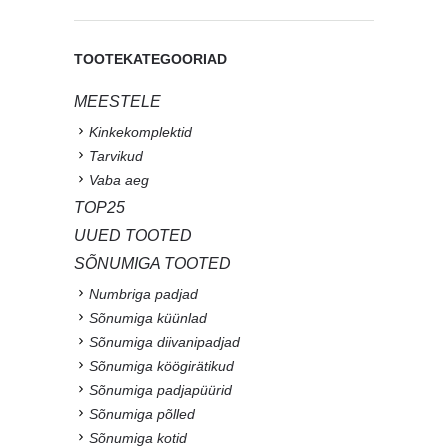
TOOTEKATEGOORIAD
MEESTELE
Kinkekomplektid
Tarvikud
Vaba aeg
TOP25
UUED TOOTED
SÕNUMIGA TOOTED
Numbriga padjad
Sõnumiga küünlad
Sõnumiga diivanipadjad
Sõnumiga köögirätikud
Sõnumiga padjapüürid
Sõnumiga põlled
Sõnumiga kotid