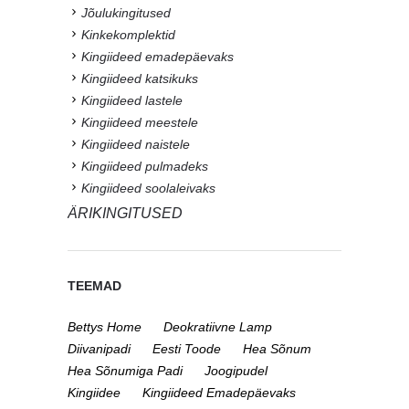
Jõulukingitused
Kinkekomplektid
Kingiideed emadepäevaks
Kingiideed katsikuks
Kingiideed lastele
Kingiideed meestele
Kingiideed naistele
Kingiideed pulmadeks
Kingiideed soolaleivaks
ÄRIKINGITUSED
TEEMAD
Bettys Home
Deokratiivne Lamp
Diivanipadi
Eesti Toode
Hea Sõnum
Hea Sõnumiga Padi
Joogipudel
Kingiidee
Kingiideed Emadepäevaks