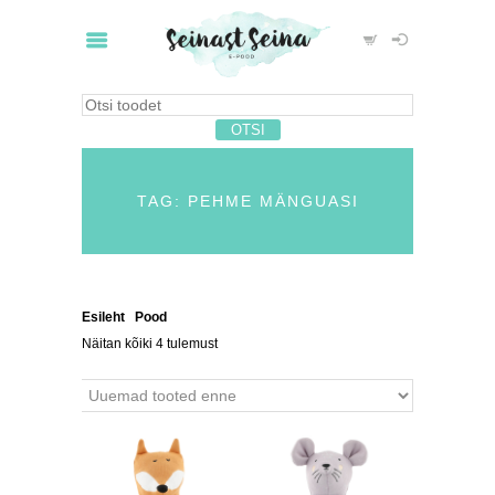
TAG: PEHME MÄNGUASI
Esileht
/
Pood
/ Tooted siltidega “pehme mänguasi”
Näitan kõiki 4 tulemust