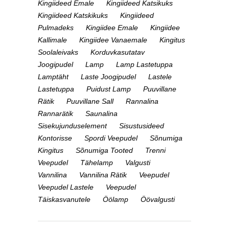
Kingiideed Emale
Kingiideed Katsikuks
Kingiideed Katskikuks
Kingiideed
Pulmadeks
Kingiidee Emale
Kingiidee
Kallimale
Kingiidee Vanaemale
Kingitus
Soolaleivaks
Korduvkasutatav
Joogipudel
Lamp
Lamp Lastetuppa
Lamptäht
Laste Joogipudel
Lastele
Lastetuppa
Puidust Lamp
Puuvillane
Rätik
Puuvillane Sall
Rannalina
Rannarätik
Saunalina
Sisekujunduselement
Sisustusideed
Kontorisse
Spordi Veepudel
Sõnumiga
Kingitus
Sõnumiga Tooted
Trenni
Veepudel
Tähelamp
Valgusti
Vannilina
Vannilina Rätik
Veepudel
Veepudel Lastele
Veepudel
Täiskasvanutele
Öölamp
Öövalgusti