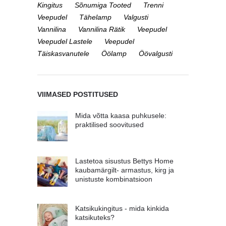
Kingitus
Sõnumiga Tooted
Trenni
Veepudel
Tähelamp
Valgusti
Vannilina
Vannilina Rätik
Veepudel
Veepudel Lastele
Veepudel
Täiskasvanutele
Öölamp
Öövalgusti
VIIMASED POSTITUSED
Mida võtta kaasa puhkusele:
praktilised soovitused
Lastetoa sisustus Bettys Home
kaubamärgilt- armastus, kirg ja
unistuste kombinatsioon
Katsikukingitus - mida kinkida
katsikuteks?