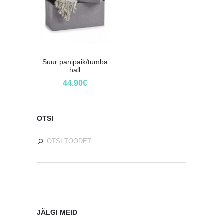
Suur panipaik/tumba
hall
44.90
€
OTSI
JÄLGI MEID