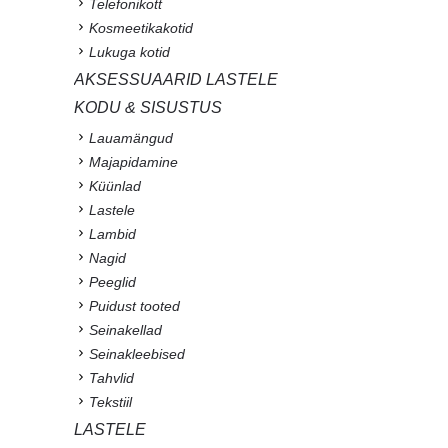
Telefonikott
Kosmeetikakotid
Lukuga kotid
AKSESSUAARID LASTELE
KODU & SISUSTUS
Lauamängud
Majapidamine
Küünlad
Lastele
Lambid
Nagid
Peeglid
Puidust tooted
Seinakellad
Seinakleebised
Tahvlid
Tekstiil
LASTELE