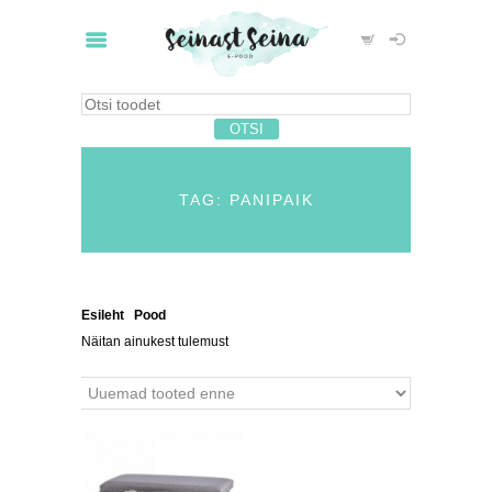
TAG: PANIPAIK
Esileht
/
Pood
/ Tooted siltidega “panipaik”
Näitan ainukest tulemust