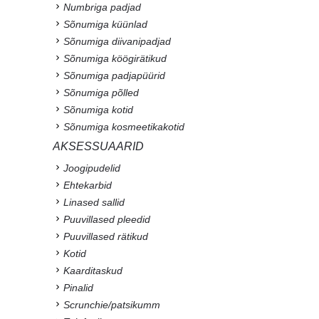
Numbriga padjad
Sõnumiga küünlad
Sõnumiga diivanipadjad
Sõnumiga köögirätikud
Sõnumiga padjapüürid
Sõnumiga põlled
Sõnumiga kotid
Sõnumiga kosmeetikakotid
AKSESSUAARID
Joogipudelid
Ehtekarbid
Linased sallid
Puuvillased pleedid
Puuvillased rätikud
Kotid
Kaarditaskud
Pinalid
Scrunchie/patsikumm