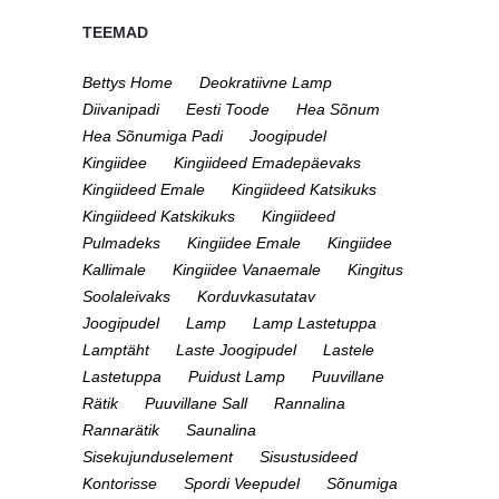
TEEMAD
Bettys Home
Deokratiivne Lamp
Diivanipadi
Eesti Toode
Hea Sõnum
Hea Sõnumiga Padi
Joogipudel
Kingiidee
Kingiideed Emadepäevaks
Kingiideed Emale
Kingiideed Katsikuks
Kingiideed Katskikuks
Kingiideed
Pulmadeks
Kingiidee Emale
Kingiidee
Kallimale
Kingiidee Vanaemale
Kingitus
Soolaleivaks
Korduvkasutatav
Joogipudel
Lamp
Lamp Lastetuppa
Lamptäht
Laste Joogipudel
Lastele
Lastetuppa
Puidust Lamp
Puuvillane
Rätik
Puuvillane Sall
Rannalina
Rannarätik
Saunalina
Sisekujunduselement
Sisustusideed
Kontorisse
Spordi Veepudel
Sõnumiga