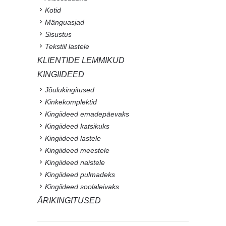
Kotid
Mänguasjad
Sisustus
Tekstiil lastele
KLIENTIDE LEMMIKUD
KINGIIDEED
Jõulukingitused
Kinkekomplektid
Kingiideed emadepäevaks
Kingiideed katsikuks
Kingiideed lastele
Kingiideed meestele
Kingiideed naistele
Kingiideed pulmadeks
Kingiideed soolaleivaks
ÄRIKINGITUSED