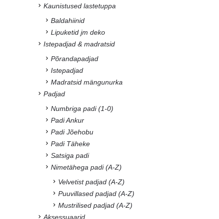
Kaunistused lastetuppa
Baldahiinid
Lipuketid jm deko
Istepadjad & madratsid
Põrandapadjad
Istepadjad
Madratsid mängunurka
Padjad
Numbriga padi (1-0)
Padi Ankur
Padi Jõehobu
Padi Täheke
Satsiga padi
Nimetähega padi (A-Z)
Velvetist padjad (A-Z)
Puuvillased padjad (A-Z)
Mustrilised padjad (A-Z)
Aksessuaarid