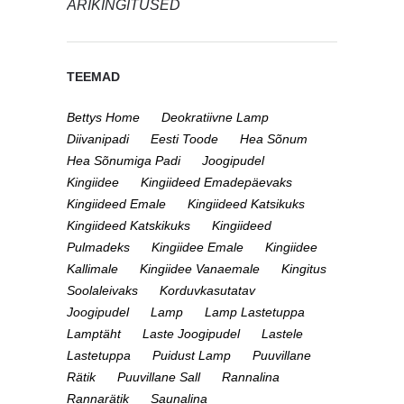
ÄRIKINGITUSED
TEEMAD
Bettys Home
Deokratiivne Lamp
Diivanipadi
Eesti Toode
Hea Sõnum
Hea Sõnumiga Padi
Joogipudel
Kingiidee
Kingiideed Emadepäevaks
Kingiideed Emale
Kingiideed Katsikuks
Kingiideed Katskikuks
Kingiideed
Pulmadeks
Kingiidee Emale
Kingiidee
Kallimale
Kingiidee Vanaemale
Kingitus
Soolaleivaks
Korduvkasutatav
Joogipudel
Lamp
Lamp Lastetuppa
Lamptäht
Laste Joogipudel
Lastele
Lastetuppa
Puidust Lamp
Puuvillane
Rätik
Puuvillane Sall
Rannalina
Rannarätik
Saunalina