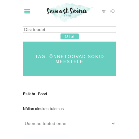
TAG: ÕNNETOOVAD SOKID
MEESTELE
Esileht
/
Pood
/ Tooted siltidega “õnnetoovad sokid
meestele”
Näitan ainukest tulemust