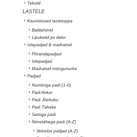
Tekstiil
LASTELE
Kaunistused lastetuppa
Baldahiinid
Lipuketid jm deko
Istepadjad & madratsid
Põrandapadjad
Istepadjad
Madratsid mängunurka
Padjad
Numbriga padi (1-0)
Padi Ankur
Padi Jõehobu
Padi Täheke
Satsiga padi
Nimetähega padi (A-Z)
Velvetist padjad (A-Z)