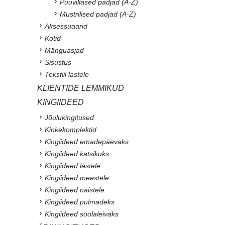
Puuvillased padjad (A-Z)
Mustrilised padjad (A-Z)
Aksessuaarid
Kotid
Mänguasjad
Sisustus
Tekstiil lastele
KLIENTIDE LEMMIKUD
KINGIIDEED
Jõulukingitused
Kinkekomplektid
Kingiideed emadepäevaks
Kingiideed katsikuks
Kingiideed lastele
Kingiideed meestele
Kingiideed naistele
Kingiideed pulmadeks
Kingiideed soolaleivaks