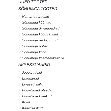
UUED TOOTED
SÕNUMIGA TOOTED
Numbriga padjad
Sõnumiga küünlad
Sõnumiga diivanipadjad
Sõnumiga köögirätikud
Sõnumiga padjapüürid
Sõnumiga põlled
Sõnumiga kotid
Sõnumiga kosmeetikakotid
AKSESSUAARID
Joogipudelid
Ehtekarbid
Linased sallid
Puuvillased pleedid
Puuvillased rätikud
Kotid
Kaarditaskud