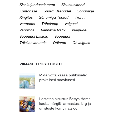
Sisekujunduselement
Sisustusideed
Kontorisse
Spordi Veepudel
Sõnumiga
Kingitus
Sõnumiga Tooted
Trenni
Veepudel
Tähelamp
Valgusti
Vannilina
Vannilina Rätik
Veepudel
Veepudel Lastele
Veepudel
Täiskasvanutele
Öölamp
Öövalgusti
VIIMASED POSTITUSED
Mida võtta kaasa puhkusele:
praktilised soovitused
Lastetoa sisustus Bettys Home
kaubamärgilt- armastus, kirg ja
unistuste kombinatsioon