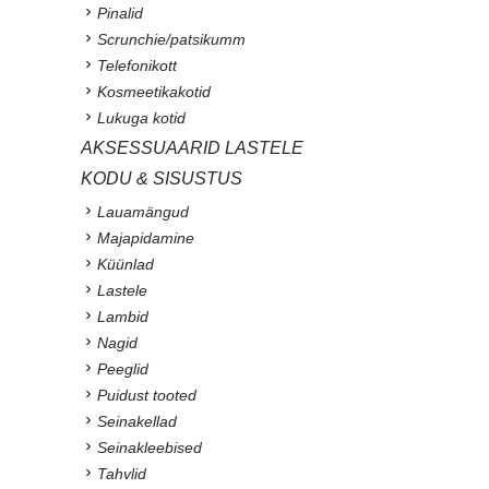
Pinalid
Scrunchie/patsikumm
Telefonikott
Kosmeetikakotid
Lukuga kotid
AKSESSUAARID LASTELE
KODU & SISUSTUS
Lauamängud
Majapidamine
Küünlad
Lastele
Lambid
Nagid
Peeglid
Puidust tooted
Seinakellad
Seinakleebised
Tahvlid