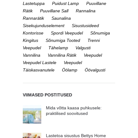
Lastetuppa
Puidust Lamp
Puuvillane
Rätik
Puuvillane Sall
Rannalina
Rannarätik
Saunalina
Sisekujunduselement
Sisustusideed
Kontorisse
Spordi Veepudel
Sõnumiga
Kingitus
Sõnumiga Tooted
Trenni
Veepudel
Tähelamp
Valgusti
Vannilina
Vannilina Rätik
Veepudel
Veepudel Lastele
Veepudel
Täiskasvanutele
Öölamp
Öövalgusti
VIIMASED POSTITUSED
Mida võtta kaasa puhkusele:
praktilised soovitused
Lastetoa sisustus Bettys Home