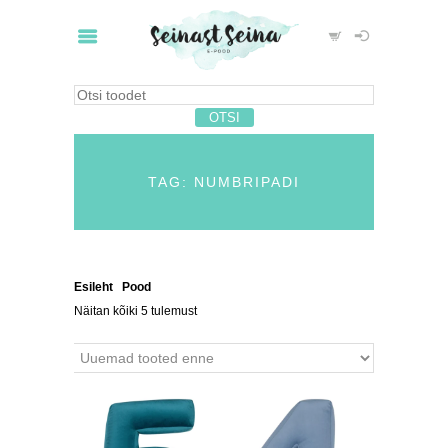
TAG: NUMBRIPADI
Esileht
/
Pood
/ Tooted siltidega “numbripadi”
Näitan kõiki 5 tulemust