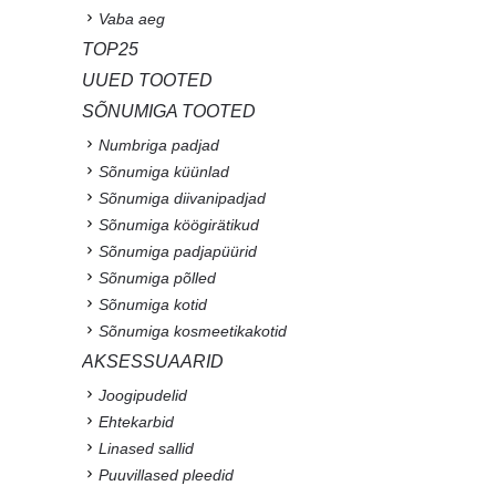
Vaba aeg
TOP25
UUED TOOTED
SÕNUMIGA TOOTED
Numbriga padjad
Sõnumiga küünlad
Sõnumiga diivanipadjad
Sõnumiga köögirätikud
Sõnumiga padjapüürid
Sõnumiga põlled
Sõnumiga kotid
Sõnumiga kosmeetikakotid
AKSESSUAARID
Joogipudelid
Ehtekarbid
Linased sallid
Puuvillased pleedid