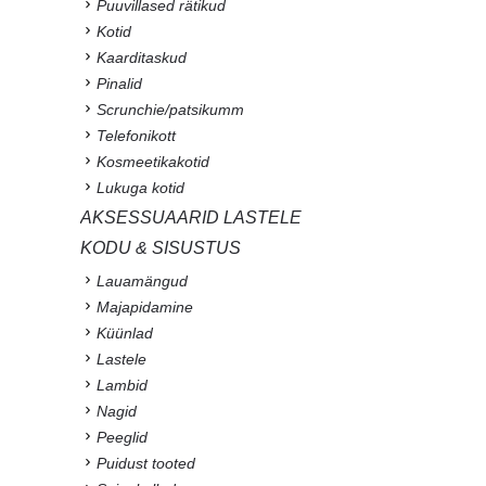
Puuvillased rätikud
Kotid
Kaarditaskud
Pinalid
Scrunchie/patsikumm
Telefonikott
Kosmeetikakotid
Lukuga kotid
AKSESSUAARID LASTELE
KODU & SISUSTUS
Lauamängud
Majapidamine
Küünlad
Lastele
Lambid
Nagid
Peeglid
Puidust tooted