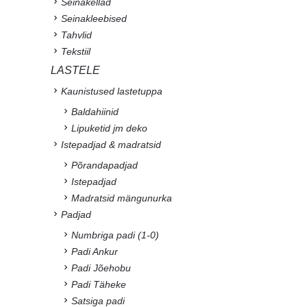
Seinakellad
Seinakleebised
Tahvlid
Tekstiil
LASTELE
Kaunistused lastetuppa
Baldahiinid
Lipuketid jm deko
Istepadjad & madratsid
Põrandapadjad
Istepadjad
Madratsid mängunurka
Padjad
Numbriga padi (1-0)
Padi Ankur
Padi Jõehobu
Padi Täheke
Satsiga padi