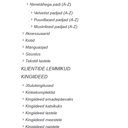
Nimetähega padi (A-Z)
Velvetist padjad (A-Z)
Puuvillased padjad (A-Z)
Mustrilised padjad (A-Z)
Aksessuaarid
Kotid
Mänguasjad
Sisustus
Tekstiil lastele
KLIENTIDE LEMMIKUD
KINGIIDEED
Jõulukingitused
Kinkekomplektid
Kingiideed emadepäevaks
Kingiideed katsikuks
Kingiideed lastele
Kingiideed meestele
Kingiideed naistele