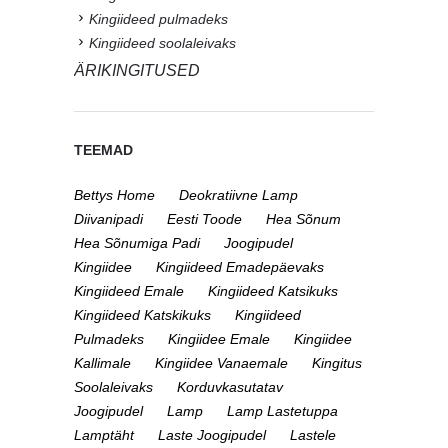
Kingiideed pulmadeks
Kingiideed soolaleivaks
ÄRIKINGITUSED
TEEMAD
Bettys Home
Deokratiivne Lamp
Diivanipadi
Eesti Toode
Hea Sõnum
Hea Sõnumiga Padi
Joogipudel
Kingiidee
Kingiideed Emadepäevaks
Kingiideed Emale
Kingiideed Katsikuks
Kingiideed Katskikuks
Kingiideed
Pulmadeks
Kingiidee Emale
Kingiidee
Kallimale
Kingiidee Vanaemale
Kingitus
Soolaleivaks
Korduvkasutatav
Joogipudel
Lamp
Lamp Lastetuppa
Lamptäht
Laste Joogipudel
Lastele