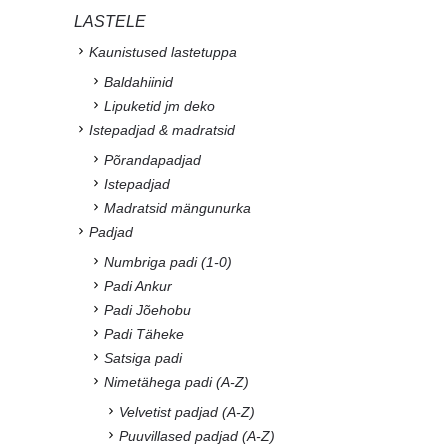
LASTELE
Kaunistused lastetuppa
Baldahiinid
Lipuketid jm deko
Istepadjad & madratsid
Põrandapadjad
Istepadjad
Madratsid mängunurka
Padjad
Numbriga padi (1-0)
Padi Ankur
Padi Jõehobu
Padi Täheke
Satsiga padi
Nimetähega padi (A-Z)
Velvetist padjad (A-Z)
Puuvillased padjad (A-Z)