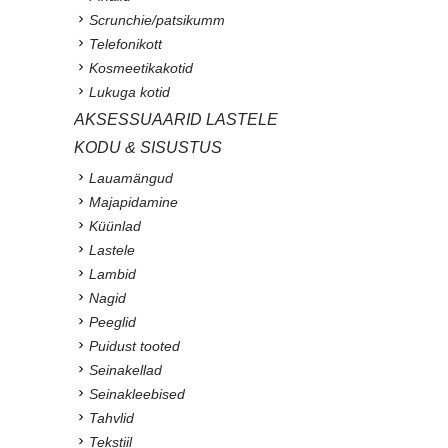
Scrunchie/patsikumm
Telefonikott
Kosmeetikakotid
Lukuga kotid
AKSESSUAARID LASTELE
KODU & SISUSTUS
Lauamängud
Majapidamine
Küünlad
Lastele
Lambid
Nagid
Peeglid
Puidust tooted
Seinakellad
Seinakleebised
Tahvlid
Tekstiil