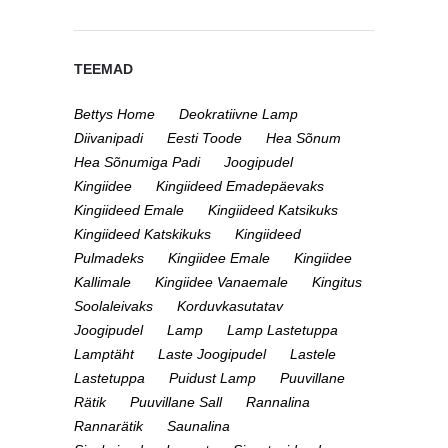
TEEMAD
Bettys Home
Deokratiivne Lamp
Diivanipadi
Eesti Toode
Hea Sõnum
Hea Sõnumiga Padi
Joogipudel
Kingiidee
Kingiideed Emadepäevaks
Kingiideed Emale
Kingiideed Katsikuks
Kingiideed Katskikuks
Kingiideed
Pulmadeks
Kingiidee Emale
Kingiidee
Kallimale
Kingiidee Vanaemale
Kingitus
Soolaleivaks
Korduvkasutatav
Joogipudel
Lamp
Lamp Lastetuppa
Lamptäht
Laste Joogipudel
Lastele
Lastetuppa
Puidust Lamp
Puuvillane
Rätik
Puuvillane Sall
Rannalina
Rannarätik
Saunalina