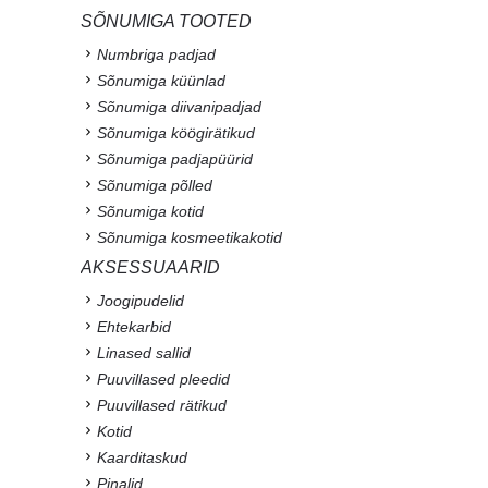
SÕNUMIGA TOOTED
Numbriga padjad
Sõnumiga küünlad
Sõnumiga diivanipadjad
Sõnumiga köögirätikud
Sõnumiga padjapüürid
Sõnumiga põlled
Sõnumiga kotid
Sõnumiga kosmeetikakotid
AKSESSUAARID
Joogipudelid
Ehtekarbid
Linased sallid
Puuvillased pleedid
Puuvillased rätikud
Kotid
Kaarditaskud
Pinalid