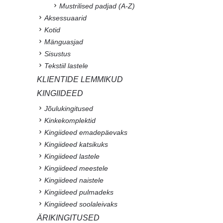
Mustrilised padjad (A-Z)
Aksessuaarid
Kotid
Mänguasjad
Sisustus
Tekstiil lastele
KLIENTIDE LEMMIKUD
KINGIIDEED
Jõulukingitused
Kinkekomplektid
Kingiideed emadepäevaks
Kingiideed katsikuks
Kingiideed lastele
Kingiideed meestele
Kingiideed naistele
Kingiideed pulmadeks
Kingiideed soolaleivaks
ÄRIKINGITUSED