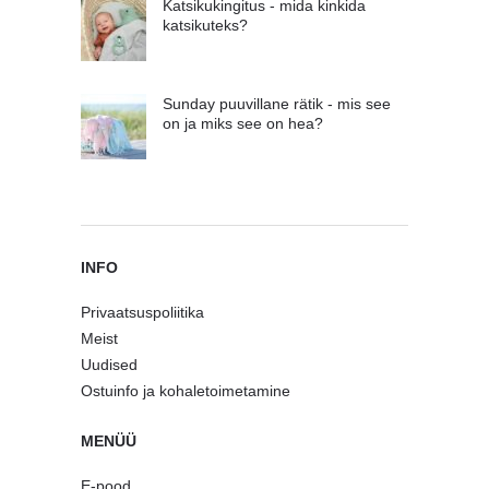
Katsikukingitus - mida kinkida
katsikuteks?
Sunday puuvillane rätik - mis see
on ja miks see on hea?
INFO
Privaatsuspoliitika
Meist
Uudised
Ostuinfo ja kohaletoimetamine
MENÜÜ
E-pood