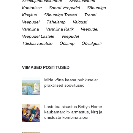
Sisekujunduselement
Sisustusideed
Kontorisse
Spordi Veepudel
Sõnumiga
Kingitus
Sõnumiga Tooted
Trenni
Veepudel
Tähelamp
Valgusti
Vannilina
Vannilina Rätik
Veepudel
Veepudel Lastele
Veepudel
Täiskasvanutele
Öölamp
Öövalgusti
VIIMASED POSTITUSED
Mida võtta kaasa puhkusele:
praktilised soovitused
Lastetoa sisustus Bettys Home
kaubamärgilt- armastus, kirg ja
unistuste kombinatsioon