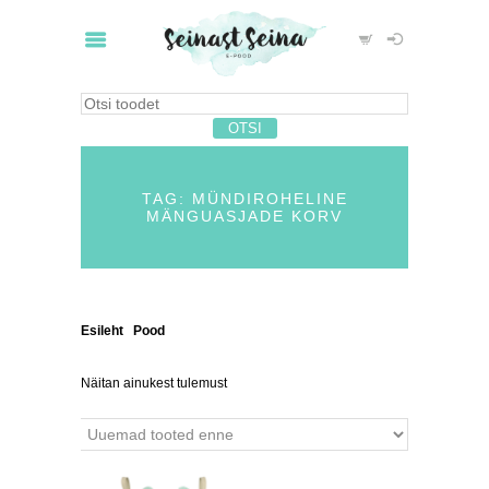
TAG: MÜNDIROHELINE
MÄNGUASJADE KORV
Esileht
/
Pood
/ Tooted siltidega “mündiroheline
mänguasjade korv”
Näitan ainukest tulemust