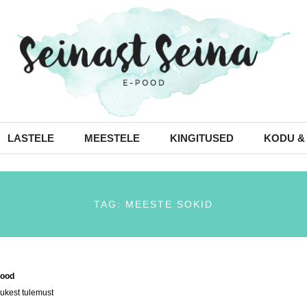
LASTELE
MEESTELE
KINGITUSED
KODU &
TAG: MEESTE SOKID
ood
/ Tooted siltidega “meeste sokid”
ukest tulemust