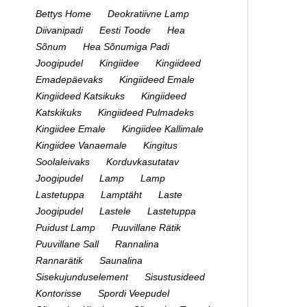
Bettys Home
Deokratiivne Lamp
Diivanipadi
Eesti Toode
Hea
Sõnum
Hea Sõnumiga Padi
Joogipudel
Kingiidee
Kingiideed
Emadepäevaks
Kingiideed Emale
Kingiideed Katsikuks
Kingiideed
Katskikuks
Kingiideed Pulmadeks
Kingiidee Emale
Kingiidee Kallimale
Kingiidee Vanaemale
Kingitus
Soolaleivaks
Korduvkasutatav
Joogipudel
Lamp
Lamp
Lastetuppa
Lamptäht
Laste
Joogipudel
Lastele
Lastetuppa
Puidust Lamp
Puuvillane Rätik
Puuvillane Sall
Rannalina
Rannarätik
Saunalina
Sisekujunduselement
Sisustusideed
Kontorisse
Spordi Veepudel