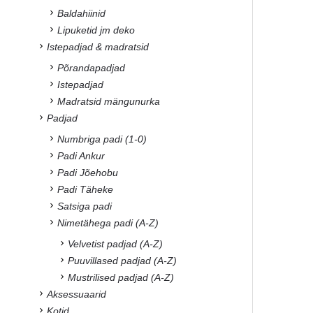
Baldahiinid
Lipuketid jm deko
Istepadjad & madratsid
Põrandapadjad
Istepadjad
Madratsid mängunurka
Padjad
Numbriga padi (1-0)
Padi Ankur
Padi Jõehobu
Padi Täheke
Satsiga padi
Nimetähega padi (A-Z)
Velvetist padjad (A-Z)
Puuvillased padjad (A-Z)
Mustrilised padjad (A-Z)
Aksessuaarid
Kotid