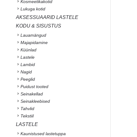
Kosmeetikakotid
Lukuga kotid
AKSESSUAARID LASTELE
KODU & SISUSTUS
Lauamängud
Majapidamine
Küünlad
Lastele
Lambid
Nagid
Peeglid
Puidust tooted
Seinakellad
Seinakleebised
Tahvlid
Tekstiil
LASTELE
Kaunistused lastetuppa