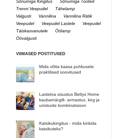
Sõnumiga Kingitus
Sõnumiga Tooted
Trenni Veepudel
Tähelamp
Valgusti
Vannilina
Vannilina Rätik
Veepudel
Veepudel Lastele
Veepudel
Täiskasvanutele
Öölamp
Öövalgusti
VIIMASED POSTITUSED
Mida võtta kaasa puhkusele:
praktilised soovitused
Lastetoa sisustus Bettys Home
kaubamärgilt- armastus, kirg ja
unistuste kombinatsioon
Katsikukingitus - mida kinkida
katsikuteks?