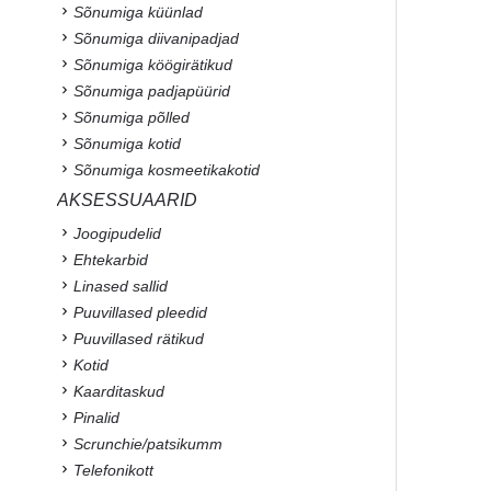
Sõnumiga küünlad
Sõnumiga diivanipadjad
Sõnumiga köögirätikud
Sõnumiga padjapüürid
Sõnumiga põlled
Sõnumiga kotid
Sõnumiga kosmeetikakotid
AKSESSUAARID
Joogipudelid
Ehtekarbid
Linased sallid
Puuvillased pleedid
Puuvillased rätikud
Kotid
Kaarditaskud
Pinalid
Scrunchie/patsikumm
Telefonikott