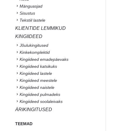
Mänguasjad
Sisustus
Tekstiil lastele
KLIENTIDE LEMMIKUD
KINGIIDEED
Jõulukingitused
Kinkekomplektid
Kingiideed emadepäevaks
Kingiideed katsikuks
Kingiideed lastele
Kingiideed meestele
Kingiideed naistele
Kingiideed pulmadeks
Kingiideed soolaleivaks
ÄRIKINGITUSED
TEEMAD