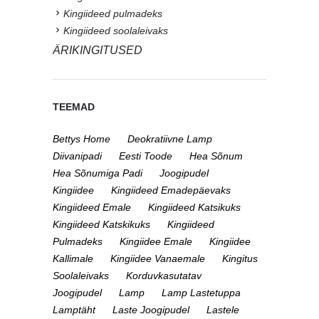
Kingiideed pulmadeks
Kingiideed soolaleivaks
ÄRIKINGITUSED
TEEMAD
Bettys Home
Deokratiivne Lamp
Diivanipadi
Eesti Toode
Hea Sõnum
Hea Sõnumiga Padi
Joogipudel
Kingiidee
Kingiideed Emadepäevaks
Kingiideed Emale
Kingiideed Katsikuks
Kingiideed Katskikuks
Kingiideed
Pulmadeks
Kingiidee Emale
Kingiidee
Kallimale
Kingiidee Vanaemale
Kingitus
Soolaleivaks
Korduvkasutatav
Joogipudel
Lamp
Lamp Lastetuppa
Lamptäht
Laste Joogipudel
Lastele