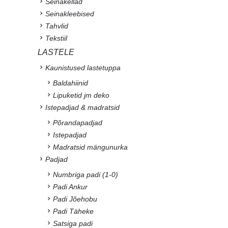
Seinakellad
Seinakleebised
Tahvlid
Tekstiil
LASTELE
Kaunistused lastetuppa
Baldahiinid
Lipuketid jm deko
Istepadjad & madratsid
Põrandapadjad
Istepadjad
Madratsid mängunurka
Padjad
Numbriga padi (1-0)
Padi Ankur
Padi Jõehobu
Padi Täheke
Satsiga padi