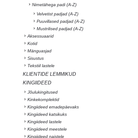
Nimetähega padi (A-Z)
Velvetist padjad (A-Z)
Puuvillased padjad (A-Z)
Mustrilised padjad (A-Z)
Aksessuaarid
Kotid
Mänguasjad
Sisustus
Tekstiil lastele
KLIENTIDE LEMMIKUD
KINGIIDEED
Jõulukingitused
Kinkekomplektid
Kingiideed emadepäevaks
Kingiideed katsikuks
Kingiideed lastele
Kingiideed meestele
Kingiideed naistele