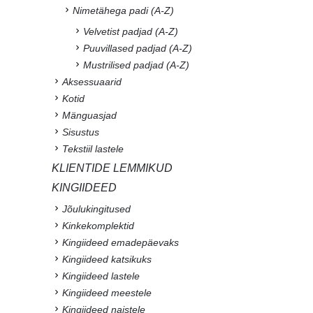
Nimetähega padi (A-Z)
Velvetist padjad (A-Z)
Puuvillased padjad (A-Z)
Mustrilised padjad (A-Z)
Aksessuaarid
Kotid
Mänguasjad
Sisustus
Tekstiil lastele
KLIENTIDE LEMMIKUD
KINGIIDEED
Jõulukingitused
Kinkekomplektid
Kingiideed emadepäevaks
Kingiideed katsikuks
Kingiideed lastele
Kingiideed meestele
Kingiideed naistele