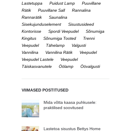
Lastetuppa
Puidust Lamp
Puuvillane
Rätik
Puuvillane Sall
Rannalina
Rannarätik
Saunalina
Sisekujunduselement
Sisustusideed
Kontorisse
Spordi Veepudel
Sõnumiga
Kingitus
Sõnumiga Tooted
Trenni
Veepudel
Tähelamp
Valgusti
Vannilina
Vannilina Rätik
Veepudel
Veepudel Lastele
Veepudel
Täiskasvanutele
Öölamp
Öövalgusti
VIIMASED POSTITUSED
Mida võtta kaasa puhkusele:
praktilised soovitused
Lastetoa sisustus Bettys Home