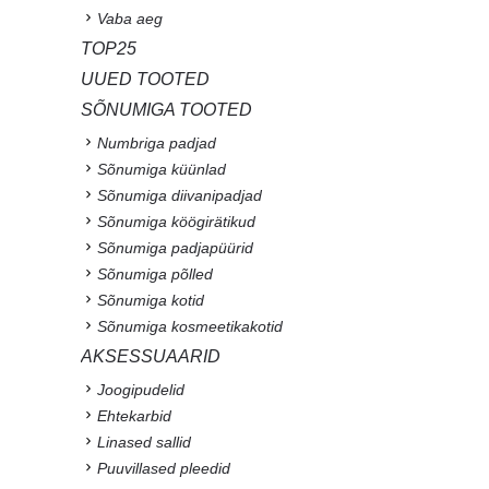
Vaba aeg
TOP25
UUED TOOTED
SÕNUMIGA TOOTED
Numbriga padjad
Sõnumiga küünlad
Sõnumiga diivanipadjad
Sõnumiga köögirätikud
Sõnumiga padjapüürid
Sõnumiga põlled
Sõnumiga kotid
Sõnumiga kosmeetikakotid
AKSESSUAARID
Joogipudelid
Ehtekarbid
Linased sallid
Puuvillased pleedid