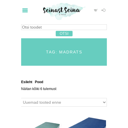
TAG: MADRATS
Esileht
/
Pood
/ Tooted siltidega “madrats”
Näitan kõiki 6 tulemust