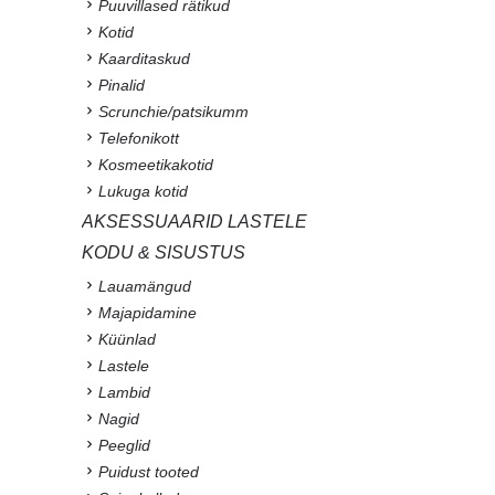
Puuvillased rätikud
Kotid
Kaarditaskud
Pinalid
Scrunchie/patsikumm
Telefonikott
Kosmeetikakotid
Lukuga kotid
AKSESSUAARID LASTELE
KODU & SISUSTUS
Lauamängud
Majapidamine
Küünlad
Lastele
Lambid
Nagid
Peeglid
Puidust tooted