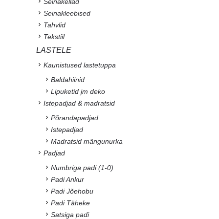
Seinakellad
Seinakleebised
Tahvlid
Tekstiil
LASTELE
Kaunistused lastetuppa
Baldahiinid
Lipuketid jm deko
Istepadjad & madratsid
Põrandapadjad
Istepadjad
Madratsid mängunurka
Padjad
Numbriga padi (1-0)
Padi Ankur
Padi Jõehobu
Padi Täheke
Satsiga padi