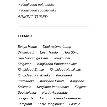
Kingiideed pulmadeks
Kingiideed soolaleivaks
ÄRIKINGITUSED
TEEMAD
Bettys Home
Deokratiivne Lamp
Diivanipadi
Eesti Toode
Hea Sõnum
Hea Sõnumiga Padi
Joogipudel
Kingiidee
Kingiideed Emadepäevaks
Kingiideed Emale
Kingiideed Katsikuks
Kingiideed Katskikuks
Kingiideed
Pulmadeks
Kingiidee Emale
Kingiidee
Kallimale
Kingiidee Vanaemale
Kingitus
Soolaleivaks
Korduvkasutatav
Joogipudel
Lamp
Lamp Lastetuppa
Lamptäht
Laste Joogipudel
Lastele