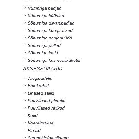
Numbriga padjad
Sõnumiga küünlad
Sõnumiga diivanipadjad
Sõnumiga köögirätikud
Sõnumiga padjapüürid
Sõnumiga põlled
Sõnumiga kotid
Sõnumiga kosmeetikakotid
AKSESSUAARID
Joogipudelid
Ehtekarbid
Linased sallid
Puuvillased pleedid
Puuvillased rätikud
Kotid
Kaarditaskud
Pinalid
Scrunchie/patsikumm