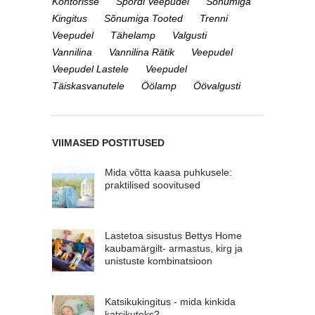
Kontorisse
Spordi Veepudel
Sõnumiga
Kingitus
Sõnumiga Tooted
Trenni
Veepudel
Tähelamp
Valgusti
Vannilina
Vannilina Rätik
Veepudel
Veepudel Lastele
Veepudel
Täiskasvanutele
Öölamp
Öövalgusti
VIIMASED POSTITUSED
Mida võtta kaasa puhkusele:
praktilised soovitused
Lastetoa sisustus Bettys Home
kaubamärgilt- armastus, kirg ja
unistuste kombinatsioon
Katsikukingitus - mida kinkida
katsikuteks?