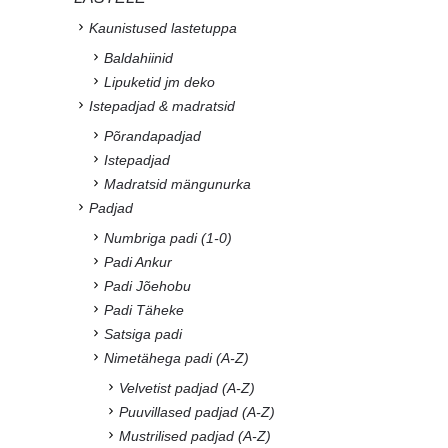
Kaunistused lastetuppa
Baldahiinid
Lipuketid jm deko
Istepadjad & madratsid
Põrandapadjad
Istepadjad
Madratsid mängunurka
Padjad
Numbriga padi (1-0)
Padi Ankur
Padi Jõehobu
Padi Täheke
Satsiga padi
Nimetähega padi (A-Z)
Velvetist padjad (A-Z)
Puuvillased padjad (A-Z)
Mustrilised padjad (A-Z)