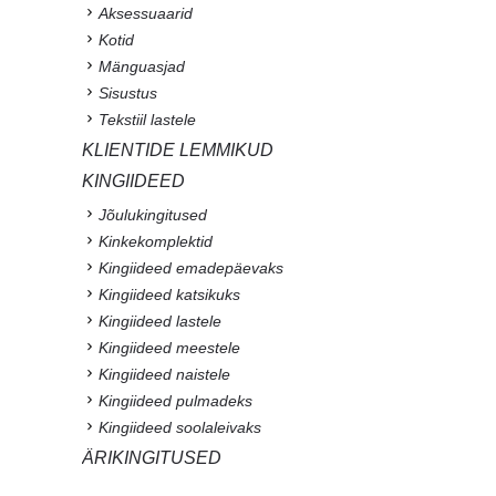
Aksessuaarid
Kotid
Mänguasjad
Sisustus
Tekstiil lastele
KLIENTIDE LEMMIKUD
KINGIIDEED
Jõulukingitused
Kinkekomplektid
Kingiideed emadepäevaks
Kingiideed katsikuks
Kingiideed lastele
Kingiideed meestele
Kingiideed naistele
Kingiideed pulmadeks
Kingiideed soolaleivaks
ÄRIKINGITUSED