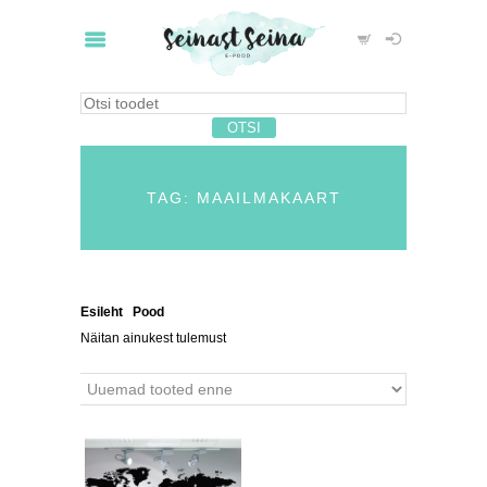
TAG: MAAILMAKAART
Esileht
/
Pood
/ Tooted siltidega “maailmakaart”
Näitan ainukest tulemust