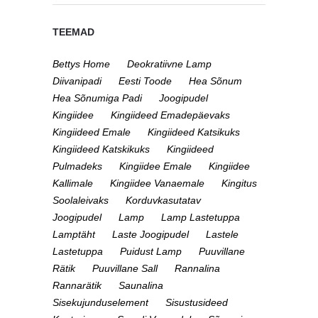
TEEMAD
Bettys Home
Deokratiivne Lamp
Diivanipadi
Eesti Toode
Hea Sõnum
Hea Sõnumiga Padi
Joogipudel
Kingiidee
Kingiideed Emadepäevaks
Kingiideed Emale
Kingiideed Katsikuks
Kingiideed Katskikuks
Kingiideed
Pulmadeks
Kingiidee Emale
Kingiidee
Kallimale
Kingiidee Vanaemale
Kingitus
Soolaleivaks
Korduvkasutatav
Joogipudel
Lamp
Lamp Lastetuppa
Lamptäht
Laste Joogipudel
Lastele
Lastetuppa
Puidust Lamp
Puuvillane
Rätik
Puuvillane Sall
Rannalina
Rannarätik
Saunalina
Sisekujunduselement
Sisustusideed