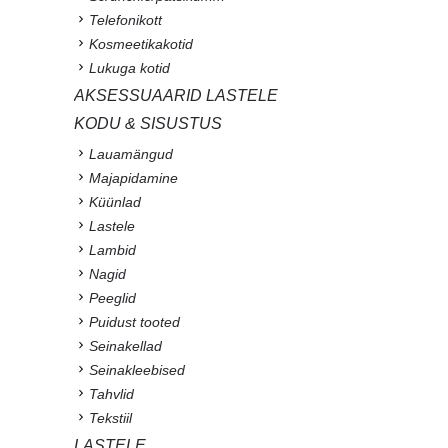
Telefonikott
Kosmeetikakotid
Lukuga kotid
AKSESSUAARID LASTELE
KODU & SISUSTUS
Lauamängud
Majapidamine
Küünlad
Lastele
Lambid
Nagid
Peeglid
Puidust tooted
Seinakellad
Seinakleebised
Tahvlid
Tekstiil
LASTELE