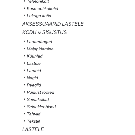
Telefonikott
Kosmeetikakotid
Lukuga kotid
AKSESSUAARID LASTELE
KODU & SISUSTUS
Lauamängud
Majapidamine
Küünlad
Lastele
Lambid
Nagid
Peeglid
Puidust tooted
Seinakellad
Seinakleebised
Tahvlid
Tekstiil
LASTELE