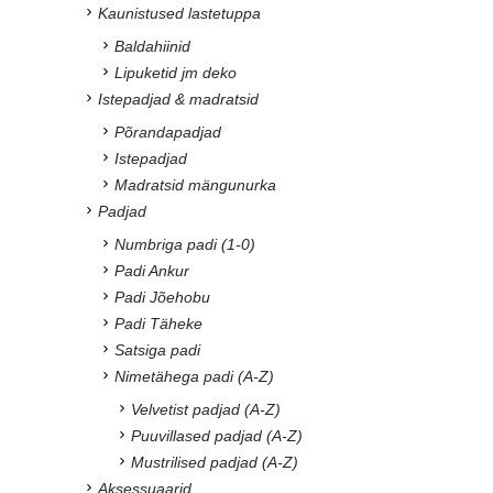
Kaunistused lastetuppa
Baldahiinid
Lipuketid jm deko
Istepadjad & madratsid
Põrandapadjad
Istepadjad
Madratsid mängunurka
Padjad
Numbriga padi (1-0)
Padi Ankur
Padi Jõehobu
Padi Täheke
Satsiga padi
Nimetähega padi (A-Z)
Velvetist padjad (A-Z)
Puuvillased padjad (A-Z)
Mustrilised padjad (A-Z)
Aksessuaarid