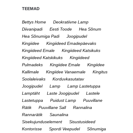
TEEMAD
Bettys Home
Deokratiivne Lamp
Diivanipadi
Eesti Toode
Hea Sõnum
Hea Sõnumiga Padi
Joogipudel
Kingiidee
Kingiideed Emadepäevaks
Kingiideed Emale
Kingiideed Katsikuks
Kingiideed Katskikuks
Kingiideed
Pulmadeks
Kingiidee Emale
Kingiidee
Kallimale
Kingiidee Vanaemale
Kingitus
Soolaleivaks
Korduvkasutatav
Joogipudel
Lamp
Lamp Lastetuppa
Lamptäht
Laste Joogipudel
Lastele
Lastetuppa
Puidust Lamp
Puuvillane
Rätik
Puuvillane Sall
Rannalina
Rannarätik
Saunalina
Sisekujunduselement
Sisustusideed
Kontorisse
Spordi Veepudel
Sõnumiga