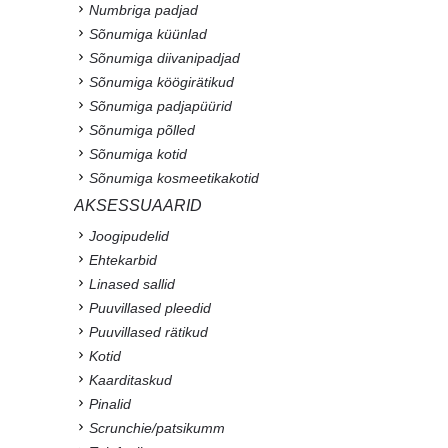
Numbriga padjad
Sõnumiga küünlad
Sõnumiga diivanipadjad
Sõnumiga köögirätikud
Sõnumiga padjapüürid
Sõnumiga põlled
Sõnumiga kotid
Sõnumiga kosmeetikakotid
AKSESSUAARID
Joogipudelid
Ehtekarbid
Linased sallid
Puuvillased pleedid
Puuvillased rätikud
Kotid
Kaarditaskud
Pinalid
Scrunchie/patsikumm