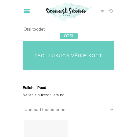
TAG: LUKUGA VÄIKE KOTT
Esileht
/
Pood
/ Tooted siltidega “lukuga väike kott”
Näitan ainukest tulemust