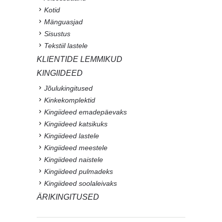
Kotid
Mänguasjad
Sisustus
Tekstiil lastele
KLIENTIDE LEMMIKUD
KINGIIDEED
Jõulukingitused
Kinkekomplektid
Kingiideed emadepäevaks
Kingiideed katsikuks
Kingiideed lastele
Kingiideed meestele
Kingiideed naistele
Kingiideed pulmadeks
Kingiideed soolaleivaks
ÄRIKINGITUSED