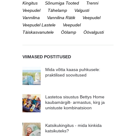
Kingitus
Sõnumiga Tooted
Trenni
Veepudel
Tähelamp
Valgusti
Vannilina
Vannilina Rätik
Veepudel
Veepudel Lastele
Veepudel
Täiskasvanutele
Öölamp
Öövalgusti
VIIMASED POSTITUSED
Mida võtta kaasa puhkusele:
praktilised soovitused
Lastetoa sisustus Bettys Home
kaubamärgilt- armastus, kirg ja
unistuste kombinatsioon
Katsikukingitus - mida kinkida
katsikuteks?