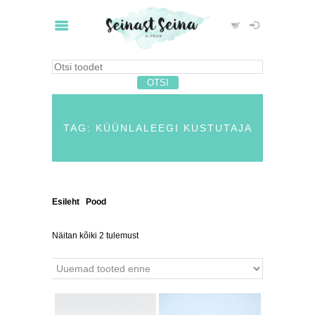
TAG: KÜÜNLALEEGI KUSTUTAJA
Esileht
/
Pood
/ Tooted siltidega “küünlaleegi
kustutaja”
Näitan kõiki 2 tulemust