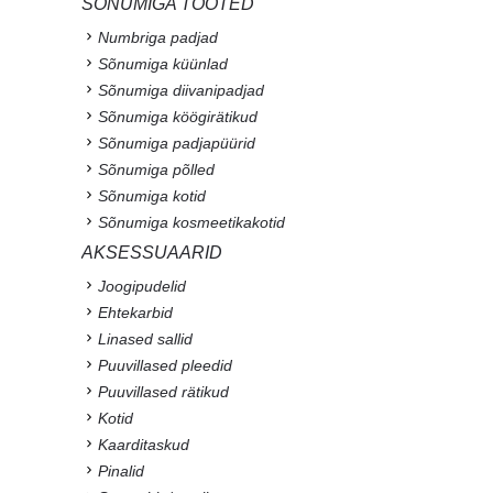
SÕNUMIGA TOOTED
Numbriga padjad
Sõnumiga küünlad
Sõnumiga diivanipadjad
Sõnumiga köögirätikud
Sõnumiga padjapüürid
Sõnumiga põlled
Sõnumiga kotid
Sõnumiga kosmeetikakotid
AKSESSUAARID
Joogipudelid
Ehtekarbid
Linased sallid
Puuvillased pleedid
Puuvillased rätikud
Kotid
Kaarditaskud
Pinalid