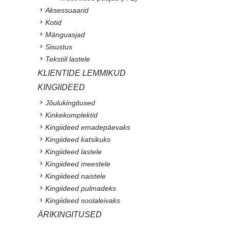
Aksessuaarid
Kotid
Mänguasjad
Sisustus
Tekstiil lastele
KLIENTIDE LEMMIKUD
KINGIIDEED
Jõulukingitused
Kinkekomplektid
Kingiideed emadepäevaks
Kingiideed katsikuks
Kingiideed lastele
Kingiideed meestele
Kingiideed naistele
Kingiideed pulmadeks
Kingiideed soolaleivaks
ÄRIKINGITUSED