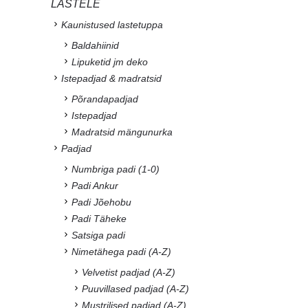
LASTELE
Kaunistused lastetuppa
Baldahiinid
Lipuketid jm deko
Istepadjad & madratsid
Põrandapadjad
Istepadjad
Madratsid mängunurka
Padjad
Numbriga padi (1-0)
Padi Ankur
Padi Jõehobu
Padi Täheke
Satsiga padi
Nimetähega padi (A-Z)
Velvetist padjad (A-Z)
Puuvillased padjad (A-Z)
Mustrilised padjad (A-Z)