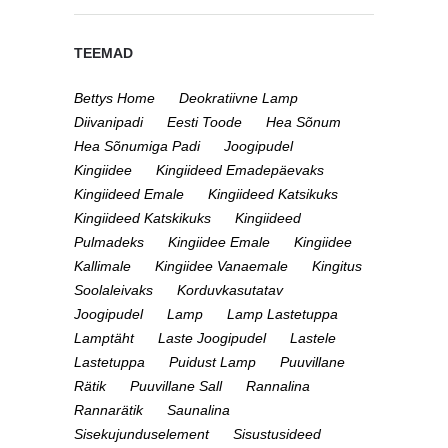
TEEMAD
Bettys Home
Deokratiivne Lamp
Diivanipadi
Eesti Toode
Hea Sõnum
Hea Sõnumiga Padi
Joogipudel
Kingiidee
Kingiideed Emadepäevaks
Kingiideed Emale
Kingiideed Katsikuks
Kingiideed Katskikuks
Kingiideed
Pulmadeks
Kingiidee Emale
Kingiidee
Kallimale
Kingiidee Vanaemale
Kingitus
Soolaleivaks
Korduvkasutatav
Joogipudel
Lamp
Lamp Lastetuppa
Lamptäht
Laste Joogipudel
Lastele
Lastetuppa
Puidust Lamp
Puuvillane
Rätik
Puuvillane Sall
Rannalina
Rannarätik
Saunalina
Sisekujunduselement
Sisustusideed