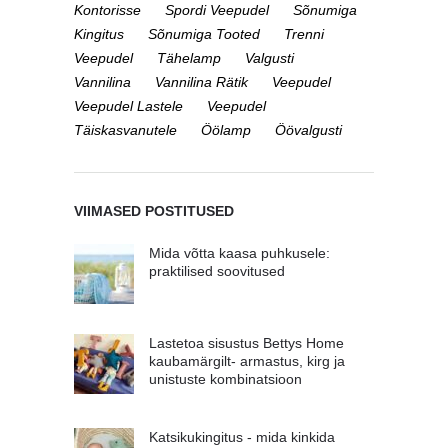
Kontorisse
Spordi Veepudel
Sõnumiga
Kingitus
Sõnumiga Tooted
Trenni
Veepudel
Tähelamp
Valgusti
Vannilina
Vannilina Rätik
Veepudel
Veepudel Lastele
Veepudel
Täiskasvanutele
Öölamp
Öövalgusti
VIIMASED POSTITUSED
Mida võtta kaasa puhkusele:
praktilised soovitused
Lastetoa sisustus Bettys Home
kaubamärgilt- armastus, kirg ja
unistuste kombinatsioon
Katsikukingitus - mida kinkida