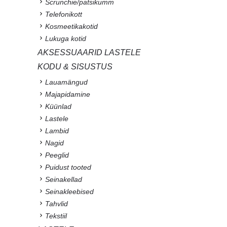
Scrunchie/patsikumm
Telefonikott
Kosmeetikakotid
Lukuga kotid
AKSESSUAARID LASTELE
KODU & SISUSTUS
Lauamängud
Majapidamine
Küünlad
Lastele
Lambid
Nagid
Peeglid
Puidust tooted
Seinakellad
Seinakleebised
Tahvlid
Tekstiil