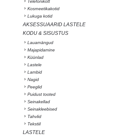
Telefonikott
Kosmeetikakotid
Lukuga kotid
AKSESSUAARID LASTELE
KODU & SISUSTUS
Lauamängud
Majapidamine
Küünlad
Lastele
Lambid
Nagid
Peeglid
Puidust tooted
Seinakellad
Seinakleebised
Tahvlid
Tekstiil
LASTELE