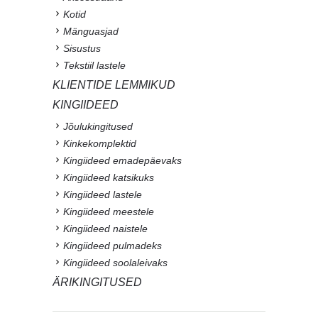
Kotid
Mänguasjad
Sisustus
Tekstiil lastele
KLIENTIDE LEMMIKUD
KINGIIDEED
Jõulukingitused
Kinkekomplektid
Kingiideed emadepäevaks
Kingiideed katsikuks
Kingiideed lastele
Kingiideed meestele
Kingiideed naistele
Kingiideed pulmadeks
Kingiideed soolaleivaks
ÄRIKINGITUSED