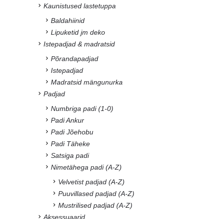
Kaunistused lastetuppa
Baldahiinid
Lipuketid jm deko
Istepadjad & madratsid
Põrandapadjad
Istepadjad
Madratsid mängunurka
Padjad
Numbriga padi (1-0)
Padi Ankur
Padi Jõehobu
Padi Täheke
Satsiga padi
Nimetähega padi (A-Z)
Velvetist padjad (A-Z)
Puuvillased padjad (A-Z)
Mustrilised padjad (A-Z)
Aksessuaarid