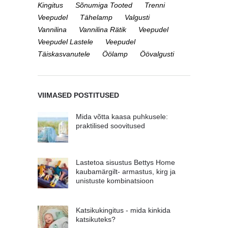
Kingitus
Sõnumiga Tooted
Trenni
Veepudel
Tähelamp
Valgusti
Vannilina
Vannilina Rätik
Veepudel
Veepudel Lastele
Veepudel
Täiskasvanutele
Öölamp
Öövalgusti
VIIMASED POSTITUSED
Mida võtta kaasa puhkusele:
praktilised soovitused
Lastetoa sisustus Bettys Home
kaubamärgilt- armastus, kirg ja
unistuste kombinatsioon
Katsikukingitus - mida kinkida
katsikuteks?