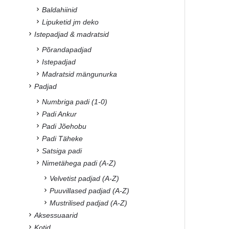
Baldahiinid
Lipuketid jm deko
Istepadjad & madratsid
Põrandapadjad
Istepadjad
Madratsid mängunurka
Padjad
Numbriga padi (1-0)
Padi Ankur
Padi Jõehobu
Padi Täheke
Satsiga padi
Nimetähega padi (A-Z)
Velvetist padjad (A-Z)
Puuvillased padjad (A-Z)
Mustrilised padjad (A-Z)
Aksessuaarid
Kotid