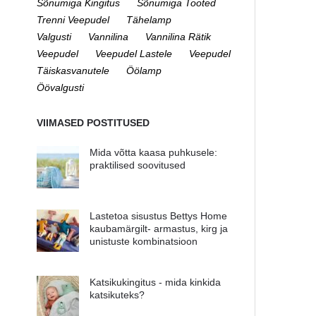
Sõnumiga Kingitus
Sõnumiga Tooted
Trenni Veepudel
Tähelamp
Valgusti
Vannilina
Vannilina Rätik
Veepudel
Veepudel Lastele
Veepudel
Täiskasvanutele
Öölamp
Öövalgusti
VIIMASED POSTITUSED
Mida võtta kaasa puhkusele:
praktilised soovitused
Lastetoa sisustus Bettys Home
kaubamärgilt- armastus, kirg ja
unistuste kombinatsioon
Katsikukingitus - mida kinkida
katsikuteks?