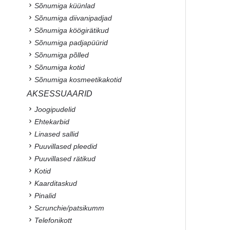
Sõnumiga küünlad
Sõnumiga diivanipadjad
Sõnumiga köögirätikud
Sõnumiga padjapüürid
Sõnumiga põlled
Sõnumiga kotid
Sõnumiga kosmeetikakotid
AKSESSUAARID
Joogipudelid
Ehtekarbid
Linased sallid
Puuvillased pleedid
Puuvillased rätikud
Kotid
Kaarditaskud
Pinalid
Scrunchie/patsikumm
Telefonikott