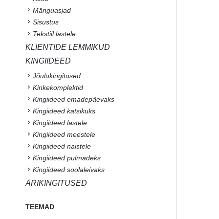
Mänguasjad
Sisustus
Tekstiil lastele
KLIENTIDE LEMMIKUD
KINGIIDEED
Jõulukingitused
Kinkekomplektid
Kingiideed emadepäevaks
Kingiideed katsikuks
Kingiideed lastele
Kingiideed meestele
Kingiideed naistele
Kingiideed pulmadeks
Kingiideed soolaleivaks
ÄRIKINGITUSED
TEEMAD