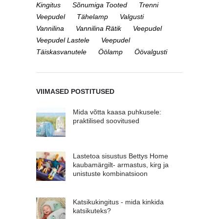
Kingitus
Sõnumiga Tooted
Trenni
Veepudel
Tähelamp
Valgusti
Vannilina
Vannilina Rätik
Veepudel
Veepudel Lastele
Veepudel
Täiskasvanutele
Öölamp
Öövalgusti
VIIMASED POSTITUSED
Mida võtta kaasa puhkusele:
praktilised soovitused
Lastetoa sisustus Bettys Home
kaubamärgilt- armastus, kirg ja
unistuste kombinatsioon
Katsikukingitus - mida kinkida
katsikuteks?