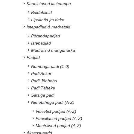
Kaunistused lastetuppa
Baldahiinid
Lipuketid jm deko
Istepadjad & madratsid
Põrandapadjad
Istepadjad
Madratsid mängunurka
Padjad
Numbriga padi (1-0)
Padi Ankur
Padi Jõehobu
Padi Täheke
Satsiga padi
Nimetähega padi (A-Z)
Velvetist padjad (A-Z)
Puuvillased padjad (A-Z)
Mustrilised padjad (A-Z)
Aksessuaarid