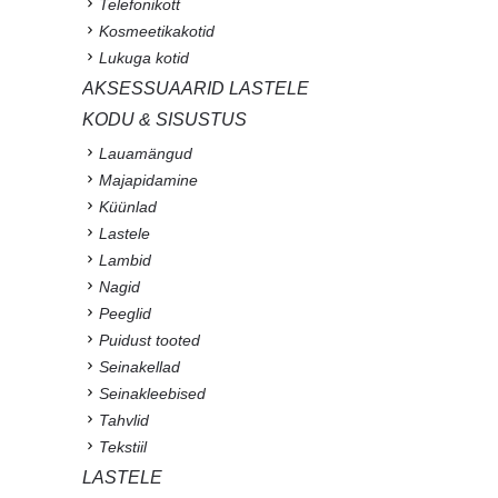
Telefonikott
Kosmeetikakotid
Lukuga kotid
AKSESSUAARID LASTELE
KODU & SISUSTUS
Lauamängud
Majapidamine
Küünlad
Lastele
Lambid
Nagid
Peeglid
Puidust tooted
Seinakellad
Seinakleebised
Tahvlid
Tekstiil
LASTELE