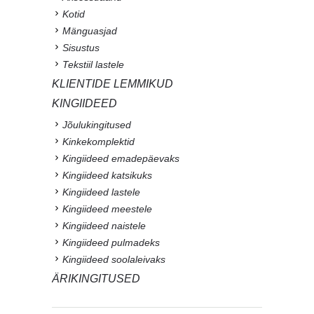
Kotid
Mänguasjad
Sisustus
Tekstiil lastele
KLIENTIDE LEMMIKUD
KINGIIDEED
Jõulukingitused
Kinkekomplektid
Kingiideed emadepäevaks
Kingiideed katsikuks
Kingiideed lastele
Kingiideed meestele
Kingiideed naistele
Kingiideed pulmadeks
Kingiideed soolaleivaks
ÄRIKINGITUSED