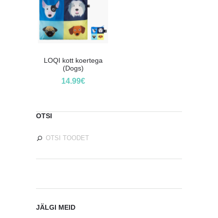
LOQI kott koertega
(Dogs)
14.99
€
OTSI
JÄLGI MEID