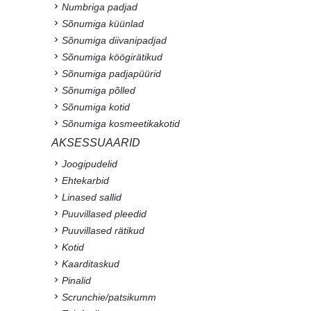
Numbriga padjad
Sõnumiga küünlad
Sõnumiga diivanipadjad
Sõnumiga köögirätikud
Sõnumiga padjapüürid
Sõnumiga põlled
Sõnumiga kotid
Sõnumiga kosmeetikakotid
AKSESSUAARID
Joogipudelid
Ehtekarbid
Linased sallid
Puuvillased pleedid
Puuvillased rätikud
Kotid
Kaarditaskud
Pinalid
Scrunchie/patsikumm