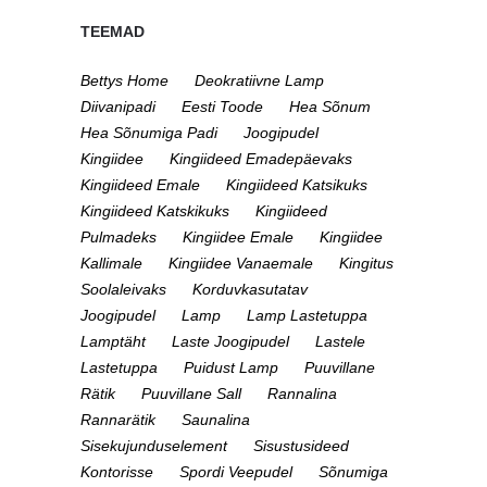
TEEMAD
Bettys Home
Deokratiivne Lamp
Diivanipadi
Eesti Toode
Hea Sõnum
Hea Sõnumiga Padi
Joogipudel
Kingiidee
Kingiideed Emadepäevaks
Kingiideed Emale
Kingiideed Katsikuks
Kingiideed Katskikuks
Kingiideed
Pulmadeks
Kingiidee Emale
Kingiidee
Kallimale
Kingiidee Vanaemale
Kingitus
Soolaleivaks
Korduvkasutatav
Joogipudel
Lamp
Lamp Lastetuppa
Lamptäht
Laste Joogipudel
Lastele
Lastetuppa
Puidust Lamp
Puuvillane
Rätik
Puuvillane Sall
Rannalina
Rannarätik
Saunalina
Sisekujunduselement
Sisustusideed
Kontorisse
Spordi Veepudel
Sõnumiga