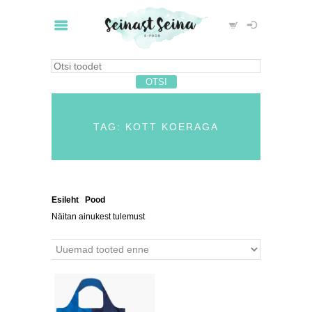
TAG: KOTT KOERAGA
Esileht
/
Pood
/ Tooted siltidega “kott koeraga”
Näitan ainukest tulemust