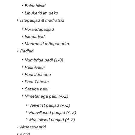
Baldahiinid
Lipuketid jm deko
Istepadjad & madratsid
Põrandapadjad
Istepadjad
Madratsid mängunurka
Padjad
Numbriga padi (1-0)
Padi Ankur
Padi Jõehobu
Padi Täheke
Satsiga padi
Nimetähega padi (A-Z)
Velvetist padjad (A-Z)
Puuvillased padjad (A-Z)
Mustrilised padjad (A-Z)
Aksessuaarid
Kotid