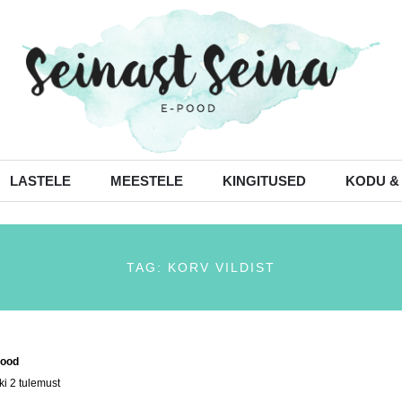
LASTELE
MEESTELE
KINGITUSED
KODU &
TAG: KORV VILDIST
ood
/ Tooted siltidega “korv vildist”
ki 2 tulemust