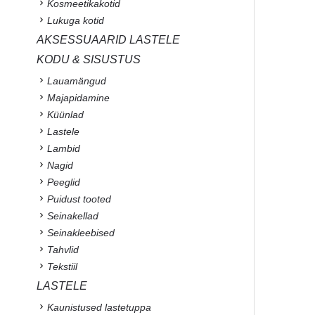
Kosmeetikakotid
Lukuga kotid
AKSESSUAARID LASTELE
KODU & SISUSTUS
Lauamängud
Majapidamine
Küünlad
Lastele
Lambid
Nagid
Peeglid
Puidust tooted
Seinakellad
Seinakleebised
Tahvlid
Tekstiil
LASTELE
Kaunistused lastetuppa