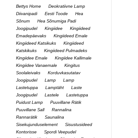
Bettys Home
Deokratiivne Lamp
Diivanipadi
Eesti Toode
Hea
Sõnum
Hea Sõnumiga Padi
Joogipudel
Kingiidee
Kingiideed
Emadepäevaks
Kingiideed Emale
Kingiideed Katsikuks
Kingiideed
Katskikuks
Kingiideed Pulmadeks
Kingiidee Emale
Kingiidee Kallimale
Kingiidee Vanaemale
Kingitus
Soolaleivaks
Korduvkasutatav
Joogipudel
Lamp
Lamp
Lastetuppa
Lamptäht
Laste
Joogipudel
Lastele
Lastetuppa
Puidust Lamp
Puuvillane Rätik
Puuvillane Sall
Rannalina
Rannarätik
Saunalina
Sisekujunduselement
Sisustusideed
Kontorisse
Spordi Veepudel