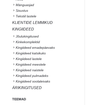
Mänguasjad
Sisustus
Tekstiil lastele
KLIENTIDE LEMMIKUD
KINGIIDEED
Jõulukingitused
Kinkekomplektid
Kingiideed emadepäevaks
Kingiideed katsikuks
Kingiideed lastele
Kingiideed meestele
Kingiideed naistele
Kingiideed pulmadeks
Kingiideed soolaleivaks
ÄRIKINGITUSED
TEEMAD