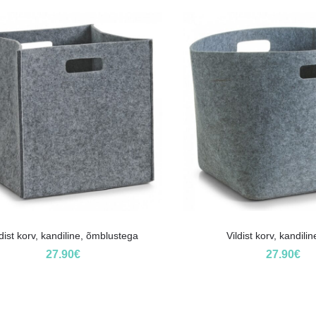
ldist korv, kandiline, õmblustega
Vildist korv, kandilin
27.90
€
27.90
€