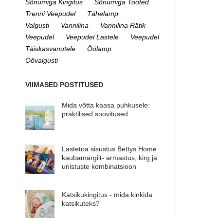
Sõnumiga Kingitus
Sõnumiga Tooted
Trenni Veepudel
Tähelamp
Valgusti
Vannilina
Vannilina Rätik
Veepudel
Veepudel Lastele
Veepudel
Täiskasvanutele
Öölamp
Öövalgusti
VIIMASED POSTITUSED
Mida võtta kaasa puhkusele:
praktilised soovitused
Lastetoa sisustus Bettys Home
kaubamärgilt- armastus, kirg ja
unistuste kombinatsioon
Katsikukingitus - mida kinkida
katsikuteks?