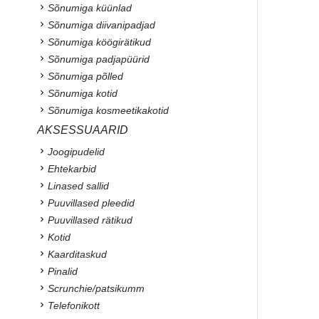
Sõnumiga küünlad
Sõnumiga diivanipadjad
Sõnumiga köögirätikud
Sõnumiga padjapüürid
Sõnumiga põlled
Sõnumiga kotid
Sõnumiga kosmeetikakotid
AKSESSUAARID
Joogipudelid
Ehtekarbid
Linased sallid
Puuvillased pleedid
Puuvillased rätikud
Kotid
Kaarditaskud
Pinalid
Scrunchie/patsikumm
Telefonikott