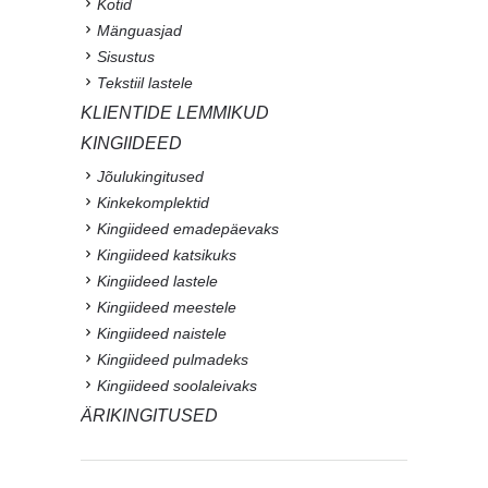
Kotid
Mänguasjad
Sisustus
Tekstiil lastele
KLIENTIDE LEMMIKUD
KINGIIDEED
Jõulukingitused
Kinkekomplektid
Kingiideed emadepäevaks
Kingiideed katsikuks
Kingiideed lastele
Kingiideed meestele
Kingiideed naistele
Kingiideed pulmadeks
Kingiideed soolaleivaks
ÄRIKINGITUSED