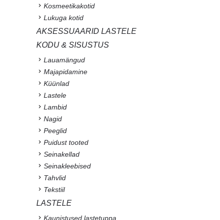
Kosmeetikakotid
Lukuga kotid
AKSESSUAARID LASTELE
KODU & SISUSTUS
Lauamängud
Majapidamine
Küünlad
Lastele
Lambid
Nagid
Peeglid
Puidust tooted
Seinakellad
Seinakleebised
Tahvlid
Tekstiil
LASTELE
Kaunistused lastetuppa