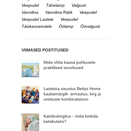
Veepudel
Tähelamp
Valgusti
Vannilina
Vannilina Rätik
Veepudel
Veepudel Lastele
Veepudel
Täiskasvanutele
Öölamp
Öövalgusti
VIIMASED POSTITUSED
Mida võtta kaasa puhkusele:
praktilised soovitused
Lastetoa sisustus Bettys Home
kaubamärgilt- armastus, kirg ja
unistuste kombinatsioon
Katsikukingitus - mida kinkida
katsikuteks?