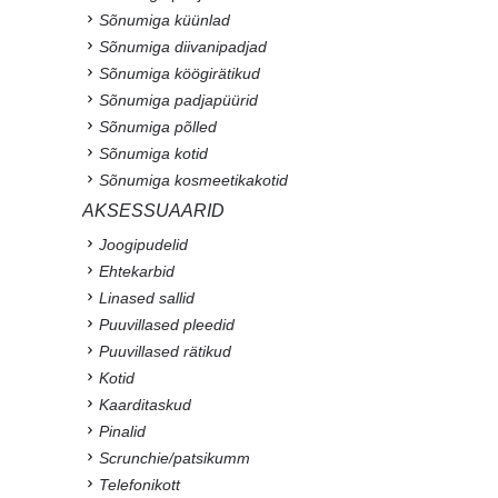
Sõnumiga küünlad
Sõnumiga diivanipadjad
Sõnumiga köögirätikud
Sõnumiga padjapüürid
Sõnumiga põlled
Sõnumiga kotid
Sõnumiga kosmeetikakotid
AKSESSUAARID
Joogipudelid
Ehtekarbid
Linased sallid
Puuvillased pleedid
Puuvillased rätikud
Kotid
Kaarditaskud
Pinalid
Scrunchie/patsikumm
Telefonikott