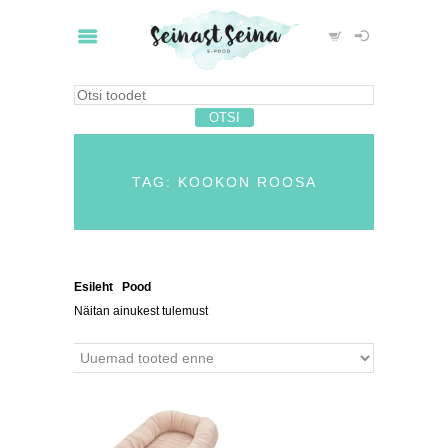
TAG: KOOKON ROOSA
Esileht
/
Pood
/ Tooted siltidega “kookon roosa”
Näitan ainukest tulemust