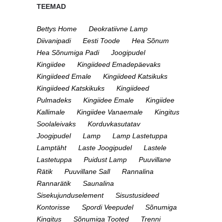
TEEMAD
Bettys Home
Deokratiivne Lamp
Diivanipadi
Eesti Toode
Hea Sõnum
Hea Sõnumiga Padi
Joogipudel
Kingiidee
Kingiideed Emadepäevaks
Kingiideed Emale
Kingiideed Katsikuks
Kingiideed Katskikuks
Kingiideed
Pulmadeks
Kingiidee Emale
Kingiidee
Kallimale
Kingiidee Vanaemale
Kingitus
Soolaleivaks
Korduvkasutatav
Joogipudel
Lamp
Lamp Lastetuppa
Lamptäht
Laste Joogipudel
Lastele
Lastetuppa
Puidust Lamp
Puuvillane
Rätik
Puuvillane Sall
Rannalina
Rannarätik
Saunalina
Sisekujunduselement
Sisustusideed
Kontorisse
Spordi Veepudel
Sõnumiga
Kingitus
Sõnumiga Tooted
Trenni