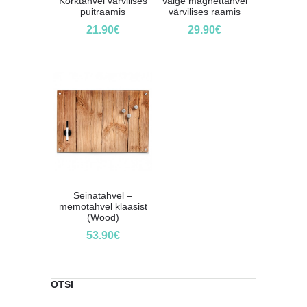
Korktahvel värvilises
Valge magnettahvel
puitraamis
värvilises raamis
21.90
€
29.90
€
Seinatahvel –
memotahvel klaasist
(Wood)
53.90
€
OTSI