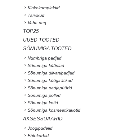
Kinkekomplektid
Tarvikud
Vaba aeg
TOP25
UUED TOOTED
SÕNUMIGA TOOTED
Numbriga padjad
Sõnumiga küünlad
Sõnumiga diivanipadjad
Sõnumiga köögirätikud
Sõnumiga padjapüürid
Sõnumiga põlled
Sõnumiga kotid
Sõnumiga kosmeetikakotid
AKSESSUAARID
Joogipudelid
Ehtekarbid