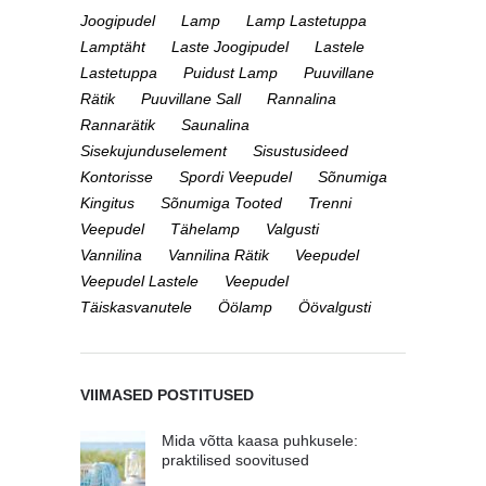
Joogipudel
Lamp
Lamp Lastetuppa
Lamptäht
Laste Joogipudel
Lastele
Lastetuppa
Puidust Lamp
Puuvillane
Rätik
Puuvillane Sall
Rannalina
Rannarätik
Saunalina
Sisekujunduselement
Sisustusideed
Kontorisse
Spordi Veepudel
Sõnumiga
Kingitus
Sõnumiga Tooted
Trenni
Veepudel
Tähelamp
Valgusti
Vannilina
Vannilina Rätik
Veepudel
Veepudel Lastele
Veepudel
Täiskasvanutele
Öölamp
Öövalgusti
VIIMASED POSTITUSED
Mida võtta kaasa puhkusele:
praktilised soovitused