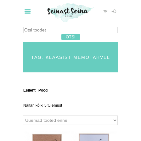
TAG: KLAASIST MEMOTAHVEL
Esileht
/
Pood
/ Tooted siltidega “klaasist
memotahvel”
Näitan kõiki 5 tulemust