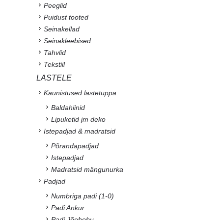
Peeglid
Puidust tooted
Seinakellad
Seinakleebised
Tahvlid
Tekstiil
LASTELE
Kaunistused lastetuppa
Baldahiinid
Lipuketid jm deko
Istepadjad & madratsid
Põrandapadjad
Istepadjad
Madratsid mängunurka
Padjad
Numbriga padi (1-0)
Padi Ankur
Padi Jõehobu