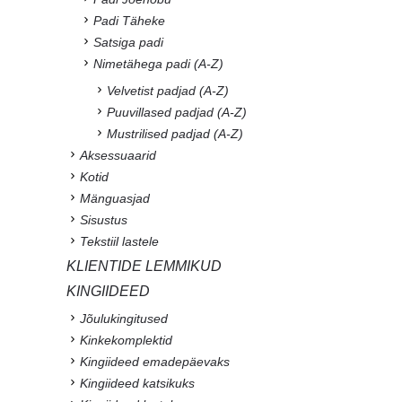
Padi Täheke
Satsiga padi
Nimetähega padi (A-Z)
Velvetist padjad (A-Z)
Puuvillased padjad (A-Z)
Mustrilised padjad (A-Z)
Aksessuaarid
Kotid
Mänguasjad
Sisustus
Tekstiil lastele
KLIENTIDE LEMMIKUD
KINGIIDEED
Jõulukingitused
Kinkekomplektid
Kingiideed emadepäevaks
Kingiideed katsikuks