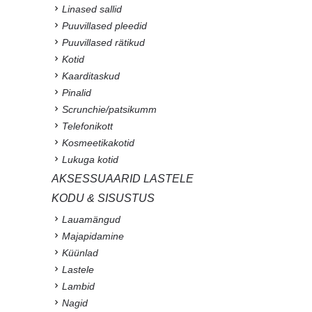
Linased sallid
Puuvillased pleedid
Puuvillased rätikud
Kotid
Kaarditaskud
Pinalid
Scrunchie/patsikumm
Telefonikott
Kosmeetikakotid
Lukuga kotid
AKSESSUAARID LASTELE
KODU & SISUSTUS
Lauamängud
Majapidamine
Küünlad
Lastele
Lambid
Nagid