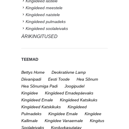
Kingiideed lastele
Kingiideed meestele
Kingiideed naistele
Kingiideed pulmadeks
Kingiideed soolaleivaks
ÄRIKINGITUSED
TEEMAD
Bettys Home
Deokratiivne Lamp
Diivanipadi
Eesti Toode
Hea Sõnum
Hea Sõnumiga Padi
Joogipudel
Kingiidee
Kingiideed Emadepäevaks
Kingiideed Emale
Kingiideed Katsikuks
Kingiideed Katskikuks
Kingiideed
Pulmadeks
Kingiidee Emale
Kingiidee
Kallimale
Kingiidee Vanaemale
Kingitus
Soolaleivaks
Korduvkasutatav