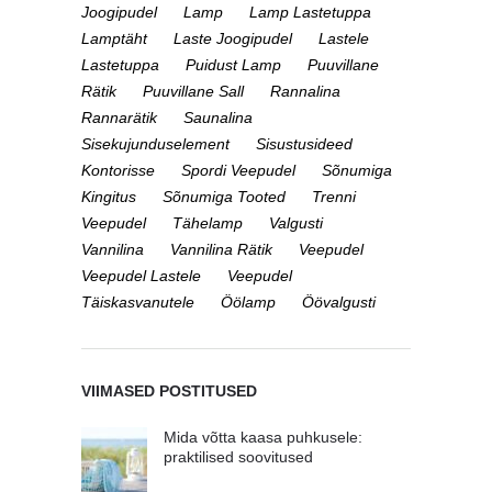
Joogipudel
Lamp
Lamp Lastetuppa
Lamptäht
Laste Joogipudel
Lastele
Lastetuppa
Puidust Lamp
Puuvillane
Rätik
Puuvillane Sall
Rannalina
Rannarätik
Saunalina
Sisekujunduselement
Sisustusideed
Kontorisse
Spordi Veepudel
Sõnumiga
Kingitus
Sõnumiga Tooted
Trenni
Veepudel
Tähelamp
Valgusti
Vannilina
Vannilina Rätik
Veepudel
Veepudel Lastele
Veepudel
Täiskasvanutele
Öölamp
Öövalgusti
VIIMASED POSTITUSED
Mida võtta kaasa puhkusele:
praktilised soovitused