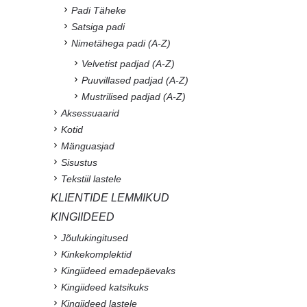
Padi Täheke
Satsiga padi
Nimetähega padi (A-Z)
Velvetist padjad (A-Z)
Puuvillased padjad (A-Z)
Mustrilised padjad (A-Z)
Aksessuaarid
Kotid
Mänguasjad
Sisustus
Tekstiil lastele
KLIENTIDE LEMMIKUD
KINGIIDEED
Jõulukingitused
Kinkekomplektid
Kingiideed emadepäevaks
Kingiideed katsikuks
Kingiideed lastele