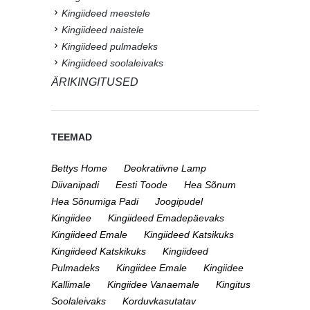
Kingiideed meestele
Kingiideed naistele
Kingiideed pulmadeks
Kingiideed soolaleivaks
ÄRIKINGITUSED
TEEMAD
Bettys Home
Deokratiivne Lamp
Diivanipadi
Eesti Toode
Hea Sõnum
Hea Sõnumiga Padi
Joogipudel
Kingiidee
Kingiideed Emadepäevaks
Kingiideed Emale
Kingiideed Katsikuks
Kingiideed Katskikuks
Kingiideed
Pulmadeks
Kingiidee Emale
Kingiidee
Kallimale
Kingiidee Vanaemale
Kingitus
Soolaleivaks
Korduvkasutatav