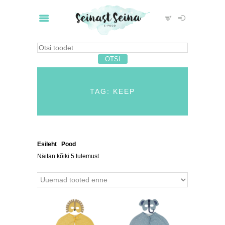
TAG: KEEP
Esileht
/
Pood
/ Tooted siltidega “keep”
Näitan kõiki 5 tulemust