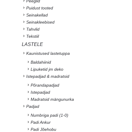
Peeglid
Puidust tooted
Seinakellad
Seinakleebised
Tahvlid
Tekstiil
LASTELE
Kaunistused lastetuppa
Baldahiinid
Lipuketid jm deko
Istepadjad & madratsid
Põrandapadjad
Istepadjad
Madratsid mängunurka
Padjad
Numbriga padi (1-0)
Padi Ankur
Padi Jõehobu