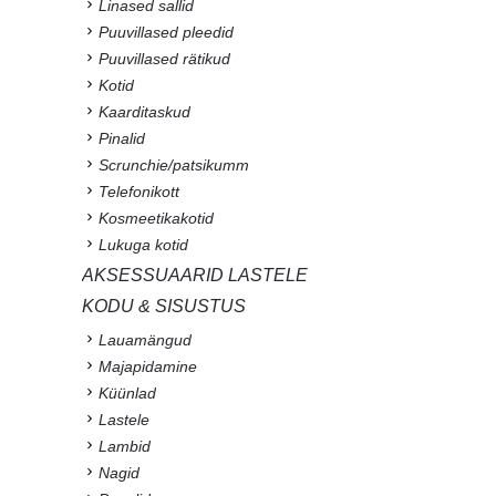
Linased sallid
Puuvillased pleedid
Puuvillased rätikud
Kotid
Kaarditaskud
Pinalid
Scrunchie/patsikumm
Telefonikott
Kosmeetikakotid
Lukuga kotid
AKSESSUAARID LASTELE
KODU & SISUSTUS
Lauamängud
Majapidamine
Küünlad
Lastele
Lambid
Nagid