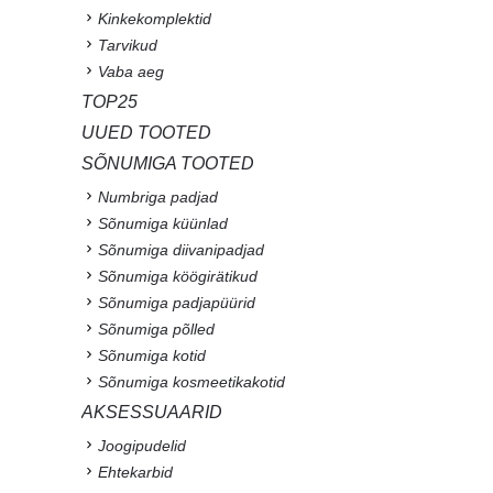
Kinkekomplektid
Tarvikud
Vaba aeg
TOP25
UUED TOOTED
SÕNUMIGA TOOTED
Numbriga padjad
Sõnumiga küünlad
Sõnumiga diivanipadjad
Sõnumiga köögirätikud
Sõnumiga padjapüürid
Sõnumiga põlled
Sõnumiga kotid
Sõnumiga kosmeetikakotid
AKSESSUAARID
Joogipudelid
Ehtekarbid