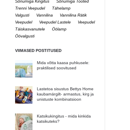
Sõnumiga Kingitus
Sõnumiga Tooted
Trenni Veepudel
Tähelamp
Valgusti
Vannilina
Vannilina Rätik
Veepudel
Veepudel Lastele
Veepudel
Täiskasvanutele
Öölamp
Öövalgusti
VIIMASED POSTITUSED
Mida võtta kaasa puhkusele:
praktilised soovitused
Lastetoa sisustus Bettys Home
kaubamärgilt- armastus, kirg ja
unistuste kombinatsioon
Katsikukingitus - mida kinkida
katsikuteks?