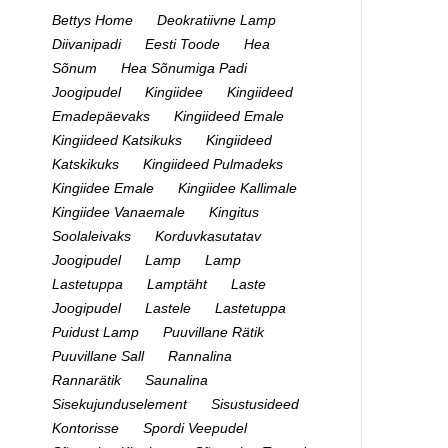
Bettys Home
Deokratiivne Lamp
Diivanipadi
Eesti Toode
Hea
Sõnum
Hea Sõnumiga Padi
Joogipudel
Kingiidee
Kingiideed
Emadepäevaks
Kingiideed Emale
Kingiideed Katsikuks
Kingiideed
Katskikuks
Kingiideed Pulmadeks
Kingiidee Emale
Kingiidee Kallimale
Kingiidee Vanaemale
Kingitus
Soolaleivaks
Korduvkasutatav
Joogipudel
Lamp
Lamp
Lastetuppa
Lamptäht
Laste
Joogipudel
Lastele
Lastetuppa
Puidust Lamp
Puuvillane Rätik
Puuvillane Sall
Rannalina
Rannarätik
Saunalina
Sisekujunduselement
Sisustusideed
Kontorisse
Spordi Veepudel