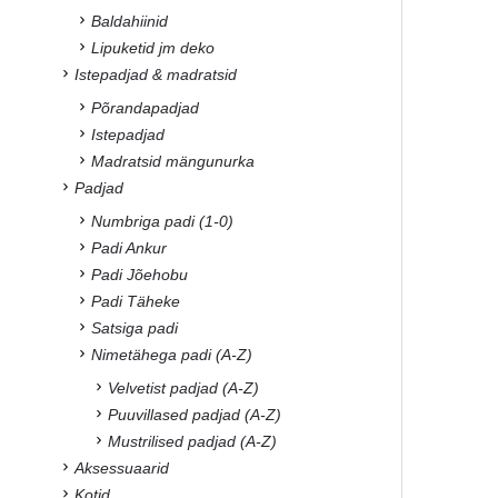
Baldahiinid
Lipuketid jm deko
Istepadjad & madratsid
Põrandapadjad
Istepadjad
Madratsid mängunurka
Padjad
Numbriga padi (1-0)
Padi Ankur
Padi Jõehobu
Padi Täheke
Satsiga padi
Nimetähega padi (A-Z)
Velvetist padjad (A-Z)
Puuvillased padjad (A-Z)
Mustrilised padjad (A-Z)
Aksessuaarid
Kotid