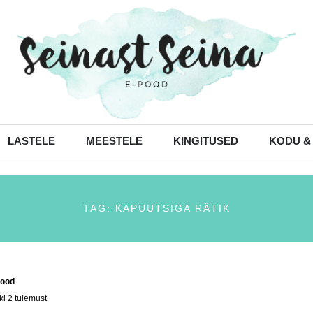
LASTELE
MEESTELE
KINGITUSED
KODU &
TAG: KAPUUTSIGA RÄTIK
ood
/ Tooted siltidega “kapuutsiga rätik”
ki 2 tulemust