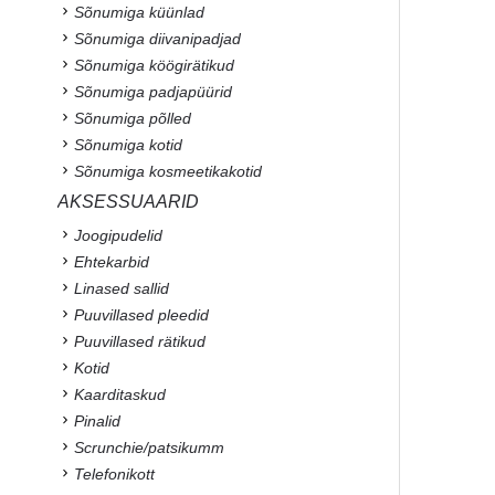
Sõnumiga küünlad
Sõnumiga diivanipadjad
Sõnumiga köögirätikud
Sõnumiga padjapüürid
Sõnumiga põlled
Sõnumiga kotid
Sõnumiga kosmeetikakotid
AKSESSUAARID
Joogipudelid
Ehtekarbid
Linased sallid
Puuvillased pleedid
Puuvillased rätikud
Kotid
Kaarditaskud
Pinalid
Scrunchie/patsikumm
Telefonikott