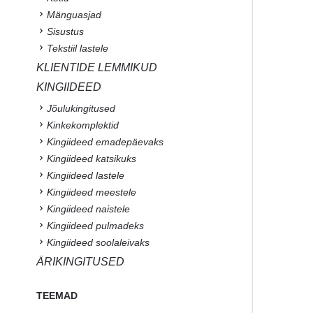
Mänguasjad
Sisustus
Tekstiil lastele
KLIENTIDE LEMMIKUD
KINGIIDEED
Jõulukingitused
Kinkekomplektid
Kingiideed emadepäevaks
Kingiideed katsikuks
Kingiideed lastele
Kingiideed meestele
Kingiideed naistele
Kingiideed pulmadeks
Kingiideed soolaleivaks
ÄRIKINGITUSED
TEEMAD