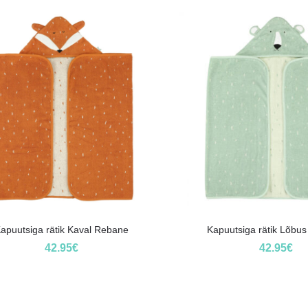
apuutsiga rätik Kaval Rebane
Kapuutsiga rätik Lõbus
42.95
€
42.95
€