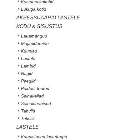
Kosmeetikakotid
Lukuga kotid
AKSESSUAARID LASTELE
KODU & SISUSTUS
Lauamängud
Majapidamine
Küünlad
Lastele
Lambid
Nagid
Peeglid
Puidust tooted
Seinakellad
Seinakleebised
Tahvlid
Tekstiil
LASTELE
Kaunistused lastetuppa