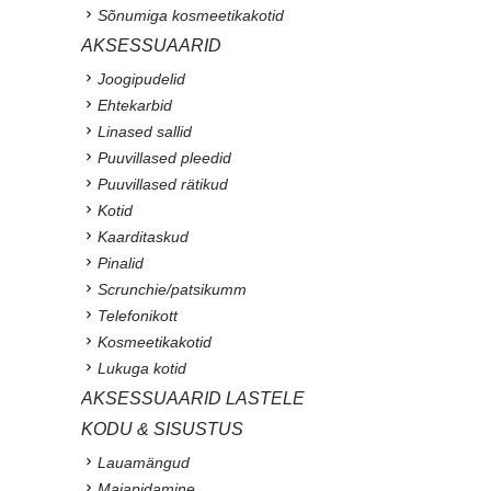
Sõnumiga kosmeetikakotid
AKSESSUAARID
Joogipudelid
Ehtekarbid
Linased sallid
Puuvillased pleedid
Puuvillased rätikud
Kotid
Kaarditaskud
Pinalid
Scrunchie/patsikumm
Telefonikott
Kosmeetikakotid
Lukuga kotid
AKSESSUAARID LASTELE
KODU & SISUSTUS
Lauamängud
Majapidamine