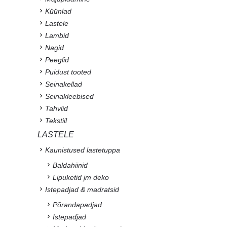
Küünlad
Lastele
Lambid
Nagid
Peeglid
Puidust tooted
Seinakellad
Seinakleebised
Tahvlid
Tekstiil
LASTELE
Kaunistused lastetuppa
Baldahiinid
Lipuketid jm deko
Istepadjad & madratsid
Põrandapadjad
Istepadjad