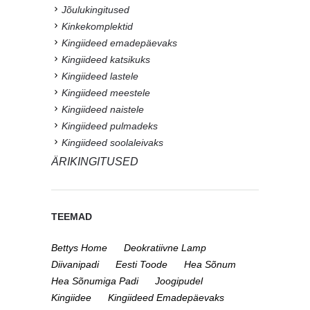
Jõulukingitused
Kinkekomplektid
Kingiideed emadepäevaks
Kingiideed katsikuks
Kingiideed lastele
Kingiideed meestele
Kingiideed naistele
Kingiideed pulmadeks
Kingiideed soolaleivaks
ÄRIKINGITUSED
TEEMAD
Bettys Home
Deokratiivne Lamp
Diivanipadi
Eesti Toode
Hea Sõnum
Hea Sõnumiga Padi
Joogipudel
Kingiidee
Kingiideed Emadepäevaks