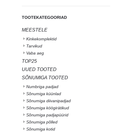
TOOTEKATEGOORIAD
MEESTELE
Kinkekomplektid
Tarvikud
Vaba aeg
TOP25
UUED TOOTED
SÕNUMIGA TOOTED
Numbriga padjad
Sõnumiga küünlad
Sõnumiga diivanipadjad
Sõnumiga köögirätikud
Sõnumiga padjapüürid
Sõnumiga põlled
Sõnumiga kotid