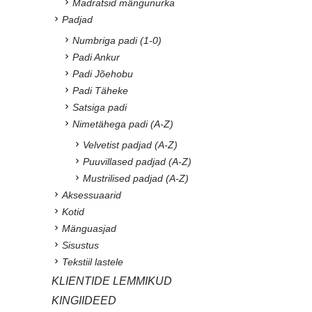
Madratsid mängunurka
Padjad
Numbriga padi (1-0)
Padi Ankur
Padi Jõehobu
Padi Täheke
Satsiga padi
Nimetähega padi (A-Z)
Velvetist padjad (A-Z)
Puuvillased padjad (A-Z)
Mustrilised padjad (A-Z)
Aksessuaarid
Kotid
Mänguasjad
Sisustus
Tekstiil lastele
KLIENTIDE LEMMIKUD
KINGIIDEED