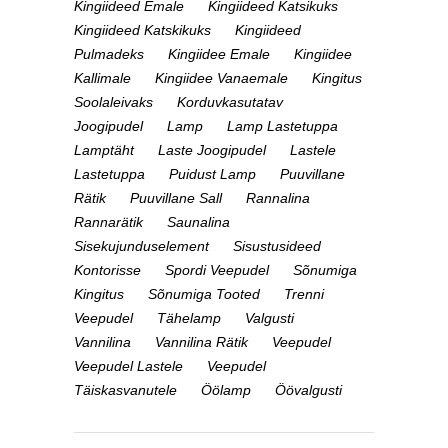
Kingiideed Emale
Kingiideed Katsikuks
Kingiideed Katskikuks
Kingiideed
Pulmadeks
Kingiidee Emale
Kingiidee
Kallimale
Kingiidee Vanaemale
Kingitus
Soolaleivaks
Korduvkasutatav
Joogipudel
Lamp
Lamp Lastetuppa
Lamptäht
Laste Joogipudel
Lastele
Lastetuppa
Puidust Lamp
Puuvillane
Rätik
Puuvillane Sall
Rannalina
Rannarätik
Saunalina
Sisekujunduselement
Sisustusideed
Kontorisse
Spordi Veepudel
Sõnumiga
Kingitus
Sõnumiga Tooted
Trenni
Veepudel
Tähelamp
Valgusti
Vannilina
Vannilina Rätik
Veepudel
Veepudel Lastele
Veepudel
Täiskasvanutele
Öölamp
Öövalgusti