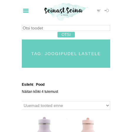
TAG: JOOGIPUDEL LASTELE
Esileht
/
Pood
/ Tooted siltidega “joogipudel lastele”
Näitan kõiki 4 tulemust